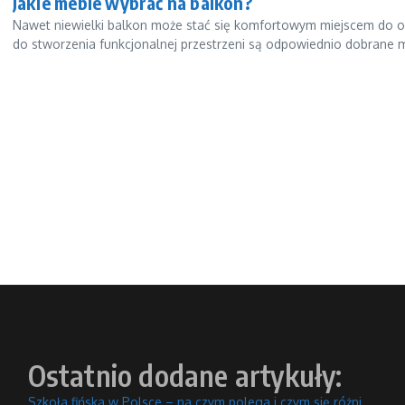
Jakie meble wybrać na balkon?
Nawet niewielki balkon może stać się komfortowym miejscem do o
do stworzenia funkcjonalnej przestrzeni są odpowiednio dobrane m
Ostatnio dodane artykuły:
Szkoła fińska w Polsce – na czym polega i czym się różni