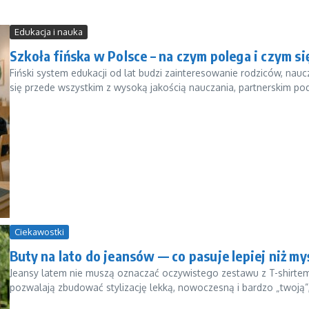
Edukacja i nauka
Szkoła fińska w Polsce – na czym polega i czym si
Fiński system edukacji od lat budzi zainteresowanie rodziców, naucz
się przede wszystkim z wysoką jakością nauczania, partnerskim pode
Ciekawostki
Buty na lato do jeansów — co pasuje lepiej niż my
Jeansy latem nie muszą oznaczać oczywistego zestawu z T-shirtem 
pozwalają zbudować stylizację lekką, nowoczesną i bardzo „twoją”