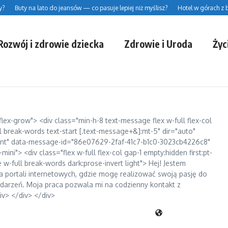
uty na lato do jeansów — co pasuje lepiej niż myślisz?
Hotel w górach z basen
Rozwój i zdrowie dziecka
Zdrowie i Uroda
Życ
 flex-grow"> <div class="min-h-8 text-message flex w-full flex-col
break-words text-start [.text-message+&]:mt-5" dir="auto"
ant" data-message-id="86e07629-2faf-41c7-b1c0-3023cb4226c8"
i"> <div class="flex w-full flex-col gap-1 empty:hidden first:pt-
w-full break-words dark:prose-invert light"> Hej! Jestem
 dla portali internetowych, gdzie mogę realizować swoją pasję do
ydarzeń. Moja praca pozwala mi na codzienny kontakt z
iv> </div> </div>