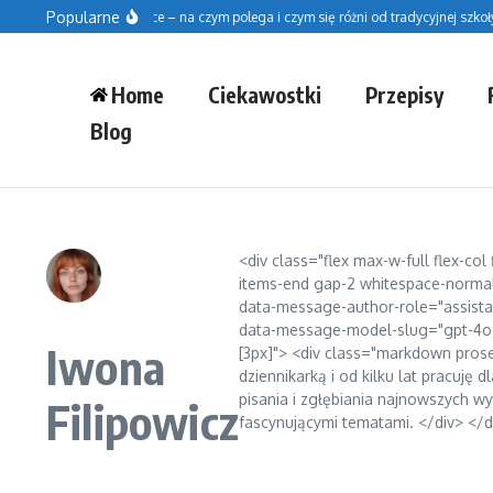
Przejdź do treści
Popularne
zkoła fińska w Polsce – na czym polega i czym się różni od tradycyjnej szkoły?
B
Home
Ciekawostki
Przepisy
Blog
<div class="flex max-w-full flex-col
items-end gap-2 whitespace-normal 
data-message-author-role="assist
data-message-model-slug="gpt-4o-min
Iwona
[3px]"> <div class="markdown prose 
dziennikarką i od kilku lat pracuję
pisania i zgłębiania najnowszych w
Filipowicz
fascynującymi tematami. </div> </d