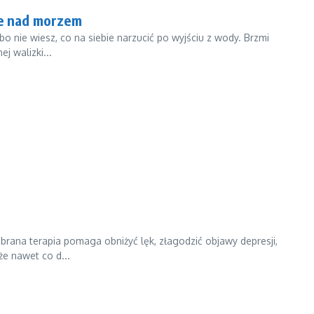
je nad morzem
bo nie wiesz, co na siebie narzucić po wyjściu z wody. Brzmi
j walizki...
rana terapia pomaga obniżyć lęk, złagodzić objawy depresji,
e nawet co d...