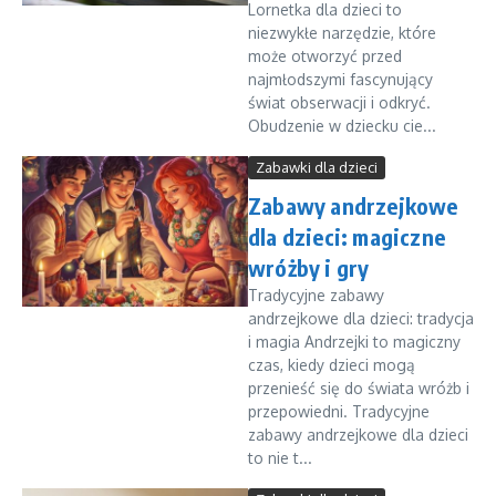
Lornetka dla dzieci to
niezwykłe narzędzie, które
może otworzyć przed
najmłodszymi fascynujący
świat obserwacji i odkryć.
Obudzenie w dziecku cie...
Zabawki dla dzieci
Zabawy andrzejkowe
dla dzieci: magiczne
wróżby i gry
Tradycyjne zabawy
andrzejkowe dla dzieci: tradycja
i magia Andrzejki to magiczny
czas, kiedy dzieci mogą
przenieść się do świata wróżb i
przepowiedni. Tradycyjne
zabawy andrzejkowe dla dzieci
to nie t...