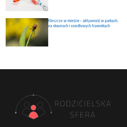
Kleszcze w mieście – aktywność w parkach,
na skwerach i osiedlowych trawnikach