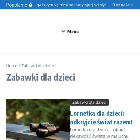
Przejdź do treści
Popularne
olsce – na czym polega i czym się różni od tradycyjnej szkoły?
Buty na lato do 
Menu
Home
/
Zabawki dla dzieci
Zabawki dla dzieci
Zabawki dla dzieci
Lornetka dla dzieci:
odkryjcie świat razem!
Lornetka dla dzieci – obudź
ciekawość świata w maluchu