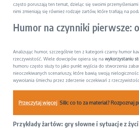
często poruszają ten temat, dzieląc się swoimi przemyśleniam
nimi zmieniają się również rodzaje żartów, które trafiają na p
Humor na czynniki pierwsze:
Analizując humor, szczególnie ten z kategorii czarny humor k
rzeczywistość. Wiele dowcipów opiera się na
wykorzystaniu s
humoru często służy to jako punkt wyjścia do stworzenia zabaw
nieoczekiwanych scenariuszy, które bawią swoją nielogiczności
wywołania śmiechu przez zderzenie oczekiwań z rzeczywistośc
Przeczytaj więcej
Silk: co to za materiał? Rozpoznaj
Przykłady żartów: gry słowne i sytuacje z ży