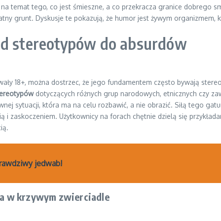
i na temat tego, co jest śmieszne, a co przekracza granice dobrego 
odatny grunt. Dyskusje te pokazują, że humor jest żywym organizmem, kt
 od stereotypów do absurdów
awały 18+, można dostrzec, że jego fundamentem często bywają stereot
tereotypów
dotyczących różnych grup narodowych, etnicznych czy za
nej sytuacji, która ma na celu rozbawić, a nie obrazić. Siłą tego gat
ą i zaskoczeniem. Użytkownicy na forach chętnie dzielą się przykłada
ią.
 prawdziwy jedwab!
cia w krzywym zwierciadle