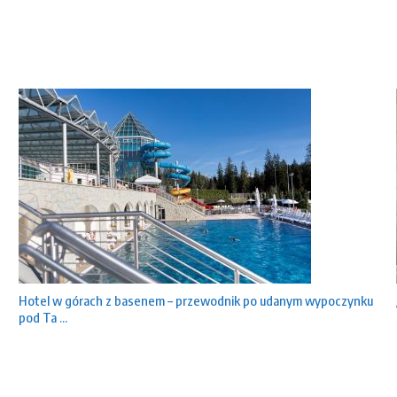
Hotel w górach z basenem – przewodnik po udanym wypoczynku
pod Ta ...