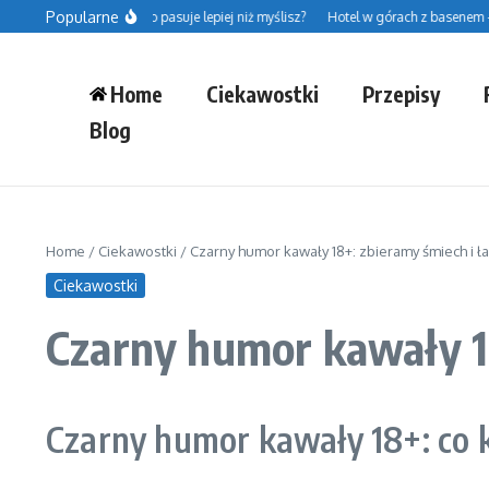
Przejdź do treści
Popularne
ato do jeansów — co pasuje lepiej niż myślisz?
Hotel w górach z basenem – pr
Home
Ciekawostki
Przepisy
Blog
Home
/
Ciekawostki
/
Czarny humor kawały 18+: zbieramy śmiech i 
Ciekawostki
Czarny humor kawały 1
Czarny humor kawały 18+: co 