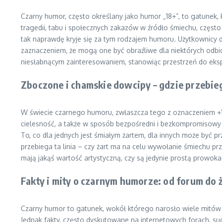
Czarny humor, często określany jako humor „18+”, to gatunek, 
tragedii, tabu i społecznych zakazów w źródło śmiechu, częst
tak naprawdę kryje się za tym rodzajem humoru. Użytkownicy 
zaznaczeniem, że mogą one być obraźliwe dla niektórych odbi
niesłabnącym zainteresowaniem, stanowiąc przestrzeń do eksp
Zboczone i chamskie dowcipy – gdzie przebie
W świecie czarnego humoru, zwłaszcza tego z oznaczeniem +18, 
cielesność, a także w sposób bezpośredni i bezkompromisowy 
To, co dla jednych jest śmiałym żartem, dla innych może być p
przebiega ta linia – czy żart ma na celu wywołanie śmiechu pr
mają jakąś wartość artystyczną, czy są jedynie prostą prowoka
Fakty i mity o czarnym humorze: od forum do 
Czarny humor to gatunek, wokół którego narosło wiele mitów i
Jednak fakty, często dyskutowane na internetowych forach, su