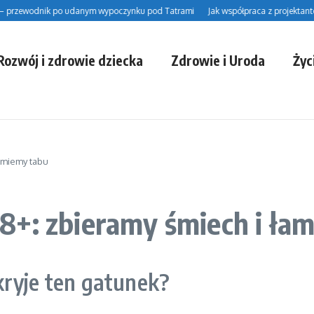
zewodnik po udanym wypoczynku pod Tatrami
Jak współpraca z projektantem w
Rozwój i zdrowie dziecka
Zdrowie i Uroda
Życ
łamiemy tabu
8+: zbieramy śmiech i ła
kryje ten gatunek?