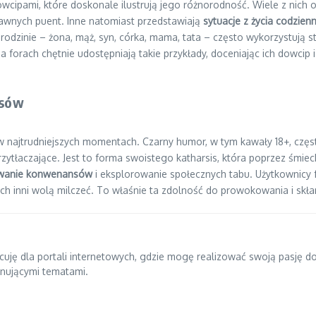
ipami, które doskonale ilustrują jego różnorodność. Wiele z nich o
wnych puent. Inne natomiast przedstawiają
sytuacje z życia codzie
rodzinie – żona, mąż, syn, córka, mama, tata – często wykorzystują s
 forach chętnie udostępniają takie przykłady, doceniając ich dowcip 
nsów
w najtrudniejszych momentach. Czarny humor, w tym kawały 18+, czę
przytłaczające. Jest to forma swoistego katharsis, która poprzez śmi
wanie konwenansów
i eksplorowanie społecznych tabu. Użytkownicy f
nni wolą milczeć. To właśnie ta zdolność do prowokowania i skłania
pracuję dla portali internetowych, gdzie mogę realizować swoją pasję 
ynującymi tematami.