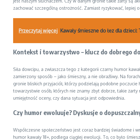
jest naszym słuchaczem. Czy w danym gronie takie żarty są 
zachować szczególną ostrożność. Zamiast ryzykować, lepiej ogr
Przeczytaj więcej
Kawały śmieszne do łez dla dzieci:
Kontekst i towarzystwo – klucz do dobrego d
Siła dowcipu, a zwłaszcza tego z kategorii czarny humor kawa
zamierzony sposób – jako śmieszny, a nie obraźliwy. Na forach
gronie bliskich przyjaciół, którzy podzielają podobne poczuc
towarzystwie osób, których nie znamy zbyt dobrze, takie żart
umiejętność oceny, czy dana sytuacja jest odpowiednia.
Czy humor ewoluuje? Dyskusje o dopuszczaln
Współczesne społeczeństwo jest coraz bardziej świadome i wr
humor kawały 18+, podlega ciągłej ewolucji. To, co było śmie