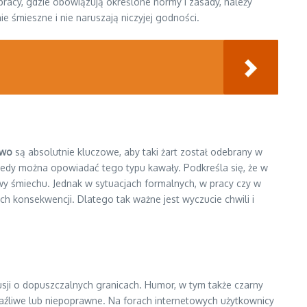
acy, gdzie obowiązują określone normy i zasady, należy
 śmieszne i nie naruszają niczyjej godności.
two
są absolutnie kluczowe, aby taki żart został odebrany w
 kiedy można opowiadać tego typu kawały. Podkreśla się, że w
wy śmiechu. Jednak w sytuacjach formalnych, w pracy czy w
h konsekwencji. Dlatego tak ważne jest wyczucie chwili i
sji o dopuszczalnych granicach. Humor, w tym także czarny
raźliwe lub niepoprawne. Na forach internetowych użytkownicy