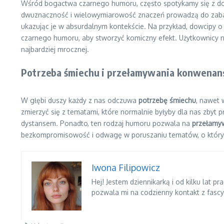
Wśród bogactwa czarnego humoru, często spotykamy się z dowc
dwuznaczność i wielowymiarowość znaczeń prowadzą do zaba
ukazując je w absurdalnym kontekście. Na przykład, dowcipy o 
czarnego humoru, aby stworzyć komiczny efekt. Użytkownicy na
najbardziej mrocznej.
Potrzeba śmiechu i przełamywania konwena
W głębi duszy każdy z nas odczuwa
potrzebę śmiechu
, nawet 
zmierzyć się z tematami, które normalnie byłyby dla nas zbyt 
dystansem. Ponadto, ten rodzaj humoru pozwala na
przełamy
bezkompromisowość i odwagę w poruszaniu tematów, o których i
Iwona Filipowicz
Hej! Jestem dziennikarką i od kilku lat 
pozwala mi na codzienny kontakt z fasc