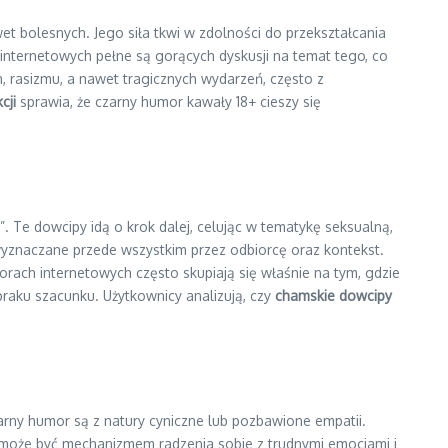
et bolesnych. Jego siła tkwi w zdolności do przekształcania
internetowych pełne są gorących dyskusji na temat tego, co
 rasizmu, a nawet tragicznych wydarzeń, często z
cji
sprawia, że czarny humor kawały 18+ cieszy się
. Te dowcipy idą o krok dalej, celując w tematykę seksualną,
wyznaczane przede wszystkim przez odbiorcę oraz kontekst.
orach internetowych często skupiają się właśnie na tym, gdzie
braku szacunku. Użytkownicy analizują, czy
chamskie dowcipy
arny humor są z natury cyniczne lub pozbawione empatii.
może być mechanizmem radzenia sobie z trudnymi emocjami i