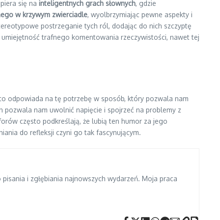
piera się na
inteligentnych grach słownych
, gdzie
nnego w krzywym zwierciadle
, wyolbrzymiając pewne aspekty i
tereotypowe postrzeganie tych ról, dodając do nich szczyptę
i umiejętność trafnego komentowania rzeczywistości, nawet tej
sto odpowiada na tę potrzebę w sposób, który pozwala nam
ech pozwala nam uwolnić napięcie i spojrzeć na problemy z
orów często podkreślają, że lubią ten humor za jego
nia do refleksji czyni go tak fascynującym.
do pisania i zgłębiania najnowszych wydarzeń. Moja praca