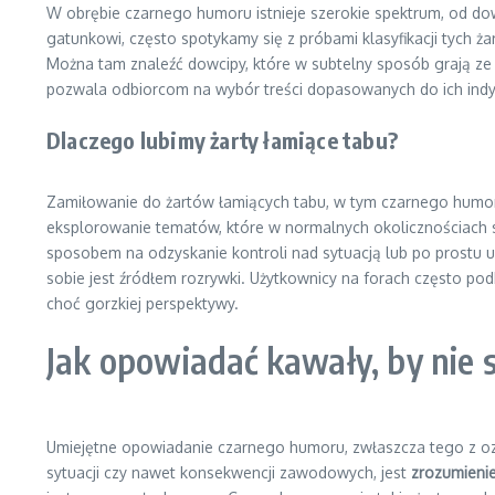
W obrębie czarnego humoru istnieje szerokie spektrum, od do
gatunkowi, często spotykamy się z próbami klasyfikacji tych ża
Można tam znaleźć dowcipy, które w subtelny sposób grają ze st
pozwala odbiorcom na wybór treści dopasowanych do ich indywi
Dlaczego lubimy żarty łamiące tabu?
Zamiłowanie do żartów łamiących tabu, w tym czarnego humoru
eksplorowanie tematów, które w normalnych okolicznościach 
sposobem na odzyskanie kontroli nad sytuacją lub po prostu ul
sobie jest źródłem rozrywki. Użytkownicy na forach często podk
choć gorzkiej perspektywy.
Jak opowiadać kawały, by nie s
Umiejętne opowiadanie czarnego humoru, zwłaszcza tego z ozn
sytuacji czy nawet konsekwencji zawodowych, jest
zrozumienie