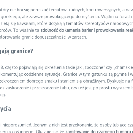
który nie boi się poruszać tematów trudnych, kontrowersyjnych, a naw
o gorzkiego, ale zawsze prowokującego do myślenia. Wątki na forach 
dzielą się kawałami, które dotykają tematów stereotypów narodowych,
orców. To właśnie ta
zdolność do łamania barier i prowokowania reak
lorowania granic dopuszczalności w żartach.
gają granice?
często pojawiają się określenia takie jak „zboczone” czy „chamskie”
komentując codzienne sytuacje. Granice w tym gatunku są płynne i 
rzekroczeniem dobrego smaku i staniem się obraźliwym. Dyskusje na f
zez zaskoczenie i przekroczenie tabu, czy też jest po prostu wyrazem 
cją.
życia
 nieporozumień. Jednym z nich jest przekonanie, że osoby lubiące cz
gerują coś innego. Okazuje się, że
zamiłowanie do czarnego humoru