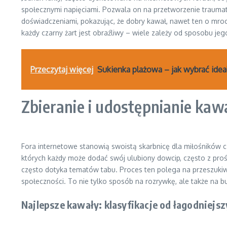
społecznymi napięciami. Pozwala on na przetworzenie traumat
doświadczeniami, pokazując, że dobry kawał, nawet ten o mroczn
każdy czarny żart jest obraźliwy – wiele zależy od sposobu jeg
Przeczytaj więcej
Sukienka plażowa – jak wybrać ide
Zbieranie i udostępnianie kaw
Fora internetowe stanowią swoistą skarbnicę dla miłośników
których każdy może dodać swój ulubiony dowcip, często z prośb
często dotyka tematów tabu. Proces ten polega na przeszukiwa
społeczności. To nie tylko sposób na rozrywkę, ale także na
Najlepsze kawały: klasyfikacje od łagodniejs