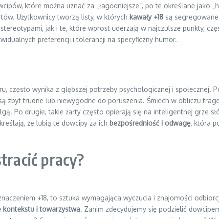
wcipów, które można uznać za „łagodniejsze”, po te określane jako 
rtów. Użytkownicy tworzą listy, w których
kawały +18
są segregowane w
ereotypami, jak i te, które wprost uderzają w najczulsze punkty, czę
dualnych preferencji i tolerancji na specyficzny humor.
, często wynika z głębszej potrzeby psychologicznej i społecznej. 
są zbyt trudne lub niewygodne do poruszenia. Śmiech w obliczu tra
gą. Po drugie, takie żarty często opierają się na inteligentnej grze 
reślają, że lubią te dowcipy za ich
bezpośredniość i odwagę
, która p
tracić pracy?
aczeniem +18, to sztuka wymagająca wyczucia i znajomości odbiorcy
 kontekstu i towarzystwa
. Zanim zdecydujemy się podzielić dowcipem