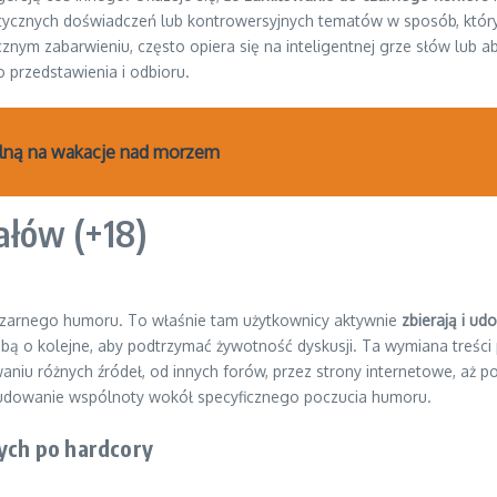
ycznych doświadczeń lub kontrowersyjnych tematów w sposób, który ła
ym zabarwieniu, często opiera się na inteligentnej grze słów lub absur
o przedstawienia i odbioru.
alną na wakacje nad morzem
ałów (+18)
 czarnego humoru. To właśnie tam użytkownicy aktywnie
zbierają i ud
ą o kolejne, aby podtrzymać żywotność dyskusji. Ta wymiana treści p
niu różnych źródeł, od innych forów, przez strony internetowe, aż p
 budowanie wspólnoty wokół specyficznego poczucia humoru.
zych po hardcory