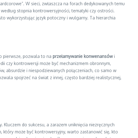
„hardcorowe”. W sieci, zwłaszcza na forach dedykowanych temu
edług stopnia kontrowersyjności, tematyki czy ostrości.
sto wykorzystując język potoczny i wulgarny. Ta hierarchia
Po pierwsze, pozwala to na
przełamywanie konwenansów
i
gedii czy kontrowersji może być mechanizmem obronnym,
słów, absurdzie i niespodziewanych połączeniach, co samo w
ozwala spojrzeć na świat z innej, często bardziej realistycznej,
. Kluczem do sukcesu, a zarazem uniknięcia niezręcznych
, który może być kontrowersyjny, warto zastanowić się, kto