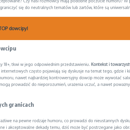
akceptowane? Czy nasi rozmówcy mają podobne poczucie humoru? W pr
aniczyć się do neutralnych tematów lub żartów, które są uniwersalnie
 TOP dowcipy!
owcipu
ły 18+, tkwi w jego odpowiednim przedstawieniu.
Kontekst i towarzys
 internetowych często pojawiają się dyskusje na temat tego, gdzie i
ie humoru, nawet najbardziej kontrowersyjny dowcip może wywołać sal
y mogą prowadzić do nieporozumień, urażenia uczuć, a nawet poważnyc
ych granicach
ażliwe na pewne rodzaje humoru, co prowadzi do nieustannych dysku
szne i akceptowalne dekady temu, dziś może być postrzegane jako ob