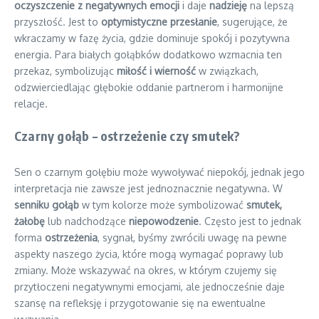
oczyszczenie z negatywnych emocji
i daje
nadzieję
na lepszą
przyszłość. Jest to
optymistyczne przesłanie
, sugerujące, że
wkraczamy w fazę życia, gdzie dominuje spokój i pozytywna
energia. Para białych gołąbków dodatkowo wzmacnia ten
przekaz, symbolizując
miłość i wierność
w związkach,
odzwierciedlając głębokie oddanie partnerom i harmonijne
relacje.
Czarny gołąb – ostrzeżenie czy smutek?
Sen o czarnym gołębiu może wywoływać niepokój, jednak jego
interpretacja nie zawsze jest jednoznacznie negatywna. W
senniku gołąb
w tym kolorze może symbolizować
smutek,
żałobę
lub nadchodzące
niepowodzenie
. Często jest to jednak
forma
ostrzeżenia
, sygnał, byśmy zwrócili uwagę na pewne
aspekty naszego życia, które mogą wymagać poprawy lub
zmiany. Może wskazywać na okres, w którym czujemy się
przytłoczeni negatywnymi emocjami, ale jednocześnie daje
szansę na refleksję i przygotowanie się na ewentualne