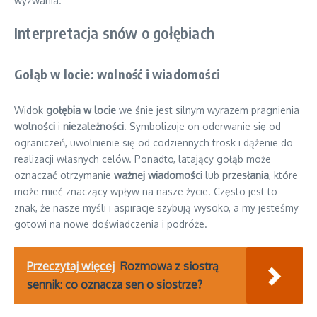
wyzwania.
Interpretacja snów o gołębiach
Gołąb w locie: wolność i wiadomości
Widok
gołębia w locie
we śnie jest silnym wyrazem pragnienia
wolności
i
niezależności
. Symbolizuje on oderwanie się od
ograniczeń, uwolnienie się od codziennych trosk i dążenie do
realizacji własnych celów. Ponadto, latający gołąb może
oznaczać otrzymanie
ważnej wiadomości
lub
przesłania
, które
może mieć znaczący wpływ na nasze życie. Często jest to
znak, że nasze myśli i aspiracje szybują wysoko, a my jesteśmy
gotowi na nowe doświadczenia i podróże.
Przeczytaj więcej
Rozmowa z siostrą
sennik: co oznacza sen o siostrze?