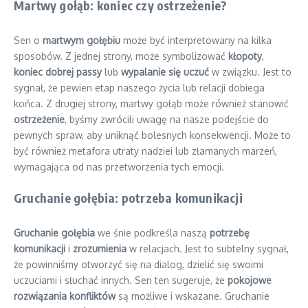
Martwy gołąb: koniec czy ostrzeżenie?
Sen o
martwym gołębiu
może być interpretowany na kilka
sposobów. Z jednej strony, może symbolizować
kłopoty
,
koniec dobrej passy
lub
wypalanie się uczuć
w związku. Jest to
sygnał, że pewien etap naszego życia lub relacji dobiega
końca. Z drugiej strony, martwy gołąb może również stanowić
ostrzeżenie
, byśmy zwrócili uwagę na nasze podejście do
pewnych spraw, aby uniknąć bolesnych konsekwencji. Może to
być również metafora utraty nadziei lub złamanych marzeń,
wymagająca od nas przetworzenia tych emocji.
Gruchanie gołębia: potrzeba komunikacji
Gruchanie gołębia
we śnie podkreśla naszą
potrzebę
komunikacji
i
zrozumienia
w relacjach. Jest to subtelny sygnał,
że powinniśmy otworzyć się na dialog, dzielić się swoimi
uczuciami i słuchać innych. Sen ten sugeruje, że
pokojowe
rozwiązania konfliktów
są możliwe i wskazane. Gruchanie