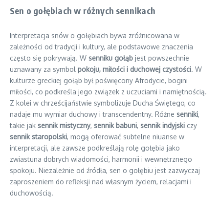
Sen o gołębiach w różnych sennikach
Interpretacja snów o gołębiach bywa zróżnicowana w
zależności od tradycji i kultury, ale podstawowe znaczenia
często się pokrywają. W
senniku gołąb
jest powszechnie
uznawany za symbol
pokoju, miłości i duchowej czystości
. W
kulturze greckiej gołąb był poświęcony Afrodycie, bogini
miłości, co podkreśla jego związek z uczuciami i namiętnością.
Z kolei w chrześcijaństwie symbolizuje Ducha Świętego, co
nadaje mu wymiar duchowy i transcendentny. Różne
senniki
,
takie jak
sennik mistyczny
,
sennik babuni
,
sennik indyjski
czy
sennik staropolski
, mogą oferować subtelne niuanse w
interpretacji, ale zawsze podkreślają rolę gołębia jako
zwiastuna dobrych wiadomości, harmonii i wewnętrznego
spokoju. Niezależnie od źródła, sen o gołębiu jest zazwyczaj
zaproszeniem do refleksji nad własnym życiem, relacjami i
duchowością.