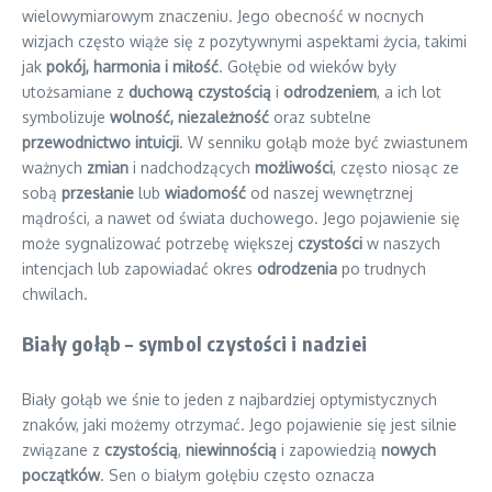
wielowymiarowym znaczeniu. Jego obecność w nocnych
wizjach często wiąże się z pozytywnymi aspektami życia, takimi
jak
pokój, harmonia i miłość
. Gołębie od wieków były
utożsamiane z
duchową czystością
i
odrodzeniem
, a ich lot
symbolizuje
wolność, niezależność
oraz subtelne
przewodnictwo intuicji
. W senniku gołąb może być zwiastunem
ważnych
zmian
i nadchodzących
możliwości
, często niosąc ze
sobą
przesłanie
lub
wiadomość
od naszej wewnętrznej
mądrości, a nawet od świata duchowego. Jego pojawienie się
może sygnalizować potrzebę większej
czystości
w naszych
intencjach lub zapowiadać okres
odrodzenia
po trudnych
chwilach.
Biały gołąb – symbol czystości i nadziei
Biały gołąb we śnie to jeden z najbardziej optymistycznych
znaków, jaki możemy otrzymać. Jego pojawienie się jest silnie
związane z
czystością
,
niewinnością
i zapowiedzią
nowych
początków
. Sen o białym gołębiu często oznacza