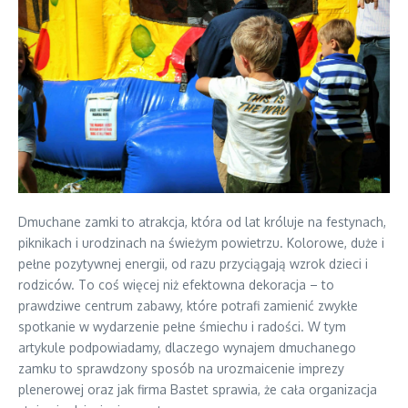
Dmuchane zamki to atrakcja, która od lat króluje na festynach,
piknikach i urodzinach na świeżym powietrzu. Kolorowe, duże i
pełne pozytywnej energii, od razu przyciągają wzrok dzieci i
rodziców. To coś więcej niż efektowna dekoracja – to
prawdziwe centrum zabawy, które potrafi zamienić zwykłe
spotkanie w wydarzenie pełne śmiechu i radości. W tym
artykule podpowiadamy, dlaczego wynajem dmuchanego
zamku to sprawdzony sposób na urozmaicenie imprezy
plenerowej oraz jak firma Bastet sprawia, że cała organizacja