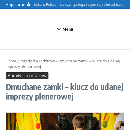
Przejdź do treści
Popularne
Szkoła fińska w Polsce – na czym polega i czym się różni od tradycyjne
Menu
Home
/
Porady dla rodziców
/
Dmuchane zamki – klucz do udanej
imprezy plenerowej
Porady dla rodziców
Dmuchane zamki – klucz do udanej
imprezy plenerowej