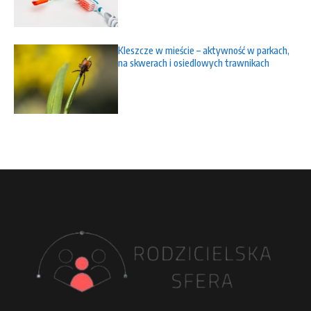
Kleszcze w mieście – aktywność w parkach,
na skwerach i osiedlowych trawnikach