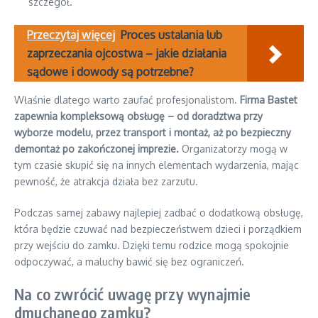
szczegół.
Przeczytaj więcej
Proces ustalania lub
zaprzeczania ojcostwa – jakie działania
sądowe i dowody są potrzebne?
Właśnie dlatego warto zaufać profesjonalistom.
Firma Bastet
zapewnia kompleksową obsługę – od doradztwa przy
wyborze modelu, przez transport i montaż, aż po bezpieczny
demontaż po zakończonej imprezie.
Organizatorzy mogą w
tym czasie skupić się na innych elementach wydarzenia, mając
pewność, że atrakcja działa bez zarzutu.
Podczas samej zabawy najlepiej zadbać o dodatkową obsługę,
która będzie czuwać nad bezpieczeństwem dzieci i porządkiem
przy wejściu do zamku. Dzięki temu rodzice mogą spokojnie
odpoczywać, a maluchy bawić się bez ograniczeń.
Na co zwrócić uwagę przy wynajmie
dmuchanego zamku?