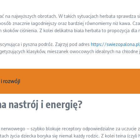
wać na najwyższych obrotach. W takich sytuacjach herbata sprawdza s
sób znacznie łagodniejszy oraz bardziej równomierny niż kawa. Czar
 skoków ciśnienia. Z kolei delikatna biała herbata to propozycja dla 
scynująca i pyszna podróż. Zajrzyj pod adres
https://swiezopalona.p
getyzujących klasyków, mieszanek owocowych idealnych na chłodne 
 i rozwój!
a nastrój i energię?
du nerwowego – szybko blokuje receptory odpowiedzialne za uczucie 
ch życia dziecka boryka się niemal każdy rodzic. Z kolei teina (czyli