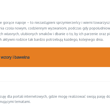
kłe gorące napoje – to niezastąpieni sprzymierzeńcy i wierni towarzys
wienia czoła nowym, codziennym wyzwaniom, podczas gdy popołudniow
łasnych, ulubionych smaków i dbanie o to, by ich parzenie oraz pic
ch aktywni rodzice tak bardzo potrzebują każdego, kolejnego dnia.
e wzory i bawełna
pracuję dla portali internetowych, gdzie mogę realizować swoją pasję 
ynującymi tematami.