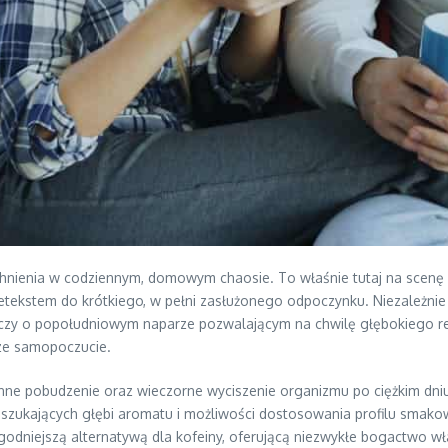
chnienia w codziennym, domowym chaosie. To właśnie tutaj na scenę w
 pretekstem do krótkiego, w pełni zasłużonego odpoczynku. Niezależn
czy o popołudniowym naparze pozwalającym na chwilę głębokiego rela
sze samopoczucie.
anne pobudzenie oraz wieczorne wyciszenie organizmu po ciężkim dn
y szukających głębi aromatu i możliwości dostosowania profilu smak
godniejszą alternatywą dla kofeiny, oferującą niezwykłe bogactwo w