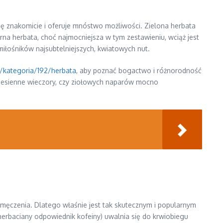
ię znakomicie i oferuje mnóstwo możliwości. Zielona herbata
na herbata, choć najmocniejsza w tym zestawieniu, wciąż jest
miłośników najsubtelniejszych, kwiatowych nut.
l/kategoria/192/herbata
, aby poznać bogactwo i różnorodność
jesienne wieczory, czy ziołowych naparów mocno
zmęczenia. Dlatego właśnie jest tak skutecznym i popularnym
 herbaciany odpowiednik kofeiny) uwalnia się do krwiobiegu