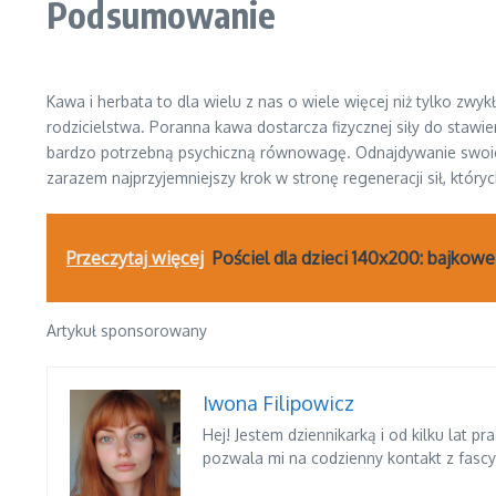
Podsumowanie
Kawa i herbata to dla wielu z nas o wiele więcej niż tylko zwy
rodzicielstwa. Poranna kawa dostarcza fizycznej siły do sta
bardzo potrzebną psychiczną równowagę. Odnajdywanie swoich w
zarazem najprzyjemniejszy krok w stronę regeneracji sił, który
Przeczytaj więcej
Pościel dla dzieci 140x200: bajkow
Artykuł sponsorowany
Iwona Filipowicz
Hej! Jestem dziennikarką i od kilku lat 
pozwala mi na codzienny kontakt z fasc