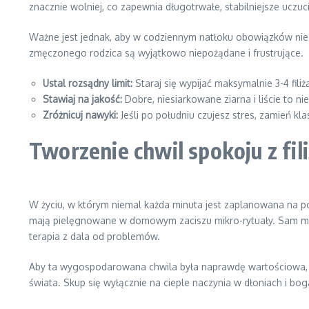
znacznie wolniej, co zapewnia długotrwałe, stabilniejsze ucz
Ważne jest jednak, aby w codziennym natłoku obowiązków nie 
zmęczonego rodzica są wyjątkowo niepożądane i frustrujące.
Ustal rozsądny limit:
Staraj się wypijać maksymalnie 3-4 fili
Stawiaj na jakość:
Dobre, niesiarkowane ziarna i liście to n
Zróżnicuj nawyki:
Jeśli po południu czujesz stres, zamień kl
Tworzenie chwil spokoju z fil
W życiu, w którym niemal każda minuta jest zaplanowana na 
mają pielęgnowane w domowym zaciszu mikro-rytuały. Sam mom
terapia z dala od problemów.
Aby ta wygospodarowana chwila była naprawdę wartościowa, w
świata. Skup się wyłącznie na cieple naczynia w dłoniach i b