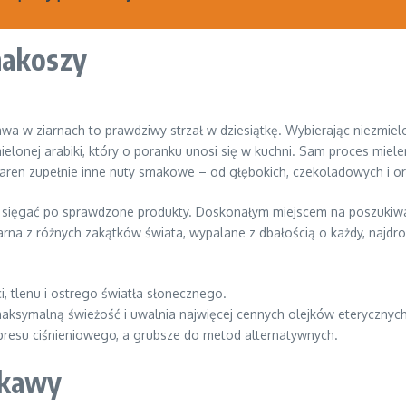
makoszy
kawa w ziarnach to prawdziwy strzał w dziesiątkę. Wybierając niezmie
onej arabiki, który o poranku unosi się w kuchni. Sam proces mieleni
ziaren zupełnie inne nuty smakowe – od głębokich, czekoladowych i 
o sięgać po sprawdzone produkty. Doskonałym miejscem na poszukiw
na z różnych zakątków świata, wypalane z dbałością o każdy, najdrobn
i, tlenu i ostrego światła słonecznego.
aksymalną świeżość i uwalnia najwięcej cennych olejków eterycznych
resu ciśnieniowego, a grubsze do metod alternatywnych.
 kawy