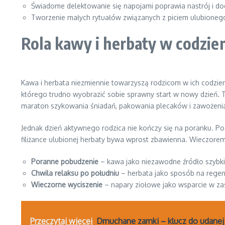
Świadome delektowanie się napojami poprawia nastrój i do
Tworzenie małych rytuałów związanych z piciem ulubionego
Rola kawy i herbaty w codzien
Kawa i herbata niezmiennie towarzyszą rodzicom w ich codzien
którego trudno wyobrazić sobie sprawny start w nowy dzień. T
maraton szykowania śniadań, pakowania plecaków i zawożenia 
Jednak dzień aktywnego rodzica nie kończy się na poranku. Po 
filiżance ulubionej herbaty bywa wprost zbawienna. Wieczorem
Poranne pobudzenie
– kawa jako niezawodne źródło szybkie
Chwila relaksu po południu
– herbata jako sposób na regen
Wieczorne wyciszenie
– napary ziołowe jako wsparcie w zas
Przeczytaj więcej
Dmuchane zamki – klucz do udanej