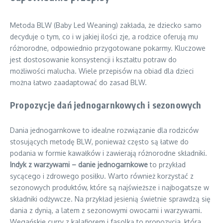
Metoda BLW (Baby Led Weaning) zakłada, że dziecko samo
decyduje o tym, co i w jakiej ilości zje, a rodzice oferują mu
różnorodne, odpowiednio przygotowane pokarmy. Kluczowe
jest dostosowanie konsystencji i kształtu potraw do
możliwości malucha. Wiele przepisów na obiad dla dzieci
można łatwo zaadaptować do zasad BLW.
Propozycje dań jednogarnkowych i sezonowych
Dania jednogarnkowe to idealne rozwiązanie dla rodziców
stosujących metodę BLW, ponieważ często są łatwe do
podania w formie kawałków i zawierają różnorodne składniki.
Indyk z warzywami – danie jednogarnkowe
to przykład
sycącego i zdrowego posiłku. Warto również korzystać z
sezonowych produktów, które są najświeższe i najbogatsze w
składniki odżywcze. Na przykład jesienią świetnie sprawdzą się
dania z dynią, a latem z sezonowymi owocami i warzywami.
Wegańskie curry z kalafiorem i fasolką to propozycja, która