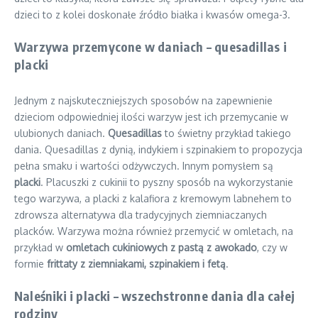
dzieci to z kolei doskonałe źródło białka i kwasów omega-3.
Warzywa przemycone w daniach – quesadillas i
placki
Jednym z najskuteczniejszych sposobów na zapewnienie
dzieciom odpowiedniej ilości warzyw jest ich przemycanie w
ulubionych daniach.
Quesadillas
to świetny przykład takiego
dania. Quesadillas z dynią, indykiem i szpinakiem to propozycja
pełna smaku i wartości odżywczych. Innym pomysłem są
placki
. Placuszki z cukinii to pyszny sposób na wykorzystanie
tego warzywa, a placki z kalafiora z kremowym labnehem to
zdrowsza alternatywa dla tradycyjnych ziemniaczanych
placków. Warzywa można również przemycić w omletach, na
przykład w
omletach cukiniowych z pastą z awokado
, czy w
formie
frittaty z ziemniakami, szpinakiem i fetą
.
Naleśniki i placki – wszechstronne dania dla całej
rodziny