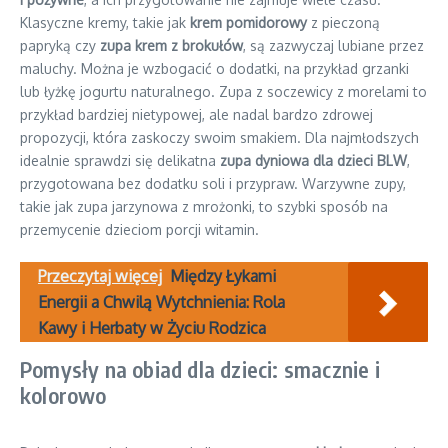
Klasyczne kremy, takie jak
krem pomidorowy
z pieczoną
papryką czy
zupa krem z brokułów
, są zazwyczaj lubiane przez
maluchy. Można je wzbogacić o dodatki, na przykład grzanki
lub łyżkę jogurtu naturalnego. Zupa z soczewicy z morelami to
przykład bardziej nietypowej, ale nadal bardzo zdrowej
propozycji, która zaskoczy swoim smakiem. Dla najmłodszych
idealnie sprawdzi się delikatna
zupa dyniowa dla dzieci BLW
,
przygotowana bez dodatku soli i przypraw. Warzywne zupy,
takie jak zupa jarzynowa z mrożonki, to szybki sposób na
przemycenie dzieciom porcji witamin.
Przeczytaj więcej
Między Łykami
Energii a Chwilą Wytchnienia: Rola
Kawy i Herbaty w Życiu Rodzica
Pomysły na obiad dla dzieci: smacznie i
kolorowo