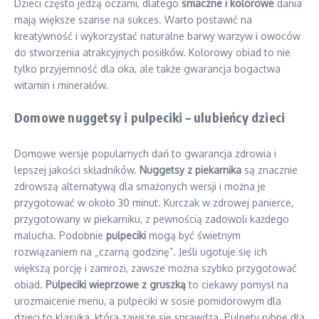
Dzieci często jedzą oczami, dlatego
smaczne i kolorowe
dania
mają większe szanse na sukces. Warto postawić na
kreatywność i wykorzystać naturalne barwy warzyw i owoców
do stworzenia atrakcyjnych posiłków. Kolorowy obiad to nie
tylko przyjemność dla oka, ale także gwarancja bogactwa
witamin i minerałów.
Domowe nuggetsy i pulpeciki – ulubieńcy dzieci
Domowe wersje popularnych dań to gwarancja zdrowia i
lepszej jakości składników.
Nuggetsy z piekarnika
są znacznie
zdrowszą alternatywą dla smażonych wersji i można je
przygotować w około 30 minut. Kurczak w zdrowej panierce,
przygotowany w piekarniku, z pewnością zadowoli każdego
malucha. Podobnie
pulpeciki
mogą być świetnym
rozwiązaniem na „czarną godzinę”. Jeśli ugotuje się ich
większą porcję i zamrozi, zawsze można szybko przygotować
obiad.
Pulpeciki wieprzowe z gruszką
to ciekawy pomysł na
urozmaicenie menu, a pulpeciki w sosie pomidorowym dla
dzieci to klasyka, która zawsze się sprawdza. Pulpety rybne dla