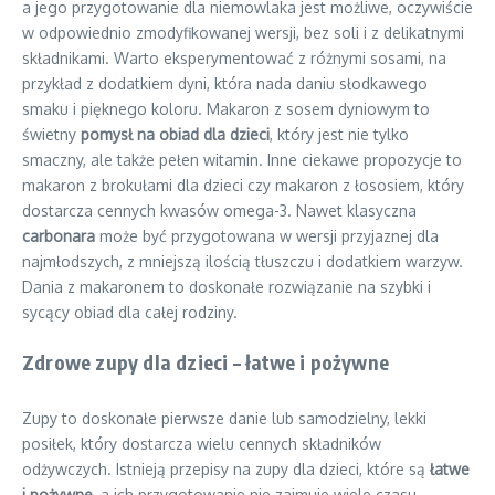
a jego przygotowanie dla niemowlaka jest możliwe, oczywiście
w odpowiednio zmodyfikowanej wersji, bez soli i z delikatnymi
składnikami. Warto eksperymentować z różnymi sosami, na
przykład z dodatkiem dyni, która nada daniu słodkawego
smaku i pięknego koloru. Makaron z sosem dyniowym to
świetny
pomysł na obiad dla dzieci
, który jest nie tylko
smaczny, ale także pełen witamin. Inne ciekawe propozycje to
makaron z brokułami dla dzieci czy makaron z łososiem, który
dostarcza cennych kwasów omega-3. Nawet klasyczna
carbonara
może być przygotowana w wersji przyjaznej dla
najmłodszych, z mniejszą ilością tłuszczu i dodatkiem warzyw.
Dania z makaronem to doskonałe rozwiązanie na szybki i
sycący obiad dla całej rodziny.
Zdrowe zupy dla dzieci – łatwe i pożywne
Zupy to doskonałe pierwsze danie lub samodzielny, lekki
posiłek, który dostarcza wielu cennych składników
odżywczych. Istnieją przepisy na zupy dla dzieci, które są
łatwe
i pożywne
, a ich przygotowanie nie zajmuje wiele czasu.