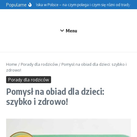
Przejdź do treści
Popularne
Szkoła fińska w Polsce – na czym polega i czym się różni od tradycyjnej
Menu
Home
/
Porady dla rodziców
/
Pomysł na obiad dla dzieci: szybko i
zdrowo!
Porady dla rodziców
Pomysł na obiad dla dzieci:
szybko i zdrowo!