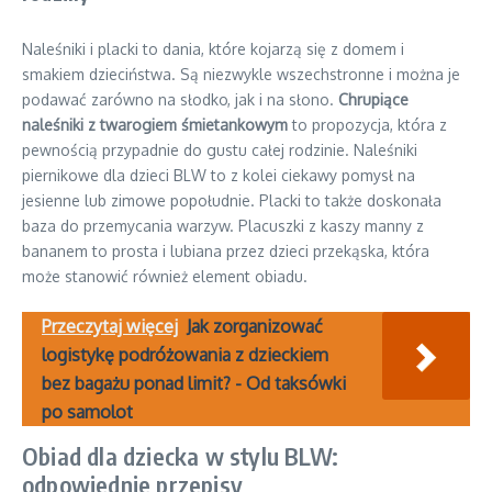
Naleśniki i placki to dania, które kojarzą się z domem i
smakiem dzieciństwa. Są niezwykle wszechstronne i można je
podawać zarówno na słodko, jak i na słono.
Chrupiące
naleśniki z twarogiem śmietankowym
to propozycja, która z
pewnością przypadnie do gustu całej rodzinie. Naleśniki
piernikowe dla dzieci BLW to z kolei ciekawy pomysł na
jesienne lub zimowe popołudnie. Placki to także doskonała
baza do przemycania warzyw. Placuszki z kaszy manny z
bananem to prosta i lubiana przez dzieci przekąska, która
może stanowić również element obiadu.
Przeczytaj więcej
Jak zorganizować
logistykę podróżowania z dzieckiem
bez bagażu ponad limit? - Od taksówki
po samolot
Obiad dla dziecka w stylu BLW:
odpowiednie przepisy