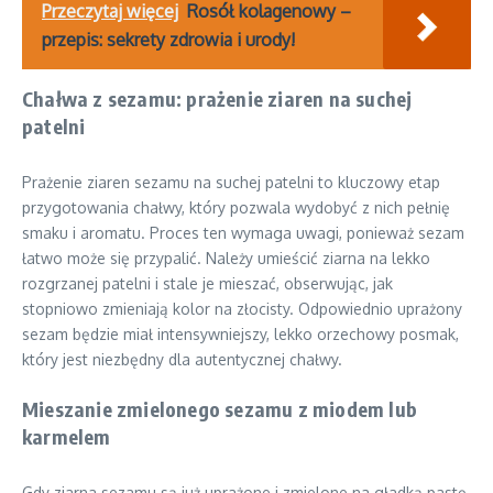
Przeczytaj więcej
Rosół kolagenowy –
przepis: sekrety zdrowia i urody!
Chałwa z sezamu: prażenie ziaren na suchej
patelni
Prażenie ziaren sezamu na suchej patelni to kluczowy etap
przygotowania chałwy, który pozwala wydobyć z nich pełnię
smaku i aromatu. Proces ten wymaga uwagi, ponieważ sezam
łatwo może się przypalić. Należy umieścić ziarna na lekko
rozgrzanej patelni i stale je mieszać, obserwując, jak
stopniowo zmieniają kolor na złocisty. Odpowiednio uprażony
sezam będzie miał intensywniejszy, lekko orzechowy posmak,
który jest niezbędny dla autentycznej chałwy.
Mieszanie zmielonego sezamu z miodem lub
karmelem
Gdy ziarna sezamu są już uprażone i zmielone na gładką pastę,