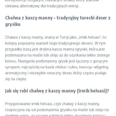
ciekawą alternatywę dla tradycyjnych wersji.
Chałwa z kaszy manny – tradycyjny turecki deser z
grysiku
Chałwa z kaszy manny, znana w Turcji jako „irmik helvasi”, to
kolejny popularny wariant tego tradycyjnego deseru. W tym
przypadku bazą jest drobna kasza manna (grysik), która jest
podsmażana na maśle lub oleju aż do uzyskania lekko złotego
koloru. Następnie podsmażony grysik jest łączony z gorącym
syropem, najczęściej na bazie mleka i cukru, tworząc wilgotny,
aromatyczny i niezwykle smaczny deser, który często podaje
się na ciepło.
Jak się robi chałwę z kaszy manny (irmik helvasi)?
Przygotowanie irmik helvasi, czyli chałwy z kaszy manny,
rozpoczyna się od podsmażenia grysiku na maśle lub oleju na
średnim ogniu, aż zacznie nabierać lekko złocistego koloru i