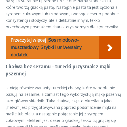
bazą są starannie uprażone i zmielone ziarna słonecznika,
które tworzą gładką pastę. Następnie pasta ta jest łączona z
syropem cukrowym lub miodowym, tworząc deser o podobnej
konsystencji i słodyczy, ale z delikatnie innym, lekko
orzechowym posmakiem charakterystycznym dla słonecznika.
Przeczytaj więcej
Sos miodowo-
musztardowy: Szybki i uniwersalny
dodatek
Chałwa bez sezamu – turecki przysmak z mąki
pszennej
Istnieją również warianty tureckiej chałwy, które w ogóle nie
bazują na sezamie, a zamiast tego wykorzystują mąkę pszenną
jako główny składnik. Taka chałwa, często określana jako
„helva”, jest przygotowywana poprzez podsmażenie mąki na
maśle lub oleju, a następnie połączenie jej z syropem
cukrowym. Efektem jest deser o gładkiej, lekko ciągnącej się
konsystencji i bogatym, maślanym smaku, który stanowi