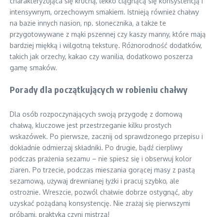
charakteryzująca się kruchą, lekko ciągnącą się konsystencją i
intensywnym, orzechowym smakiem. Istnieją również chałwy
na bazie innych nasion, np. słonecznika, a także te
przygotowywane z mąki pszennej czy kaszy manny, które mają
bardziej miękką i wilgotną teksturę. Różnorodność dodatków,
takich jak orzechy, kakao czy wanilia, dodatkowo poszerza
gamę smaków.
Porady dla początkujących w robieniu chałwy
Dla osób rozpoczynających swoją przygodę z domową
chałwą, kluczowe jest przestrzeganie kilku prostych
wskazówek. Po pierwsze, zacznij od sprawdzonego przepisu i
dokładnie odmierzaj składniki. Po drugie, bądź cierpliwy
podczas prażenia sezamu – nie spiesz się i obserwuj kolor
ziaren. Po trzecie, podczas mieszania gorącej masy z pastą
sezamową, używaj drewnianej łyżki i pracuj szybko, ale
ostrożnie. Wreszcie, pozwól chałwie dobrze ostygnąć, aby
uzyskać pożądaną konsystencję. Nie zrażaj się pierwszymi
próbami, praktyka czyni mistrza!