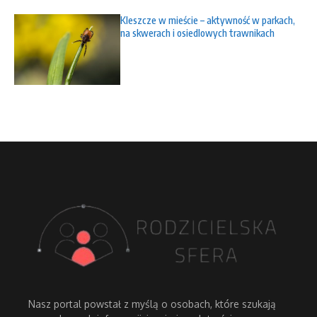
Kleszcze w mieście – aktywność w parkach,
na skwerach i osiedlowych trawnikach
Nasz portal powstał z myślą o osobach, które szukają