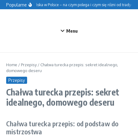
Przejdź do treści
Popularne
Szkoła fińska w Polsce – na czym polega i czym się różni od tradycyjnej
Menu
Home
/
Przepisy
/
Chałwa turecka przepis: sekret idealnego,
domowego deseru
Przepisy
Chałwa turecka przepis: sekret
idealnego, domowego deseru
Chałwa turecka przepis: od podstaw do
mistrzostwa