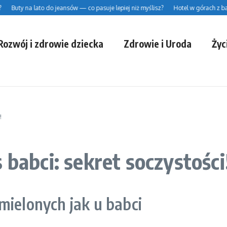
uty na lato do jeansów — co pasuje lepiej niż myślisz?
Hotel w górach z basen
Rozwój i zdrowie dziecka
Zdrowie i Uroda
Życ
!
 babci: sekret soczystości
mielonych jak u babci