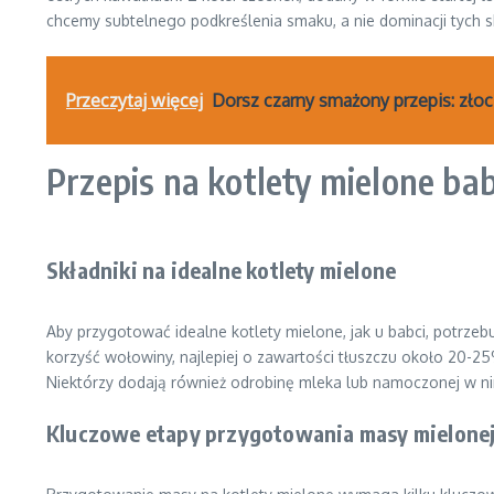
chcemy subtelnego podkreślenia smaku, a nie dominacji tych s
Przeczytaj więcej
Dorsz czarny smażony przepis: złoci
Przepis na kotlety mielone ba
Składniki na idealne kotlety mielone
Aby przygotować idealne kotlety mielone, jak u babci, potrze
korzyść wołowiny, najlepiej o zawartości tłuszczu około 20-25%.
Niektórzy dodają również odrobinę mleka lub namoczonej w nim 
Kluczowe etapy przygotowania masy mielone