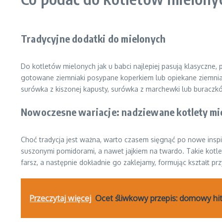
Tradycyjne dodatki do mielonych
Do kotletów mielonych jak u babci najlepiej pasują klasyczne,
gotowane ziemniaki posypane koperkiem lub opiekane ziemniak
surówka z kiszonej kapusty, surówka z marchewki lub buraczkó
Nowoczesne wariacje: nadziewane kotlety mi
Choć tradycja jest ważna, warto czasem sięgnąć po nowe inspi
suszonymi pomidorami, a nawet jajkiem na twardo. Takie kot
farsz, a następnie dokładnie go zaklejamy, formując kształt p
Przeczytaj więcej
Ocet śliwkowy przepis: domowy hit 