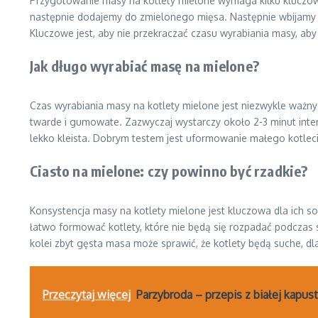
Przygotowanie masy na kotlety mielone wymaga kilku kluczowyc
następnie dodajemy do zmielonego mięsa. Następnie wbijamy jaj
Kluczowe jest, aby nie przekraczać czasu wyrabiania masy, aby m
Jak długo wyrabiać masę na mielone?
Czas wyrabiania masy na kotlety mielone jest niezwykle ważny d
twarde i gumowate. Zazwyczaj wystarczy około 2-3 minut intensy
lekko kleista. Dobrym testem jest uformowanie małego kotleci
Ciasto na mielone: czy powinno być rzadkie?
Konsystencja masy na kotlety mielone jest kluczowa dla ich so
łatwo formować kotlety, które nie będą się rozpadać podczas sm
kolei zbyt gęsta masa może sprawić, że kotlety będą suche, d
Przeczytaj więcej
Parzybroda – przepis z białej kapus