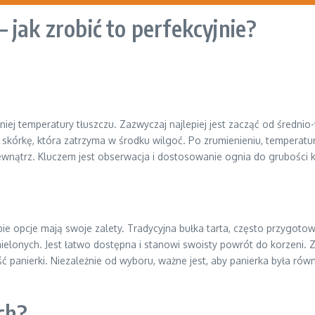
 jak zrobić to perfekcyjnie?
j temperatury tłuszczu. Zazwyczaj najlepiej jest zacząć od średnio
 skórkę, która zatrzyma w środku wilgoć. Po zrumienieniu, temperatu
ewnątrz. Kluczem jest obserwacja i dostosowanie ognia do grubości k
ie opcje mają swoje zalety. Tradycyjna bułka tarta, często przygoto
onych. Jest łatwo dostępna i stanowi swoisty powrót do korzeni. Z ko
ć panierki. Niezależnie od wyboru, ważne jest, aby panierka była ró
ch?