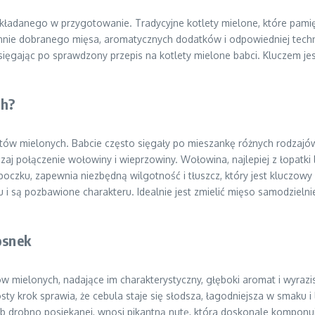
 wkładanego w przygotowanie. Tradycyjne kotlety mielone, które pami
annie dobranego mięsa, aromatycznych dodatków i odpowiedniej techni
ięgając po sprawdzony przepis na kotlety mielone babci. Kluczem jest
ch?
ów mielonych. Babcie często sięgały po mieszankę różnych rodzajó
aj połączenie wołowiny i wieprzowiny. Wołowina, najlepiej z łopatki
 boczku, zapewnia niezbędną wilgotność i tłuszcz, który jest kluczow
u i są pozbawione charakteru. Idealnie jest zmielić mięso samodzieln
osnek
ów mielonych, nadające im charakterystyczny, głęboki aromat i wyra
sty krok sprawia, że cebula staje się słodsza, łagodniejsza w smaku 
ub drobno posiekanej, wnosi pikantną nutę, która doskonale komponuje