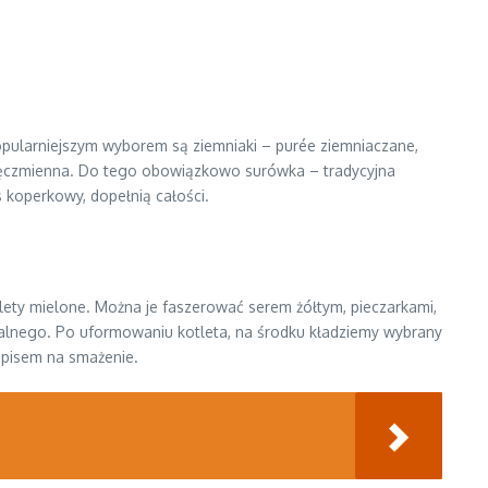
jpopularniejszym wyborem są ziemniaki – purée ziemniaczane,
 jęczmienna. Do tego obowiązkowo surówka – tradycyjna
 koperkowy, dopełnią całości.
lety mielone. Można je faszerować serem żółtym, pieczarkami,
alnego. Po uformowaniu kotleta, na środku kładziemy wybrany
zepisem na smażenie.