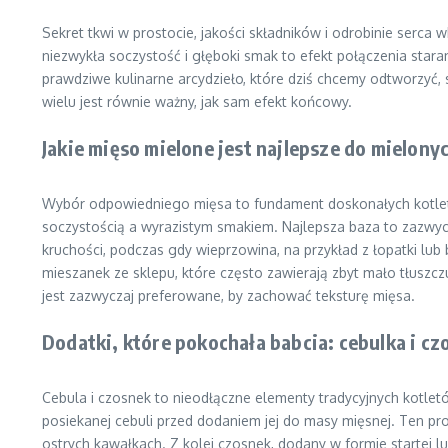
Sekret tkwi w prostocie, jakości składników i odrobinie serca
niezwykła soczystość i głęboki smak to efekt połączenia star
prawdziwe kulinarne arcydzieło, które dziś chcemy odtworzyć, s
wielu jest równie ważny, jak sam efekt końcowy.
Jakie mięso mielone jest najlepsze do mielony
Wybór odpowiedniego mięsa to fundament doskonałych kotlet
soczystością a wyrazistym smakiem. Najlepsza baza to zazwycz
kruchości, podczas gdy wieprzowina, na przykład z łopatki lub
mieszanek ze sklepu, które często zawierają zbyt mało tłuszcz
jest zazwyczaj preferowane, by zachować teksturę mięsa.
Dodatki, które pokochała babcia: cebulka i cz
Cebula i czosnek to nieodłączne elementy tradycyjnych kotlet
posiekanej cebuli przed dodaniem jej do masy mięsnej. Ten pro
ostrych kawałkach. Z kolei czosnek, dodany w formie startej l