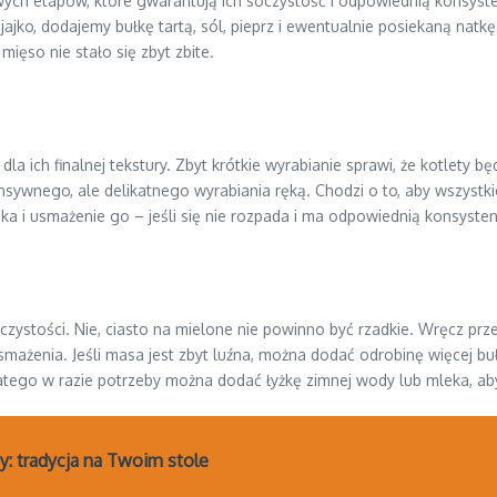
h etapów, które gwarantują ich soczystość i odpowiednią konsystenc
ko, dodajemy bułkę tartą, sól, pieprz i ewentualnie posiekaną natkę p
ięso nie stało się zbyt zbite.
la ich finalnej tekstury. Zbyt krótkie wyrabianie sprawi, że kotlety b
wnego, ale delikatnego wyrabiania ręką. Chodzi o to, aby wszystkie s
ka i usmażenie go – jeśli się nie rozpada i ma odpowiednią konsyste
czystości. Nie, ciasto na mielone nie powinno być rzadkie. Wręcz prz
ażenia. Jeśli masa jest zbyt luźna, można dodać odrobinę więcej bułki
latego w razie potrzeby można dodać łyżkę zimnej wody lub mleka, ab
ty: tradycja na Twoim stole