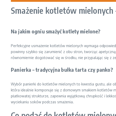
Smażenie kotletów mielonych –
Na jakim ogniu smażyć kotlety mielone?
Perfekcyjne usmażenie kotletów mielonych wymaga odpowiednie
powinny szybko się zarumienić z obu stron, tworząc apetyczną
równomiernie dogotować się w środku, nie przypalając się z z
Panierka – tradycyjna bułka tarta czy panko?
Wybór panierki do kotletów mielonych to kwestia gustu, ale ob
która idealnie komponuje się z domowym smakiem kotletów miel
płatkowatej strukturze, zapewnia wyjątkową chrupkość i lekkoś
wyciekaniu soków podczas smażenia.
Co podać do kotletów mielony