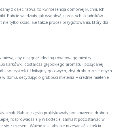
ętamy z dzieciństwa, to kwintesencja domowej kuchni. Ich
ki. Babcie wiedziały, jak wydobyć z prostych składników
 nie tylko skład, ale także proces przygotowania, który dla
w mięsa, aby osiągnąć idealną równowagę między
 lub karkówki, dostarcza głębokiego aromatu i pożądanej
y dla soczystości. Unikajmy gotowych, zbyt drobno zmielonych
ie w domu, decydując o grubości mielenia – średnie mielenie
zisty smak. Babcie często praktykowały podsmażenie drobno
i lepiej rozprowadza się w kotlecie, zamiast pozostawać w
 się z mięsem. Ważne jest, aby nie przesadzić z ilością –