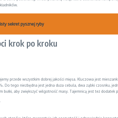
kładników.
sty sekret pysznej ryby
bci krok po kroku
bujemy przede wszystkim dobrej jakości mięsa. Kluczowa jest miesza
 Do tego niezbędna jest jedna duża cebula, dwa ząbki czosnku, jedno j
bułki, aby zwiększyć wilgotność masy. Tajemnicą jest też dodatek posi
j