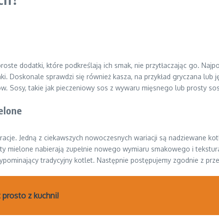
 proste dodatki, które podkreślają ich smak, nie przytłaczając go. Na
i. Doskonale sprawdzi się również kasza, na przykład gryczana lub
w. Sosy, takie jak pieczeniowy sos z wywaru mięsnego lub prosty sos
elone
racje. Jedną z ciekawszych nowoczesnych wariacji są nadziewane kot
lety mielone nabierają zupełnie nowego wymiaru smakowego i tekstur
rzypominający tradycyjny kotlet. Następnie postępujemy zgodnie z pr
prosto z kuchni!