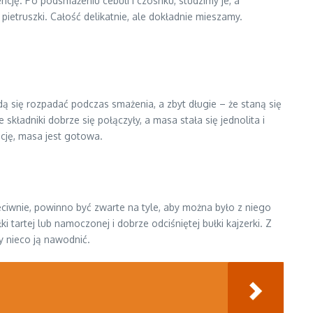
ję. Po podsmażeniu cebuli i czosnku, studzimy je, a
ietruszki. Całość delikatnie, ale dokładnie mieszamy.
ędą się rozpadać podczas smażenia, a zbyt długie – że staną się
kładniki dobrze się połączyły, a masa stała się jednolita i
ncję, masa jest gotowa.
eciwnie, powinno być zwarte na tyle, aby można było z niego
 tartej lub namoczonej i dobrze odciśniętej bułki kajzerki. Z
y nieco ją nawodnić.