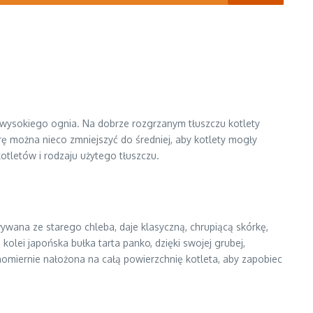
-wysokiego ognia. Na dobrze rozgrzanym tłuszczu kotlety
rę można nieco zmniejszyć do średniej, aby kotlety mogły
otletów i rodzaju użytego tłuszczu.
wywana ze starego chleba, daje klasyczną, chrupiącą skórkę,
lei japońska bułka tarta panko, dzięki swojej grubej,
wnomiernie nałożona na całą powierzchnię kotleta, aby zapobiec