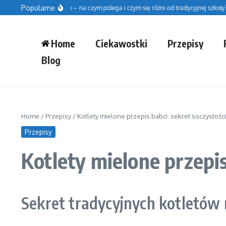
Przejdź do treści
Popularne
zkoła fińska w Polsce – na czym polega i czym się różni od tradycyjnej szkoły?
B
Home
Ciekawostki
Przepisy
Blog
Home
/
Przepisy
/
Kotlety mielone przepis babci: sekret soczystości
Przepisy
Kotlety mielone przepis
Sekret tradycyjnych kotletów 