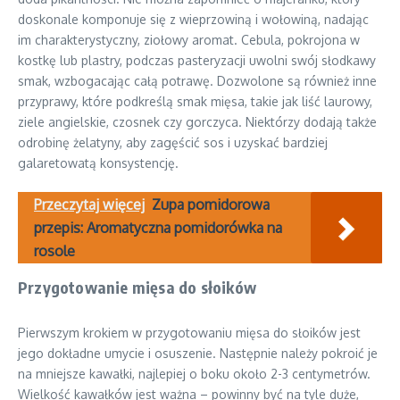
doskonale komponuje się z wieprzowiną i wołowiną, nadając
im charakterystyczny, ziołowy aromat. Cebula, pokrojona w
kostkę lub plastry, podczas pasteryzacji uwolni swój słodkawy
smak, wzbogacając całą potrawę. Dozwolone są również inne
przyprawy, które podkreślą smak mięsa, takie jak liść laurowy,
ziele angielskie, czosnek czy gorczyca. Niektórzy dodają także
odrobinę żelatyny, aby zagęścić sos i uzyskać bardziej
galaretowatą konsystencję.
Przeczytaj więcej
Zupa pomidorowa
przepis: Aromatyczna pomidorówka na
rosole
Przygotowanie mięsa do słoików
Pierwszym krokiem w przygotowaniu mięsa do słoików jest
jego dokładne umycie i osuszenie. Następnie należy pokroić je
na mniejsze kawałki, najlepiej o boku około 2-3 centymetrów.
Wielkość kawałków jest ważna – powinny być na tyle duże,