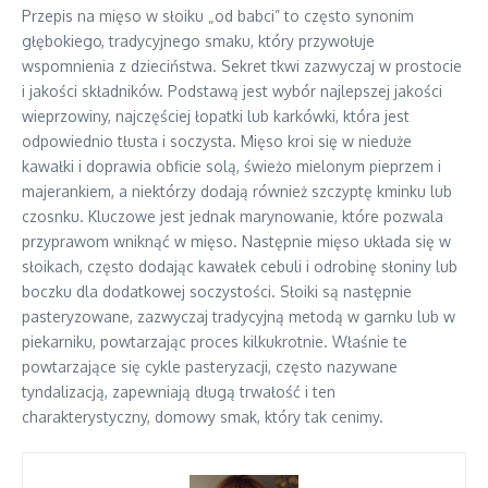
Przepis na mięso w słoiku „od babci” to często synonim
głębokiego, tradycyjnego smaku, który przywołuje
wspomnienia z dzieciństwa. Sekret tkwi zazwyczaj w prostocie
i jakości składników. Podstawą jest wybór najlepszej jakości
wieprzowiny, najczęściej łopatki lub karkówki, która jest
odpowiednio tłusta i soczysta. Mięso kroi się w nieduże
kawałki i doprawia obficie solą, świeżo mielonym pieprzem i
majerankiem, a niektórzy dodają również szczyptę kminku lub
czosnku. Kluczowe jest jednak marynowanie, które pozwala
przyprawom wniknąć w mięso. Następnie mięso układa się w
słoikach, często dodając kawałek cebuli i odrobinę słoniny lub
boczku dla dodatkowej soczystości. Słoiki są następnie
pasteryzowane, zazwyczaj tradycyjną metodą w garnku lub w
piekarniku, powtarzając proces kilkukrotnie. Właśnie te
powtarzające się cykle pasteryzacji, często nazywane
tyndalizacją, zapewniają długą trwałość i ten
charakterystyczny, domowy smak, który tak cenimy.