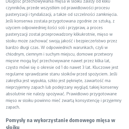
Długość przechowywania mięsa w słoiku zależy od kilku
czynników, przede wszystkim od prawidłowości procesu
pasteryzacji i tyndalizacji, a także od szczelności zamknięcia.
Jeśli konserwa została przygotowana zgodnie ze sztuką, z
użyciem odpowiedniej ilości soli i przypraw, a proces
pasteryzacji został przeprowadzony kilkukrotnie, mięso w
słoiku może zachować swoją jakość i bezpieczeństwo przez
bardzo długi czas. W odpowiednich warunkach, czyli w
chłodnym, ciemnym i suchym miejscu, domowe przetwory
mięsne mogą być przechowywane nawet przez kilka lat,
często mówi się o okresie od 1 do nawet 3 lat. Kluczowe jest
regularne sprawdzanie stanu słoików przed spożyciem. Jeśli
zakrętka jest wypukła, szkło jest pęknięte, zawartość ma
nieprzyjemny zapach lub podejrzany wygląd, takiej konserwy
absolutnie nie należy spożywać. Prawidłowo przygotowane
mięso w słoiku powinno mieć zwartą konsystencję i przyjemny
zapach.
Pomysły na wykorzystanie domowego mięsa w
słoiku