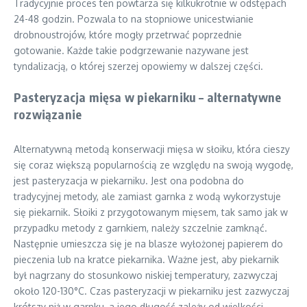
Tradycyjnie proces ten powtarza się kilkukrotnie w odstępach
24-48 godzin. Pozwala to na stopniowe unicestwianie
drobnoustrojów, które mogły przetrwać poprzednie
gotowanie. Każde takie podgrzewanie nazywane jest
tyndalizacją, o której szerzej opowiemy w dalszej części.
Pasteryzacja mięsa w piekarniku – alternatywne
rozwiązanie
Alternatywną metodą konserwacji mięsa w słoiku, która cieszy
się coraz większą popularnością ze względu na swoją wygodę,
jest pasteryzacja w piekarniku. Jest ona podobna do
tradycyjnej metody, ale zamiast garnka z wodą wykorzystuje
się piekarnik. Słoiki z przygotowanym mięsem, tak samo jak w
przypadku metody z garnkiem, należy szczelnie zamknąć.
Następnie umieszcza się je na blasze wyłożonej papierem do
pieczenia lub na kratce piekarnika. Ważne jest, aby piekarnik
był nagrzany do stosunkowo niskiej temperatury, zazwyczaj
około 120-130°C. Czas pasteryzacji w piekarniku jest zazwyczaj
krótszy niż w garnku, a jego długość zależy od wielkości