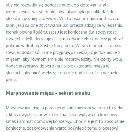
aby nie rozpadły się podczas długiego gotowania, ale
jednocześnie na tyle małe, aby łatwo było je nakładać do
słoików i później spożywać. Warto usunąć nadmiar tłuszczu i
błon, jeśli są one zbyt twarde lub przeszkadzające w jedzeniu,
jednak pewna ilość tłuszczu jest konieczna dla soczystości i
trwałości. Jeśli decydujesz się na użycie cebuli, należy ją obrać i
pokroić w drobną kostkę lub piórka. W tym momencie można
również dodać sól i inne przyprawy, mieszając je dokładnie z
mięsem, aby równomiernie się rozprowadziły. Niektórzy wolą
dodać przyprawy dopiero na etapie układania mięsa w
słoikach, aby mieć większą kontrolę nad ich ilością w każdej
porcji.
Marynowanie mięsa – sekret smaku
Marynowanie mięsa przed jego zamknięciem w słoiku to jeden
z kluczowych etapów, który znacząco wpływa na końcowy
smak i aromat domowej konserwy. Choć nie jest to absolutnie
konieczne, zdecydowanie warto poświęcić temu procesowi