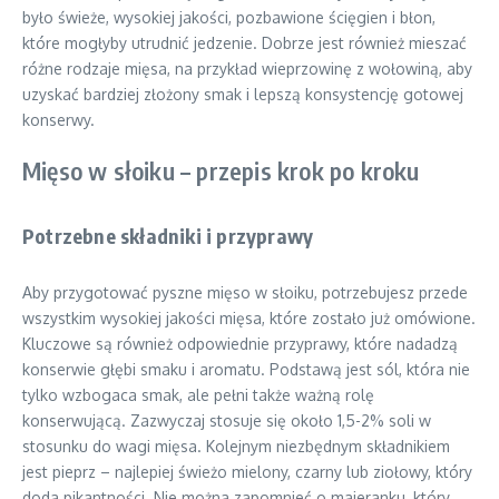
było świeże, wysokiej jakości, pozbawione ścięgien i błon,
które mogłyby utrudnić jedzenie. Dobrze jest również mieszać
różne rodzaje mięsa, na przykład wieprzowinę z wołowiną, aby
uzyskać bardziej złożony smak i lepszą konsystencję gotowej
konserwy.
Mięso w słoiku – przepis krok po kroku
Potrzebne składniki i przyprawy
Aby przygotować pyszne mięso w słoiku, potrzebujesz przede
wszystkim wysokiej jakości mięsa, które zostało już omówione.
Kluczowe są również odpowiednie przyprawy, które nadadzą
konserwie głębi smaku i aromatu. Podstawą jest sól, która nie
tylko wzbogaca smak, ale pełni także ważną rolę
konserwującą. Zazwyczaj stosuje się około 1,5-2% soli w
stosunku do wagi mięsa. Kolejnym niezbędnym składnikiem
jest pieprz – najlepiej świeżo mielony, czarny lub ziołowy, który
doda pikantności. Nie można zapomnieć o majeranku, który