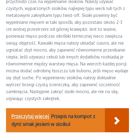
przychodzi czas na wypełnianie słoików. Należy używać
czystych, wyparzonych słoików, najlepiej typu weck lub tych z
metalowymi zakrętkami typu twist-off. Słoiki powinny być
wypełniane mięsem w taki sposób, aby pozostało około 2-3
cm wolnej przestrzeni od górnej krawędzi. Jest to ważne,
ponieważ mięso podczas obróbki termicznej nieco zwiększa
swoją objętość. Kawałki mięsa należy układać ciasno, ale nie
ugniatać zbyt mocno, aby zapewnić równomierne przenikanie
ciepła. Jeśli używasz cebuli lub innych dodatków, rozkładaj je
równomiernie między warstwy mięsa. Na wierzch każdej porcji
można dodać odrobinę tłuszczu lub bulionu, jeśli mięso wydaje
się zbyt suche. Po wypełnieniu słoików, należy dokładnie
wytrzeć brzegi czystą ściereczką, aby zapewnić szczelność
zamknięcia. Następnie zakręć słoiki mocno, ale nie na siłę,
używając czystych zakrętek.
Przeczytaj więcej
Przepis na kompot z
dyni: smak jesieni w słoiku!