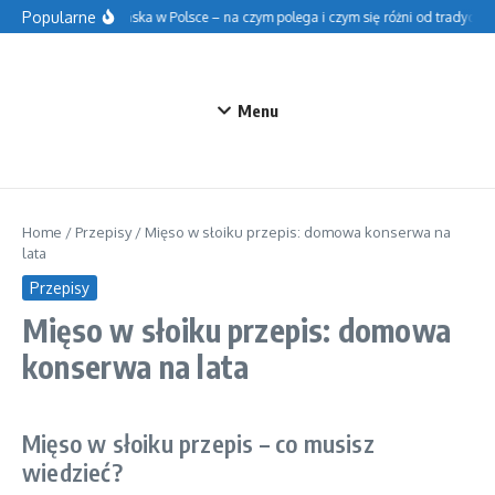
Przejdź do treści
Popularne
Szkoła fińska w Polsce – na czym polega i czym się różni od tradycyjnej
Menu
Home
/
Przepisy
/
Mięso w słoiku przepis: domowa konserwa na
lata
Przepisy
Mięso w słoiku przepis: domowa
konserwa na lata
Mięso w słoiku przepis – co musisz
wiedzieć?