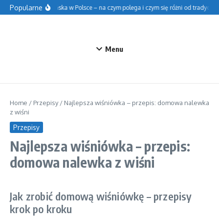
Przejdź do treści
Popularne
Szkoła fińska w Polsce – na czym polega i czym się różni od tradycyjnej
Menu
Home
/
Przepisy
/
Najlepsza wiśniówka – przepis: domowa nalewka
z wiśni
Przepisy
Najlepsza wiśniówka – przepis:
domowa nalewka z wiśni
Jak zrobić domową wiśniówkę – przepisy
krok po kroku