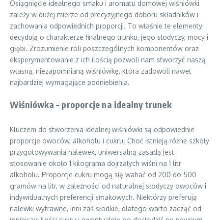
Osiągnięcie idealnego smaku i aromatu domowej wiśniówki
zależy w dużej mierze od precyzyjnego doboru składników i
zachowania odpowiednich proporcji. To właśnie te elementy
decydują o charakterze finalnego trunku, jego słodyczy, mocy i
głębi. Zrozumienie roli poszczególnych komponentów oraz
eksperymentowanie z ich ilością pozwoli nam stworzyć naszą
własną, niezapomnianą wiśniówkę, która zadowoli nawet
najbardziej wymagające podniebienia.
Wiśniówka – proporcje na idealny trunek
Kluczem do stworzenia idealnej wiśniówki są odpowiednie
proporcje owoców, alkoholu i cukru. Choć istnieją różne szkoły
przygotowywania nalewek, uniwersalną zasadą jest
stosowanie około 1 kilograma dojrzałych wiśni na 1 litr
alkoholu. Proporcje cukru mogą się wahać od 200 do 500
gramów na litr, w zależności od naturalnej słodyczy owoców i
indywidualnych preferencji smakowych. Niektórzy preferują
nalewki wytrawne, inni zaś słodkie, dlatego warto zacząć od
mniejszej ilości cukru i ewentualnie go dosłodzić po pewnym