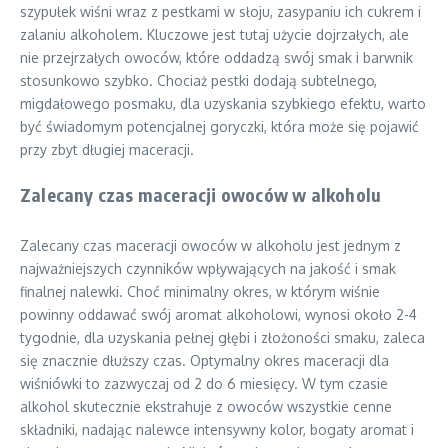
szypułek wiśni wraz z pestkami w słoju, zasypaniu ich cukrem i
zalaniu alkoholem. Kluczowe jest tutaj użycie dojrzałych, ale
nie przejrzałych owoców, które oddadzą swój smak i barwnik
stosunkowo szybko. Chociaż pestki dodają subtelnego,
migdałowego posmaku, dla uzyskania szybkiego efektu, warto
być świadomym potencjalnej goryczki, która może się pojawić
przy zbyt długiej maceracji.
Zalecany czas maceracji owoców w alkoholu
Zalecany czas maceracji owoców w alkoholu jest jednym z
najważniejszych czynników wpływających na jakość i smak
finalnej nalewki. Choć minimalny okres, w którym wiśnie
powinny oddawać swój aromat alkoholowi, wynosi około 2-4
tygodnie, dla uzyskania pełnej głębi i złożoności smaku, zaleca
się znacznie dłuższy czas. Optymalny okres maceracji dla
wiśniówki to zazwyczaj od 2 do 6 miesięcy. W tym czasie
alkohol skutecznie ekstrahuje z owoców wszystkie cenne
składniki, nadając nalewce intensywny kolor, bogaty aromat i