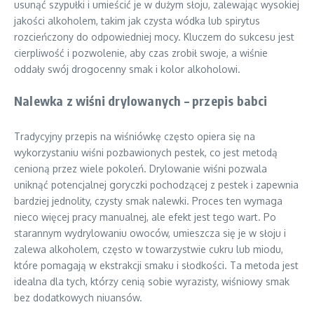
usunąć szypułki i umieścić je w dużym słoju, zalewając wysokiej
jakości alkoholem, takim jak czysta wódka lub spirytus
rozcieńczony do odpowiedniej mocy. Kluczem do sukcesu jest
cierpliwość i pozwolenie, aby czas zrobił swoje, a wiśnie
oddały swój drogocenny smak i kolor alkoholowi.
Nalewka z wiśni drylowanych – przepis babci
Tradycyjny przepis na wiśniówkę często opiera się na
wykorzystaniu wiśni pozbawionych pestek, co jest metodą
cenioną przez wiele pokoleń. Drylowanie wiśni pozwala
uniknąć potencjalnej goryczki pochodzącej z pestek i zapewnia
bardziej jednolity, czysty smak nalewki. Proces ten wymaga
nieco więcej pracy manualnej, ale efekt jest tego wart. Po
starannym wydrylowaniu owoców, umieszcza się je w słoju i
zalewa alkoholem, często w towarzystwie cukru lub miodu,
które pomagają w ekstrakcji smaku i słodkości. Ta metoda jest
idealna dla tych, którzy cenią sobie wyrazisty, wiśniowy smak
bez dodatkowych niuansów.