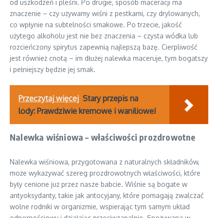
od uszkodzeń i pleśni. Po drugie, sposób maceracji ma
znaczenie – czy używamy wiśni z pestkami, czy drylowanych,
co wpłynie na subtelności smakowe. Po trzecie, jakość
użytego alkoholu jest nie bez znaczenia – czysta wódka lub
rozcieńczony spirytus zapewnią najlepszą bazę. Cierpliwość
jest również cnotą – im dłużej nalewka maceruje, tym bogatszy
i pełniejszy będzie jej smak.
Przeczytaj więcej
Stary przepis na
lody: Prawdziwie kremowe i waniliowe!
Nalewka wiśniowa – właściwości prozdrowotne
Nalewka wiśniowa, przygotowana z naturalnych składników,
może wykazywać szereg prozdrowotnych właściwości, które
były cenione już przez nasze babcie. Wiśnie są bogate w
antyoksydanty, takie jak antocyjany, które pomagają zwalczać
wolne rodniki w organizmie, wspierając tym samym układ
odpornościowy i działając przeciwzapalnie. Spożywana w