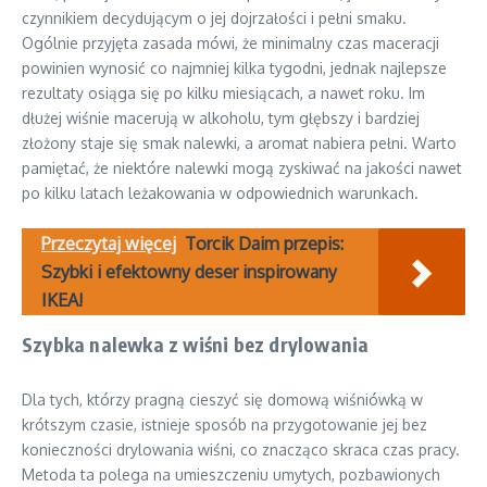
czynnikiem decydującym o jej dojrzałości i pełni smaku.
Ogólnie przyjęta zasada mówi, że minimalny czas maceracji
powinien wynosić co najmniej kilka tygodni, jednak najlepsze
rezultaty osiąga się po kilku miesiącach, a nawet roku. Im
dłużej wiśnie macerują w alkoholu, tym głębszy i bardziej
złożony staje się smak nalewki, a aromat nabiera pełni. Warto
pamiętać, że niektóre nalewki mogą zyskiwać na jakości nawet
po kilku latach leżakowania w odpowiednich warunkach.
Przeczytaj więcej
Torcik Daim przepis:
Szybki i efektowny deser inspirowany
IKEA!
Szybka nalewka z wiśni bez drylowania
Dla tych, którzy pragną cieszyć się domową wiśniówką w
krótszym czasie, istnieje sposób na przygotowanie jej bez
konieczności drylowania wiśni, co znacząco skraca czas pracy.
Metoda ta polega na umieszczeniu umytych, pozbawionych