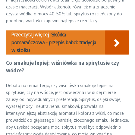
czasie maceracji. Wybór alkoholu również ma znaczenie –
czysta wódka o mocy 40-50% lub spirytus rozcieńczony do
podobnej wartości zapewni najlepsze rezultaty.
Przeczytaj więcej
Skórka
pomarańczowa - przepis babci: tradycja
w słoiku
Co smakuje lepiej: wiśniówka na spirytusie czy
wódce?
Debata na temat tego, czy wiśniówka smakuje lepiej na
spirytusie, czy na wódce, jest odwieczna i w dużej mierze
zależy od indywidualnych preferencji. Spirytus, dzięki swojej
wyższej mocy i neutralnemu smakowi, pozwala na
intensywniejszą ekstrakcję aromatu i koloru z wiśni, co może
prowadzić do głębszego i bardziej złożonego smaku. Jednakże,
aby uzyskać pożądaną moc, spirytus musi być odpowiednio
rozcieńczony wodą destylowaną, co może wpłynąć na