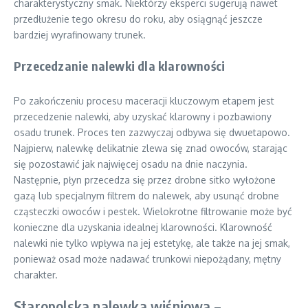
charakterystyczny smak. Niektórzy eksperci sugerują nawet
przedłużenie tego okresu do roku, aby osiągnąć jeszcze
bardziej wyrafinowany trunek.
Przecedzanie nalewki dla klarowności
Po zakończeniu procesu maceracji kluczowym etapem jest
przecedzenie nalewki, aby uzyskać klarowny i pozbawiony
osadu trunek. Proces ten zazwyczaj odbywa się dwuetapowo.
Najpierw, nalewkę delikatnie zlewa się znad owoców, starając
się pozostawić jak najwięcej osadu na dnie naczynia.
Następnie, płyn przecedza się przez drobne sitko wyłożone
gazą lub specjalnym filtrem do nalewek, aby usunąć drobne
cząsteczki owoców i pestek. Wielokrotne filtrowanie może być
konieczne dla uzyskania idealnej klarowności. Klarowność
nalewki nie tylko wpływa na jej estetykę, ale także na jej smak,
ponieważ osad może nadawać trunkowi niepożądany, mętny
charakter.
Staropolska nalewka wiśniowa –