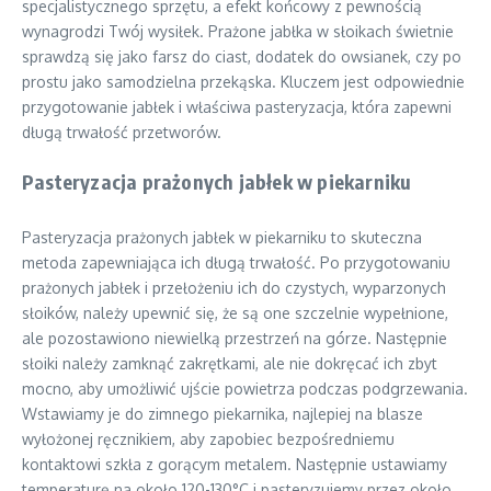
specjalistycznego sprzętu, a efekt końcowy z pewnością
wynagrodzi Twój wysiłek. Prażone jabłka w słoikach świetnie
sprawdzą się jako farsz do ciast, dodatek do owsianek, czy po
prostu jako samodzielna przekąska. Kluczem jest odpowiednie
przygotowanie jabłek i właściwa pasteryzacja, która zapewni
długą trwałość przetworów.
Pasteryzacja prażonych jabłek w piekarniku
Pasteryzacja prażonych jabłek w piekarniku to skuteczna
metoda zapewniająca ich długą trwałość. Po przygotowaniu
prażonych jabłek i przełożeniu ich do czystych, wyparzonych
słoików, należy upewnić się, że są one szczelnie wypełnione,
ale pozostawiono niewielką przestrzeń na górze. Następnie
słoiki należy zamknąć zakrętkami, ale nie dokręcać ich zbyt
mocno, aby umożliwić ujście powietrza podczas podgrzewania.
Wstawiamy je do zimnego piekarnika, najlepiej na blasze
wyłożonej ręcznikiem, aby zapobiec bezpośredniemu
kontaktowi szkła z gorącym metalem. Następnie ustawiamy
temperaturę na około 120-130°C i pasteryzujemy przez około