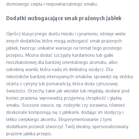
domowego ciepła i niepowtarzalnego smaku.
Dodatki wzbogacające smak prażonych jabłek
Oprócz klasycznego duetu miodu i cynamonu, istnieje wiele
innych dodatków, które mogą wzbogacić smak prażonych
jabłek, tworząc unikalne wariacje na temat tego prostego
przepisu. Można dodać szczyptę kardamonu lub gałki
muszkatołowej dla bardziej orientalnego aromatu, albo
odrobinę wanilii, która nada im delikatną słodycz. Dla
miłośników bardziej intensywnych smaków, sprawdzi się skórka
otarta z cytryny lub pomarańczy, która doda cytrusowej
świeżości. Orzechy, takie jak włoskie lub migdały, dodane pod
koniec prażenia, wprowadzą przyjemną chrupkość i głębię
smaku. Suszone owoce, np. rodzynki czy żurawina, również
doskonale komponują się z jabłkami, dodając im słodyczy i
lekko cierpkiego akcentu. Eksperymentowanie z tymi
dodatkami pozwoli stworzyć Twój idealny, spersonalizowany
prażone jabłka przepis.