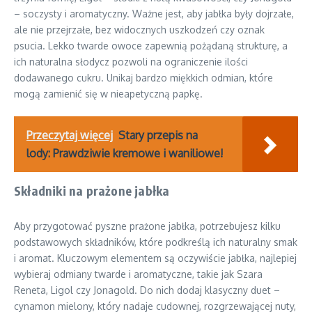
– soczysty i aromatyczny. Ważne jest, aby jabłka były dojrzałe,
ale nie przejrzałe, bez widocznych uszkodzeń czy oznak
psucia. Lekko twarde owoce zapewnią pożądaną strukturę, a
ich naturalna słodycz pozwoli na ograniczenie ilości
dodawanego cukru. Unikaj bardzo miękkich odmian, które
mogą zamienić się w nieapetyczną papkę.
Przeczytaj więcej
Stary przepis na
lody: Prawdziwie kremowe i waniliowe!
Składniki na prażone jabłka
Aby przygotować pyszne prażone jabłka, potrzebujesz kilku
podstawowych składników, które podkreślą ich naturalny smak
i aromat. Kluczowym elementem są oczywiście jabłka, najlepiej
wybieraj odmiany twarde i aromatyczne, takie jak Szara
Reneta, Ligol czy Jonagold. Do nich dodaj klasyczny duet –
cynamon mielony, który nadaje cudownej, rozgrzewającej nuty,