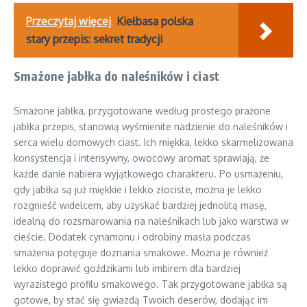
Przeczytaj więcej
Kiełbasa polska
stary przepis: sekret tradycji
Smażone jabłka do naleśników i ciast
Smażone jabłka, przygotowane według prostego prażone
jabłka przepis, stanowią wyśmienite nadzienie do naleśników i
serca wielu domowych ciast. Ich miękka, lekko skarmelizowana
konsystencja i intensywny, owocowy aromat sprawiają, że
każde danie nabiera wyjątkowego charakteru. Po usmażeniu,
gdy jabłka są już miękkie i lekko złociste, można je lekko
rozgnieść widelcem, aby uzyskać bardziej jednolitą masę,
idealną do rozsmarowania na naleśnikach lub jako warstwa w
cieście. Dodatek cynamonu i odrobiny masła podczas
smażenia potęguje doznania smakowe. Można je również
lekko doprawić goździkami lub imbirem dla bardziej
wyrazistego profilu smakowego. Tak przygotowane jabłka są
gotowe, by stać się gwiazdą Twoich deserów, dodając im