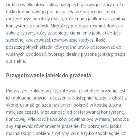
oraz niewielką ilość cukru, najlepiej brązowego, który doda
lekko karmelowego posmaku. Dla wzbogacenia smaku
możesz użyć odrobiny masła, które nada jabłkom aksamitną
konsystencję i połysk. Niektórzy preferują również dodatek
soku z cytryny, który zapobiega ciemnieniu jabłek i dodaje
subtelnej kwasowości, równoważąc słodycz. Ilość
poszczególnych składników można łatwo dostosować do
własnych upodobań, tworząc idealny prażone jabłka przepis
dla siebie.
Przygotowanie jabłek do prażenia
Pierwszym krokiem w przygotowaniu jabłek do prażenia jest
ich dokładne umycie i osuszenie. Następnie należy je obrać z
skórki, usunąć gniazda nasienne i pokroić w kostkę lub na
mniejsze cząstki, w zależności od preferowanej konsystencji
końcowej. Wielkość kawałków powinna być w miarę jednolita,
aby zapewnić równomierne prażenie. Po pokrojeniu jabłka
można skropić sokiem z cytryny, co nie tylko zapobiegnie ich