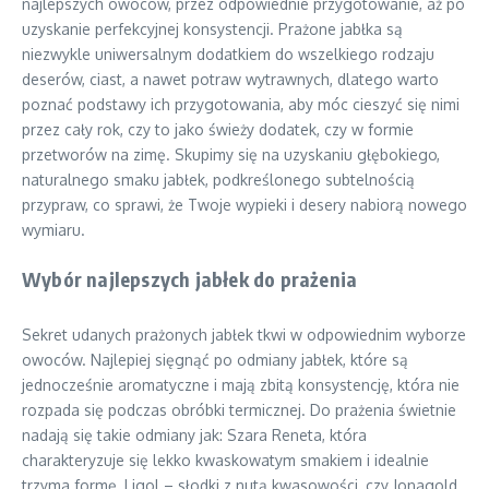
najlepszych owoców, przez odpowiednie przygotowanie, aż po
uzyskanie perfekcyjnej konsystencji. Prażone jabłka są
niezwykle uniwersalnym dodatkiem do wszelkiego rodzaju
deserów, ciast, a nawet potraw wytrawnych, dlatego warto
poznać podstawy ich przygotowania, aby móc cieszyć się nimi
przez cały rok, czy to jako świeży dodatek, czy w formie
przetworów na zimę. Skupimy się na uzyskaniu głębokiego,
naturalnego smaku jabłek, podkreślonego subtelnością
przypraw, co sprawi, że Twoje wypieki i desery nabiorą nowego
wymiaru.
Wybór najlepszych jabłek do prażenia
Sekret udanych prażonych jabłek tkwi w odpowiednim wyborze
owoców. Najlepiej sięgnąć po odmiany jabłek, które są
jednocześnie aromatyczne i mają zbitą konsystencję, która nie
rozpada się podczas obróbki termicznej. Do prażenia świetnie
nadają się takie odmiany jak: Szara Reneta, która
charakteryzuje się lekko kwaskowatym smakiem i idealnie
trzyma formę, Ligol – słodki z nutą kwasowości, czy Jonagold