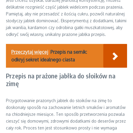
Jeśli chcesz uzyskać bardziej jednolitą konsystencję, możesz
delikatnie rozgnieść część jabłek widelcem podczas prażenia.
Pamiętaj, aby nie przesadzić z ilością cukru, pozwól naturalnej
słodyczy jabłek dominować. Eksperymentuj z dodatkami, takimi
jak wanilia, kardamon czy odrobina gałki muszkatołowej, aby
odkryć swój własny, unikalny prażone jabłka przepis.
Przeczytaj więcej
Przepis na sernik:
odkryj sekret idealnego ciasta
Przepis na prażone jabłka do słoików na
zimę
Przygotowanie prażonych jabłek do słoików na zimę to
doskonały sposób na zachowanie letnich smaków i aromatów
na chłodniejsze miesiące. Ten sposób przetworzenia pozwala
cieszyć się domowymi, zdrowymi dodatkami do deserów przez
cały rok. Proces ten jest stosunkowo prosty i nie wymaga