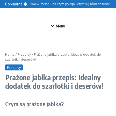
Przejdź do treści
Popularne
Szkoła fińska w Polsce – na czym polega i czym się różni od tradycyjnej
Menu
Home
/
Przepisy
/
Prażone jabłka przepis: Idealny dodatek do
szarlotki i deserów!
Przepisy
Prażone jabłka przepis: Idealny
dodatek do szarlotki i deserów!
Czym są prażone jabłka?