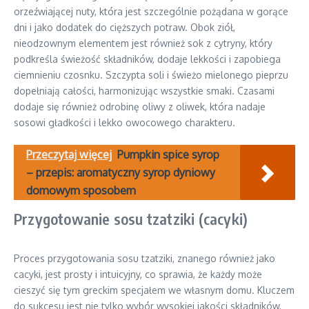
orzeźwiającej nuty, która jest szczególnie pożądana w gorące
dni i jako dodatek do cięższych potraw. Obok ziół,
nieodzownym elementem jest również sok z cytryny, który
podkreśla świeżość składników, dodaje lekkości i zapobiega
ciemnieniu czosnku. Szczypta soli i świeżo mielonego pieprzu
dopełniają całości, harmonizując wszystkie smaki. Czasami
dodaje się również odrobinę oliwy z oliwek, która nadaje
sosowi gładkości i lekko owocowego charakteru.
Przeczytaj więcej
Pumpkin spice syrop
– przepis: aromatyczny syrop dyniowy
domowym sposobem
Przygotowanie sosu tzatziki (cacyki)
Proces przygotowania sosu tzatziki, znanego również jako
cacyki, jest prosty i intuicyjny, co sprawia, że każdy może
cieszyć się tym greckim specjałem we własnym domu. Kluczem
do sukcesu jest nie tylko wybór wysokiej jakości składników,