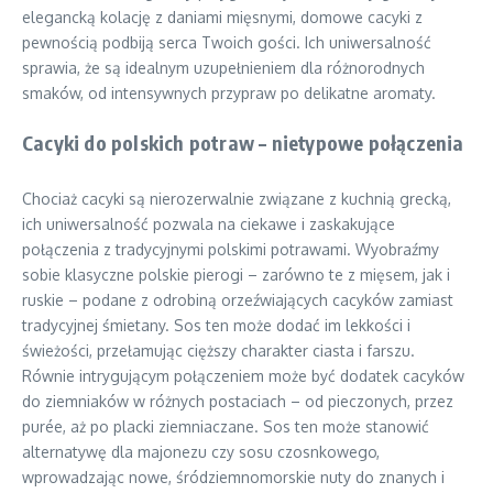
elegancką kolację z daniami mięsnymi, domowe cacyki z
pewnością podbiją serca Twoich gości. Ich uniwersalność
sprawia, że są idealnym uzupełnieniem dla różnorodnych
smaków, od intensywnych przypraw po delikatne aromaty.
Cacyki do polskich potraw – nietypowe połączenia
Chociaż cacyki są nierozerwalnie związane z kuchnią grecką,
ich uniwersalność pozwala na ciekawe i zaskakujące
połączenia z tradycyjnymi polskimi potrawami. Wyobraźmy
sobie klasyczne polskie pierogi – zarówno te z mięsem, jak i
ruskie – podane z odrobiną orzeźwiających cacyków zamiast
tradycyjnej śmietany. Sos ten może dodać im lekkości i
świeżości, przełamując cięższy charakter ciasta i farszu.
Równie intrygującym połączeniem może być dodatek cacyków
do ziemniaków w różnych postaciach – od pieczonych, przez
purée, aż po placki ziemniaczane. Sos ten może stanowić
alternatywę dla majonezu czy sosu czosnkowego,
wprowadzając nowe, śródziemnomorskie nuty do znanych i