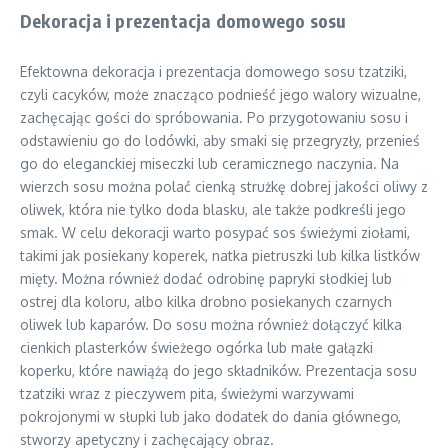
Dekoracja i prezentacja domowego sosu
Efektowna dekoracja i prezentacja domowego sosu tzatziki,
czyli cacyków, może znacząco podnieść jego walory wizualne,
zachęcając gości do spróbowania. Po przygotowaniu sosu i
odstawieniu go do lodówki, aby smaki się przegryzły, przenieś
go do eleganckiej miseczki lub ceramicznego naczynia. Na
wierzch sosu można polać cienką strużkę dobrej jakości oliwy z
oliwek, która nie tylko doda blasku, ale także podkreśli jego
smak. W celu dekoracji warto posypać sos świeżymi ziołami,
takimi jak posiekany koperek, natka pietruszki lub kilka listków
mięty. Można również dodać odrobinę papryki słodkiej lub
ostrej dla koloru, albo kilka drobno posiekanych czarnych
oliwek lub kaparów. Do sosu można również dołączyć kilka
cienkich plasterków świeżego ogórka lub małe gałązki
koperku, które nawiążą do jego składników. Prezentacja sosu
tzatziki wraz z pieczywem pita, świeżymi warzywami
pokrojonymi w słupki lub jako dodatek do dania głównego,
stworzy apetyczny i zachęcający obraz.