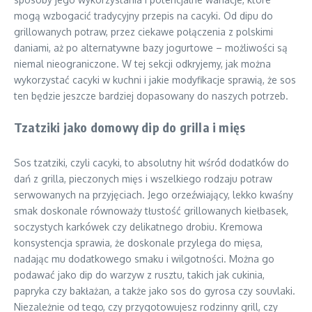
mogą wzbogacić tradycyjny przepis na cacyki. Od dipu do
grillowanych potraw, przez ciekawe połączenia z polskimi
daniami, aż po alternatywne bazy jogurtowe – możliwości są
niemal nieograniczone. W tej sekcji odkryjemy, jak można
wykorzystać cacyki w kuchni i jakie modyfikacje sprawią, że sos
ten będzie jeszcze bardziej dopasowany do naszych potrzeb.
Tzatziki jako domowy dip do grilla i mięs
Sos tzatziki, czyli cacyki, to absolutny hit wśród dodatków do
dań z grilla, pieczonych mięs i wszelkiego rodzaju potraw
serwowanych na przyjęciach. Jego orzeźwiający, lekko kwaśny
smak doskonale równoważy tłustość grillowanych kiełbasek,
soczystych karkówek czy delikatnego drobiu. Kremowa
konsystencja sprawia, że doskonale przylega do mięsa,
nadając mu dodatkowego smaku i wilgotności. Można go
podawać jako dip do warzyw z rusztu, takich jak cukinia,
papryka czy bakłażan, a także jako sos do gyrosa czy souvlaki.
Niezależnie od tego, czy przygotowujesz rodzinny grill, czy