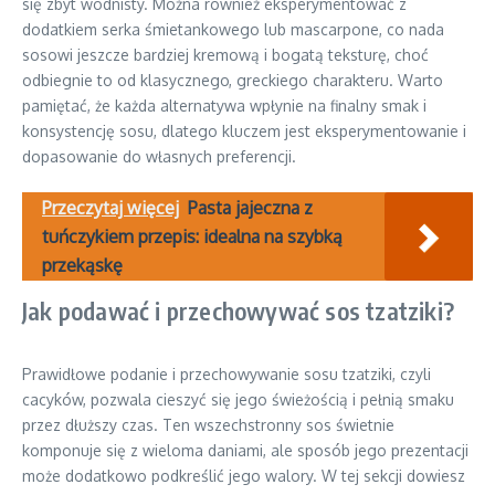
się zbyt wodnisty. Można również eksperymentować z
dodatkiem serka śmietankowego lub mascarpone, co nada
sosowi jeszcze bardziej kremową i bogatą teksturę, choć
odbiegnie to od klasycznego, greckiego charakteru. Warto
pamiętać, że każda alternatywa wpłynie na finalny smak i
konsystencję sosu, dlatego kluczem jest eksperymentowanie i
dopasowanie do własnych preferencji.
Przeczytaj więcej
Pasta jajeczna z
tuńczykiem przepis: idealna na szybką
przekąskę
Jak podawać i przechowywać sos tzatziki?
Prawidłowe podanie i przechowywanie sosu tzatziki, czyli
cacyków, pozwala cieszyć się jego świeżością i pełnią smaku
przez dłuższy czas. Ten wszechstronny sos świetnie
komponuje się z wieloma daniami, ale sposób jego prezentacji
może dodatkowo podkreślić jego walory. W tej sekcji dowiesz