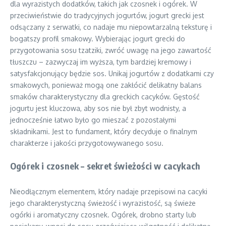
dla wyrazistych dodatków, takich jak czosnek i ogórek. W
przeciwieństwie do tradycyjnych jogurtów, jogurt grecki jest
odsączany z serwatki, co nadaje mu niepowtarzalną teksturę i
bogatszy profil smakowy. Wybierając jogurt grecki do
przygotowania sosu tzatziki, zwróć uwagę na jego zawartość
tłuszczu – zazwyczaj im wyższa, tym bardziej kremowy i
satysfakcjonujący będzie sos. Unikaj jogurtów z dodatkami czy
smakowych, ponieważ mogą one zakłócić delikatny balans
smaków charakterystyczny dla greckich cacyków. Gęstość
jogurtu jest kluczowa, aby sos nie był zbyt wodnisty, a
jednocześnie łatwo było go mieszać z pozostałymi
składnikami. Jest to fundament, który decyduje o finalnym
charakterze i jakości przygotowywanego sosu.
Ogórek i czosnek – sekret świeżości w cacykach
Nieodłącznym elementem, który nadaje przepisowi na cacyki
jego charakterystyczną świeżość i wyrazistość, są świeże
ogórki i aromatyczny czosnek. Ogórek, drobno starty lub