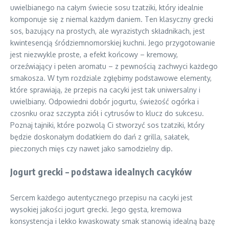
uwielbianego na całym świecie sosu tzatziki, który idealnie
komponuje się z niemal każdym daniem. Ten klasyczny grecki
sos, bazujący na prostych, ale wyrazistych składnikach, jest
kwintesencją śródziemnomorskiej kuchni. Jego przygotowanie
jest niezwykle proste, a efekt końcowy – kremowy,
orzeźwiający i pełen aromatu – z pewnością zachwyci każdego
smakosza. W tym rozdziale zgłębimy podstawowe elementy,
które sprawiają, że przepis na cacyki jest tak uniwersalny i
uwielbiany. Odpowiedni dobór jogurtu, świeżość ogórka i
czosnku oraz szczypta ziół i cytrusów to klucz do sukcesu.
Poznaj tajniki, które pozwolą Ci stworzyć sos tzatziki, który
będzie doskonałym dodatkiem do dań z grilla, sałatek,
pieczonych mięs czy nawet jako samodzielny dip.
Jogurt grecki – podstawa idealnych cacyków
Sercem każdego autentycznego przepisu na cacyki jest
wysokiej jakości jogurt grecki. Jego gęsta, kremowa
konsystencja i lekko kwaskowaty smak stanowią idealną bazę