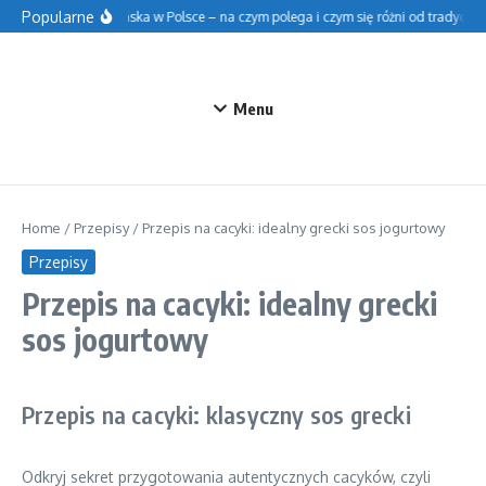
Przejdź do treści
Popularne
Szkoła fińska w Polsce – na czym polega i czym się różni od tradycyjnej
Menu
Home
/
Przepisy
/
Przepis na cacyki: idealny grecki sos jogurtowy
Przepisy
Przepis na cacyki: idealny grecki
sos jogurtowy
Przepis na cacyki: klasyczny sos grecki
Odkryj sekret przygotowania autentycznych cacyków, czyli