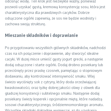
odcisnąć wodę. Ten krok jest niezwykle ważny, ponieważ
pozwoli uzyskać gęstą, kremową konsystencję sosu, która jest
charakterystyczna dla prawdziwych cacyków. Dobrze
odsączone ogórki zapewnią, że sos nie będzie wodnisty i
zachowa swoją strukturę.
Mieszanie składników i doprawianie
Po przygotowaniu wszystkich głównych składników, nadchodzi
czas na ich połączenie i doprawienie, aby stworzyć idealne
cacyki. W dużej misce umieść gęsty jogurt grecki, a następnie
dodaj odsączone i starte ogórki. Dodaj drobno posiekany lub
przeciśnięty przez praskę czosnek, pamiętając o stopniowym
dodawaniu, aby kontrolować intensywność smaku. Wlej
świeżo wyciśnięty sok z cytryny, który doda orzeźwiającej
kwaskowatości, oraz łyżkę dobrej jakości oliwy z oliwek dla
gładszej konsystencji i subtelnego smaku. Następnie dodaj
posiekany świeży koperek i opcjonalnie miętę, które nadadzą
sosowi charakterystycznego, śródziemnomorskiego aromatu.
Wszystkie składniki dokładnie wymieszaj, aż do uzyskania