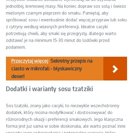
jednolitej, kremowej masy. Na koniec dopraw sos solą i świeżo
mielonym czarnym pieprzem do smaku. Pamiętaj, aby
spróbować sosu i ewentualnie dodać więcej przypraw lub soku
z cytryny według własnych preferencji. Idealne cacyki
potrzebują chwili, aby smaki się przegryzły, dlatego warto
odstawić je na minimum 15-30 minut do lodówki przed
podaniem.
Przeczytaj więcej
Sekretny przepis na
ciasto w mikrofali - błyskawiczny
deser!
Dodatki i warianty sosu tzatziki
Sos tzatziki, znany jako cacyki, to niezwykle wszechstronny
dodatek, który można modyfikować i dostosowywać do
różnorodnych okazji i preferencji smakowych. Jego klasyczna
forma jest już sama w sobie doskonała, ale warto poznać inne
sposoby jego wykorzystania i potencjalne wariacje, które