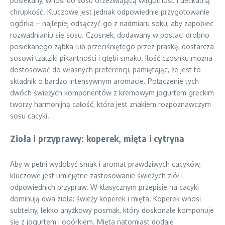
posiekany, wnosi do sosu orzeźwiającą wilgotność i delikatną
chrupkość. Kluczowe jest jednak odpowiednie przygotowanie
ogórka – najlepiej odsączyć go z nadmiaru soku, aby zapobiec
rozwadnianiu się sosu. Czosnek, dodawany w postaci drobno
posiekanego ząbka lub przeciśniętego przez praskę, dostarcza
sosowi tzatziki pikantności i głębi smaku. Ilość czosnku można
dostosować do własnych preferencji, pamiętając, że jest to
składnik o bardzo intensywnym aromacie. Połączenie tych
dwóch świeżych komponentów z kremowym jogurtem greckim
tworzy harmonijną całość, która jest znakiem rozpoznawczym
sosu cacyki.
Zioła i przyprawy: koperek, mięta i cytryna
Aby w pełni wydobyć smak i aromat prawdziwych cacyków,
kluczowe jest umiejętne zastosowanie świeżych ziół i
odpowiednich przypraw. W klasycznym przepisie na cacyki
dominują dwa zioła: świeży koperek i mięta. Koperek wnosi
subtelny, lekko anyżkowy posmak, który doskonale komponuje
się z jogurtem i ogórkiem. Mięta natomiast dodaje