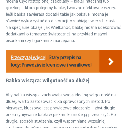
można użyć roztopionej czekolady – białej, mlecznej lub
gorzkiej – którą polejemy babkę, tworząc efektowne wzory.
Jeśli babka zawierała dodatki takie jak bakalie, można je
również wykorzystać do dekoracji, ozdabiając wierzch ciasta.
Na specjalne okazje, jak Wielkanoc, babkę można udekorować
dodatkami o tematyce świątecznej, na przykład małymi
pisankami czy figurkami z marcepanu.
Przeczytaj więcej
Stary przepis na
lody: Prawdziwie kremowe i waniliowe!
Babka wisząca: wilgotność na dłużej
Aby babka wisząca zachowała swoją idealną wilgotność na
dłużej, warto zastosować kilka sprawdzonych metod. Po
pierwsze, kluczowe jest prawidłowe pieczenie – zbyt długie
przetrzymywanie babki w piekarniku może ją przesuszyć. Po
drugie, sposób studzenia, czyli wspomniane wcześniej
studzenie do góry dnem, pomaga utrzymać wilgoć w cieście.