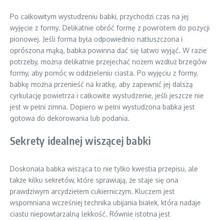
Po całkowitym wystudzeniu babki, przychodzi czas na jej
wyjęcie z formy. Delikatnie obróć formę z powrotem do pozycji
pionowej. Jeśli forma była odpowiednio natłuszczona i
oprószona mąką, babka powinna dać się łatwo wyjąć. W razie
potrzeby, można delikatnie przejechać nożem wzdłuż brzegów
formy, aby pomóc w oddzieleniu ciasta. Po wyjęciu z formy,
babkę można przenieść na kratkę, aby zapewnić jej dalszą
cyrkulację powietrza i całkowite wystudzenie, jeśli jeszcze nie
jest w pełni zimna. Dopiero w pełni wystudzona babka jest
gotowa do dekorowania lub podania.
Sekrety idealnej wiszącej babki
Doskonała babka wisząca to nie tylko kwestia przepisu, ale
także kilku sekretów, które sprawiają, że staje się ona
prawdziwym arcydziełem cukierniczym. Kluczem jest
wspomniana wcześniej technika ubijania białek, która nadaje
ciastu niepowtarzalną lekkość. Równie istotna jest