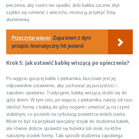
pieczenia, aby ciasto nie opadło. Jeśli babka zacznie zbyt
szybko się rumienić z wierzchu, można ją przykryć folią
aluminiową.
Przeczytaj więcej
Zupa krem z dyni
przepis: Aromatyczny hit jesieni!
Krok 5: jak ustawić babkę wiszącą po upieczeniu?
Po wyjęciu gorącej babki z piekarnika, kluczowe jest jej
odpowiednie ustawienie, aby zachować jej puszystość i
zapobiec opadaniu. Tradycyjnie, babkę wiszącą studzi się do
góry dnem. W tym celu, po wyjęciu z piekarnika, należy od razu
obrócić formę z babką do góry nogami i umieścić ją na czymś
stabilnym, co pozwoli na cyrkulację powietrza wokół ciasta.
Może to być na przykład specjalny stojak do studzenia babek,
ale równie dobrze sprawdzi się butelka lub słoik, na które
nałożymy środek formy. Taki sposób studzenia zapobiega