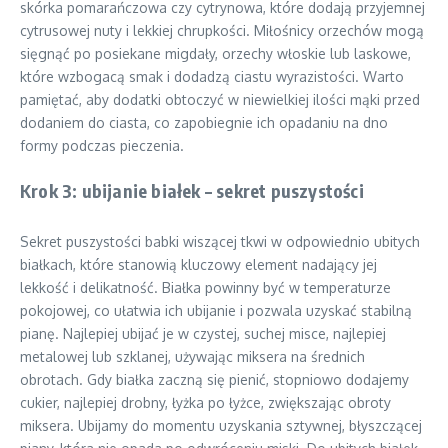
skórka pomarańczowa czy cytrynowa, które dodają przyjemnej
cytrusowej nuty i lekkiej chrupkości. Miłośnicy orzechów mogą
sięgnąć po posiekane migdały, orzechy włoskie lub laskowe,
które wzbogacą smak i dodadzą ciastu wyrazistości. Warto
pamiętać, aby dodatki obtoczyć w niewielkiej ilości mąki przed
dodaniem do ciasta, co zapobiegnie ich opadaniu na dno
formy podczas pieczenia.
Krok 3: ubijanie białek – sekret puszystości
Sekret puszystości babki wiszącej tkwi w odpowiednio ubitych
białkach, które stanowią kluczowy element nadający jej
lekkość i delikatność. Białka powinny być w temperaturze
pokojowej, co ułatwia ich ubijanie i pozwala uzyskać stabilną
pianę. Najlepiej ubijać je w czystej, suchej misce, najlepiej
metalowej lub szklanej, używając miksera na średnich
obrotach. Gdy białka zaczną się pienić, stopniowo dodajemy
cukier, najlepiej drobny, łyżka po łyżce, zwiększając obroty
miksera. Ubijamy do momentu uzyskania sztywnej, błyszczącej