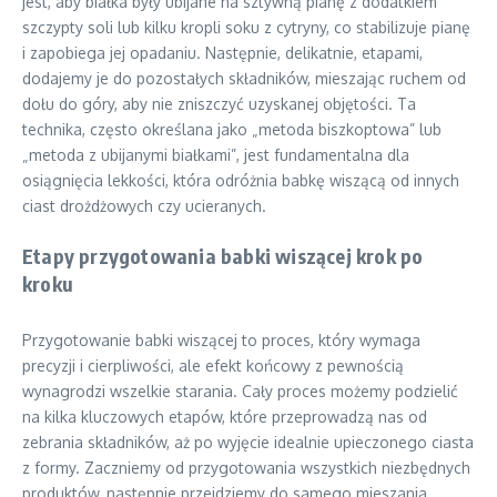
jest, aby białka były ubijane na sztywną pianę z dodatkiem
szczypty soli lub kilku kropli soku z cytryny, co stabilizuje pianę
i zapobiega jej opadaniu. Następnie, delikatnie, etapami,
dodajemy je do pozostałych składników, mieszając ruchem od
dołu do góry, aby nie zniszczyć uzyskanej objętości. Ta
technika, często określana jako „metoda biszkoptowa” lub
„metoda z ubijanymi białkami”, jest fundamentalna dla
osiągnięcia lekkości, która odróżnia babkę wiszącą od innych
ciast drożdżowych czy ucieranych.
Etapy przygotowania babki wiszącej krok po
kroku
Przygotowanie babki wiszącej to proces, który wymaga
precyzji i cierpliwości, ale efekt końcowy z pewnością
wynagrodzi wszelkie starania. Cały proces możemy podzielić
na kilka kluczowych etapów, które przeprowadzą nas od
zebrania składników, aż po wyjęcie idealnie upieczonego ciasta
z formy. Zaczniemy od przygotowania wszystkich niezbędnych
produktów, następnie przejdziemy do samego mieszania