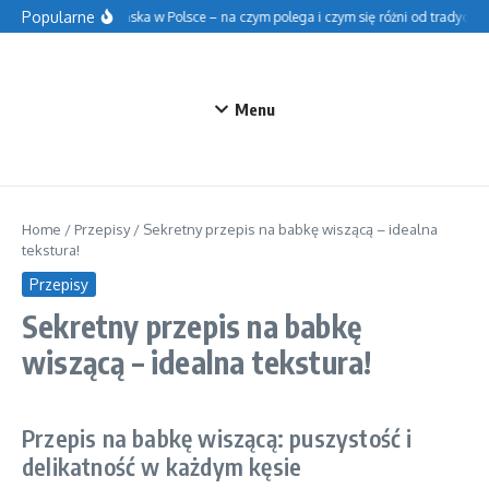
Przejdź do treści
Popularne
Szkoła fińska w Polsce – na czym polega i czym się różni od tradycyjnej
Menu
Home
/
Przepisy
/
Sekretny przepis na babkę wiszącą – idealna
tekstura!
Przepisy
Sekretny przepis na babkę
wiszącą – idealna tekstura!
Przepis na babkę wiszącą: puszystość i
delikatność w każdym kęsie