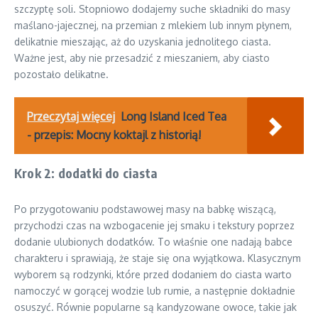
szczyptę soli. Stopniowo dodajemy suche składniki do masy
maślano-jajecznej, na przemian z mlekiem lub innym płynem,
delikatnie mieszając, aż do uzyskania jednolitego ciasta.
Ważne jest, aby nie przesadzić z mieszaniem, aby ciasto
pozostało delikatne.
Przeczytaj więcej
Long Island Iced Tea
- przepis: Mocny koktajl z historią!
Krok 2: dodatki do ciasta
Po przygotowaniu podstawowej masy na babkę wiszącą,
przychodzi czas na wzbogacenie jej smaku i tekstury poprzez
dodanie ulubionych dodatków. To właśnie one nadają babce
charakteru i sprawiają, że staje się ona wyjątkowa. Klasycznym
wyborem są rodzynki, które przed dodaniem do ciasta warto
namoczyć w gorącej wodzie lub rumie, a następnie dokładnie
osuszyć. Równie popularne są kandyzowane owoce, takie jak