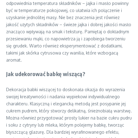
odpowiednia temperatura składników – jajka i masło powinny
być w temperaturze pokojowej, co ułatwia ich połączenie i
uzyskanie jednolitej masy. Nie bez znaczenia jest również
jakość użytych składników – świeże jajka i dobrej jakości masło
znacząco wpływają na smak i teksturę. Pamiętaj o dokładnym
przesiewaniu mąki, co napowietrza ją i zapobiega tworzeniu
się grudek. Warto również eksperymentować z dodatkami,
takimi jak skórka cytrusowa czy wanilia, które wzbogacą
aromat.
Jak udekorować babkę wiszącą?
Dekoracja babki wiszącej to doskonała okazja do wyrażenia
swojej kreatywności i nadania wypiekowi indywidualnego
charakteru. Klasyczną i elegancką metodą jest posypanie jej
cukrem pudrem, który stworzy delikatną, śnieżnobiałą warstwę.
Można również przygotować prosty lukier na bazie cukru pudru
i soku z cytryny lub mleka, którym polejemy babkę, tworząc
błyszczącą glazurę. Dla bardziej wyrafinowanego efektu,