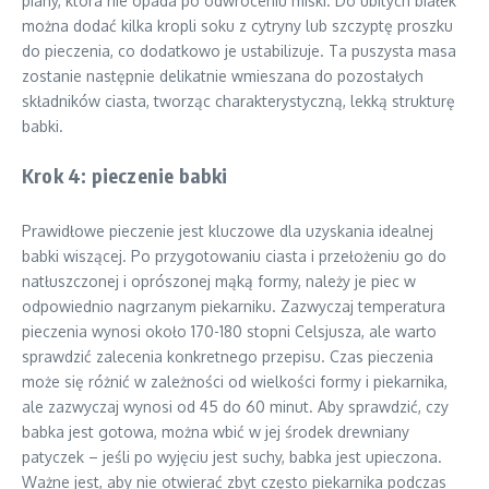
piany, która nie opada po odwróceniu miski. Do ubitych białek
można dodać kilka kropli soku z cytryny lub szczyptę proszku
do pieczenia, co dodatkowo je ustabilizuje. Ta puszysta masa
zostanie następnie delikatnie wmieszana do pozostałych
składników ciasta, tworząc charakterystyczną, lekką strukturę
babki.
Krok 4: pieczenie babki
Prawidłowe pieczenie jest kluczowe dla uzyskania idealnej
babki wiszącej. Po przygotowaniu ciasta i przełożeniu go do
natłuszczonej i oprószonej mąką formy, należy je piec w
odpowiednio nagrzanym piekarniku. Zazwyczaj temperatura
pieczenia wynosi około 170-180 stopni Celsjusza, ale warto
sprawdzić zalecenia konkretnego przepisu. Czas pieczenia
może się różnić w zależności od wielkości formy i piekarnika,
ale zazwyczaj wynosi od 45 do 60 minut. Aby sprawdzić, czy
babka jest gotowa, można wbić w jej środek drewniany
patyczek – jeśli po wyjęciu jest suchy, babka jest upieczona.
Ważne jest, aby nie otwierać zbyt często piekarnika podczas