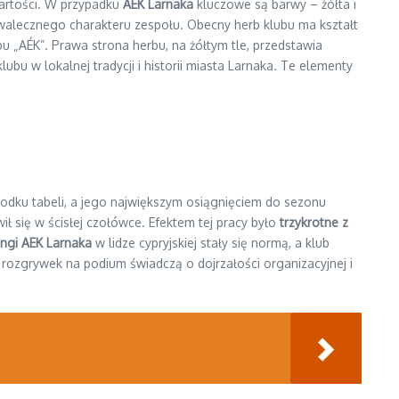
wartości. W przypadku
AEK Larnaka
kluczowe są barwy – żółta i
walecznego charakteru zespołu. Obecny herb klubu ma kształt
u „AÉK”. Prawa strona herbu, na żółtym tle, przedstawia
bu w lokalnej tradycji i historii miasta Larnaka. Te elementy
środku tabeli, a jego największym osiągnięciem do sezonu
ił się w ścisłej czołówce. Efektem tej pracy było
trzykrotne z
ingi AEK Larnaka
w lidze cypryjskiej stały się normą, a klub
rozgrywek na podium świadczą o dojrzałości organizacyjnej i