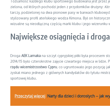
Tożsamość każdego klubu sportowego budowana jest przez jego
zielona, od których pochodzi jeden z przydomków drużyny:
Kit
tarczy, podzielonej na dwa pionowe pasy w barwach klubowych. 
stylizowany profil ateńskiego wodza Kimona. Był on historyczną
wizualne są nieodłączną częścią marki klubu i jego wizerunku w 
Największe osiągnięcia i drog
Droga
AEK Larnaka
na szczyt cypryjskiej piłki była procesem 
2014/15 było czterokrotne zajęcie czwartego miejsca w lidze. P
rzędu wicemistrzostwo Cypru
, co ugruntowało jego pozycję jak
zyskał miano jednego z głównych kandydatów do tytułu mistrz
sportowej klubu.
Przeczytaj więcej
Narty dla dzieci i dorosłych – jak 