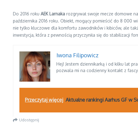
Do 2016 roku
AEK Larnaka
rozgrywał swoje mecze domowe na s
października 2016 roku. Obiekt, mogący pomieścić do 8 000 wi
nie tylko kluczowe dla komfortu zawodników i kibiców, ale tak
inwestycja, która z pewnością przyczyniła się do stabilizacji f
Iwona Filipowicz
Hej! Jestem dziennikarką i od kilku lat 
pozwala mi na codzienny kontakt z fasc
Przeczytaj więcej
Aktualne rankingi Aarhus GF w Su
Udostępnij