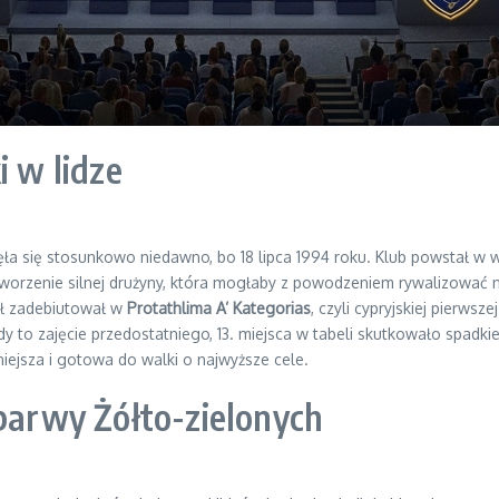
i w lidze
ła się stosunkowo niedawno, bo 18 lipca 1994 roku. Klub powstał w w
tworzenie silnej drużyny, która mogłaby z powodzeniem rywalizować
ół zadebiutował w
Protathlima A’ Kategorias
, czyli cypryjskiej pierwsz
y to zajęcie przedostatniego, 13. miejsca w tabeli skutkowało spadkiem
niejsza i gotowa do walki o najwyższe cele.
 barwy Żółto-zielonych