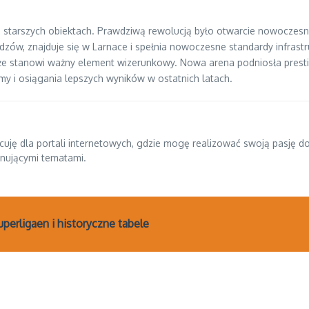
tarszych obiektach. Prawdziwą rewolucją było otwarcie nowoczes
dzów, znajduje się w Larnace i spełnia nowoczesne standardy infras
że stanowi ważny element wizerunkowy. Nowa arena podniosła prestiż k
ormy i osiągania lepszych wyników w ostatnich latach.
pracuję dla portali internetowych, gdzie mogę realizować swoją pasję 
ynującymi tematami.
perligaen i historyczne tabele