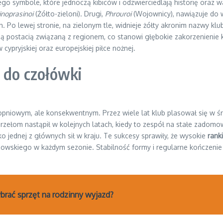
 symbole, które jednoczą kibiców i odzwierciedlają historię oraz 
rinoprasinoi
(Żółto-zieloni). Drugi,
Phrouroi
(Wojownicy), nawiązuje do 
Po lewej stronie, na zielonym tle, widnieje żółty akronim nazwy klub
 postacią związaną z regionem, co stanowi głębokie zakorzenienie klu
cypryjskiej oraz europejskiej piłce nożnej.
a do czołówki
stopniowym, ale konsekwentnym. Przez wiele lat klub plasował się w 
rzełom nastąpił w kolejnych latach, kiedy to zespół na stałe zadomow
o jednej z głównych sił w kraju. Te sukcesy sprawiły, że wysokie
rank
owskiego w każdym sezonie. Stabilność formy i regularne kończenie 
wybrać sprzęt na rodzinny wyjazd?