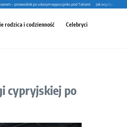
 – przewodnik po udanym wypoczynku pod Tatrami
Jak współpraca z projekta
ie rodzica i codzienność
Celebryci
i cypryjskiej po