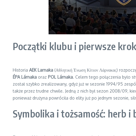
Początki klubu i pierwsze krok
Historia
AEK Larnaka
(Αθλητική Ένωση Κίτιον Λάρνακας) rozpoczę
ÉPA Lárnaka
oraz
POL Lárnaka
. Celem tego połączenia było s
został szybko zrealizowany, gdyż już w sezonie 1994/95 zesp
także przez trudne chwile. Jedną z nich był sezon 2008/09, kied
ponieważ drużyna powróciła do elity już po jednym sezonie, sil
Symbolika i tożsamość: herb i