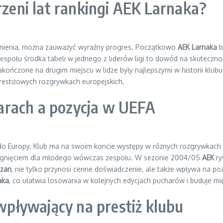
rzeni lat rankingi AEK Larnaka?
istnienia, można zauważyć wyraźny progres. Początkowo
AEK Larnaka
b
połu środka tabeli w jednego z liderów ligi to dowód na skutecznoś
kończone na drugim miejscu w lidze były najlepszymi w historii klubu
prestiżowych rozgrywkach europejskich.
arach a pozycja w UEFA
do Europy. Klub ma na swoim koncie występy w różnych rozgrywkach 
iągnięciem dla młodego wówczas zespołu. W sezonie 2004/05
AEK
ry
izan
, nie tylko przynosi cenne doświadczenie, ale także wpływa na po
aka
, co ułatwia losowania w kolejnych edycjach pucharów i buduje mi
pływający na prestiż klubu