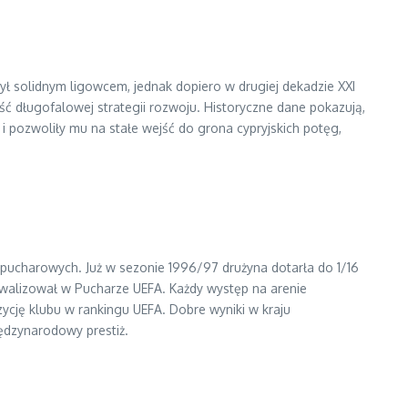
ył solidnym ligowcem, jednak dopiero w drugiej dekadzie XXI
ć długofalowej strategii rozwoju. Historyczne dane pokazują,
 i pozwoliły mu na stałe wejść do grona cypryjskich potęg,
pucharowych. Już w sezonie 1996/97 drużyna dotarła do 1/16
walizował w Pucharze UEFA. Każdy występ na arenie
zycję klubu w rankingu UEFA. Dobre wyniki w kraju
ędzynarodowy prestiż.