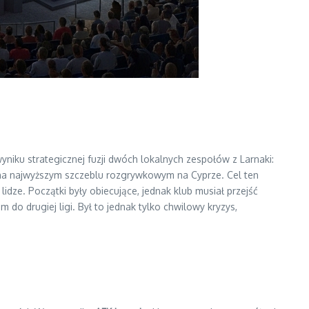
yniku strategicznej fuzji dwóch lokalnych zespołów z Larnaki:
 na najwyższym szczeblu rozgrywkowym na Cyprze. Cel ten
ej lidze. Początki były obiecujące, jednak klub musiał przejść
 do drugiej ligi. Był to jednak tylko chwilowy kryzys,