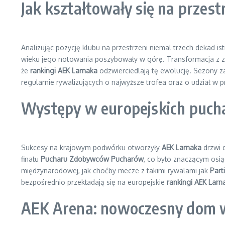
Jak kształtowały się na przest
Analizując pozycję klubu na przestrzeni niemal trzech dekad 
wieku jego notowania poszybowały w górę. Transformacja z zes
że
rankingi AEK Larnaka
odzwierciedlają tę ewolucję. Sezony za
regularnie rywalizujących o najwyższe trofea oraz o udział w 
Występy w europejskich puch
Sukcesy na krajowym podwórku otworzyły
AEK Larnaka
drzwi 
finału
Pucharu Zdobywców Pucharów
, co było znaczącym os
międzynarodowej, jak choćby mecze z takimi rywalami jak
Part
bezpośrednio przekładają się na europejskie
rankingi AEK Larn
AEK Arena: nowoczesny dom w