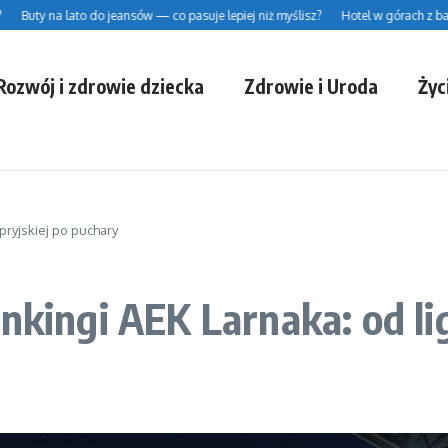
y na lato do jeansów — co pasuje lepiej niż myślisz?
Hotel w górach z basenem
Rozwój i zdrowie dziecka
Zdrowie i Uroda
Życ
pryjskiej po puchary
nkingi AEK Larnaka: od lig