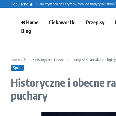
Przejdź do treści
Popularne
oła fińska w Polsce – na czym polega i czym się różni od tradycyjnej szkoły?
But
Home
Ciekawostki
Przepisy
Blog
Home
/
Sport
/
Historyczne i obecne rankingi AEK Larnaka: od ligi cy
Sport
Historyczne i obecne ra
puchary