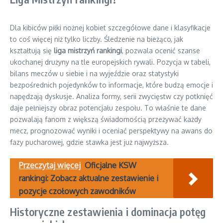
Dla kibiców piłki nożnej kobiet szczegółowe dane i klasyfikacje
to coś więcej niż tylko liczby. Śledzenie na bieżąco, jak
kształtują się
liga mistrzyń rankingi
, pozwala ocenić szanse
ukochanej drużyny na tle europejskich rywali. Pozycja w tabeli,
bilans meczów u siebie i na wyjeździe oraz statystyki
bezpośrednich pojedynków to informacje, które budzą emocje i
napędzają dyskusje. Analiza formy, serii zwycięstw czy potknięć
daje pełniejszy obraz potencjału zespołu. To właśnie te dane
pozwalają fanom z większą świadomością przeżywać każdy
mecz, prognozować wyniki i oceniać perspektywy na awans do
fazy pucharowej, gdzie stawka jest już najwyższa.
Przeczytaj więcej
Oficjalne KSW
rankingi: Zobacz aktualne zestawienie i
pozycje czołowych zawodników
Historyczne zestawienia i dominacja potęg