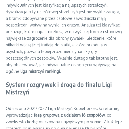
indywidualnych jest klasyfikacja najlepszych strzelczyń.
Rywalizacja o tytuł królowej strzelczyń jest niezwykle zacięta,
a bramki zdobywane przez czołowe zawodniczki mają
bezpośredni wpływ na wyniki ich drużyn. Analiza tej klasyfikacji
pokazuje, które napastniczki są w najwyższej formie i stanowią
największe zagrożenie dla obrony rywalek. Śledzenie, które
piłkarki najczęściej trafiają do siatki, a które przodują w
asystach, pozwala lepiej zrozumieć dynamikę gry
poszczególnych zespołów. Właśnie dlatego tak istotne jest,
aby obserwować, jak indywidualne osiągnięcia wpływają na
ogólne
liga mistrzyń rankingi
.
System rozgrywek i droga do finału Ligi
Mistrzyń
Od sezonu 2021/2022 Liga Mistrzyń Kobiet przeszła reformę,
wprowadzając
fazę grupową z udziałem 16 zespołów
, co
zwiększyło liczbę meczów na najwyższym poziomie. Z każdej z
czterech grup awansują po dwa najlepsze kluby, które