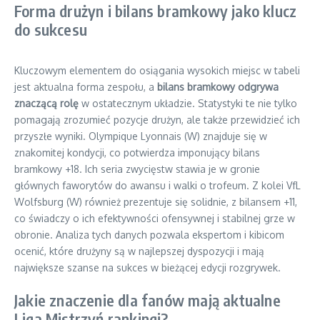
Forma drużyn i bilans bramkowy jako klucz
do sukcesu
Kluczowym elementem do osiągania wysokich miejsc w tabeli
jest aktualna forma zespołu, a
bilans bramkowy odgrywa
znaczącą rolę
w ostatecznym układzie. Statystyki te nie tylko
pomagają zrozumieć pozycje drużyn, ale także przewidzieć ich
przyszłe wyniki. Olympique Lyonnais (W) znajduje się w
znakomitej kondycji, co potwierdza imponujący bilans
bramkowy +18. Ich seria zwycięstw stawia je w gronie
głównych faworytów do awansu i walki o trofeum. Z kolei VfL
Wolfsburg (W) również prezentuje się solidnie, z bilansem +11,
co świadczy o ich efektywności ofensywnej i stabilnej grze w
obronie. Analiza tych danych pozwala ekspertom i kibicom
ocenić, które drużyny są w najlepszej dyspozycji i mają
największe szanse na sukces w bieżącej edycji rozgrywek.
Jakie znaczenie dla fanów mają aktualne
Liga Mistrzyń rankingi?