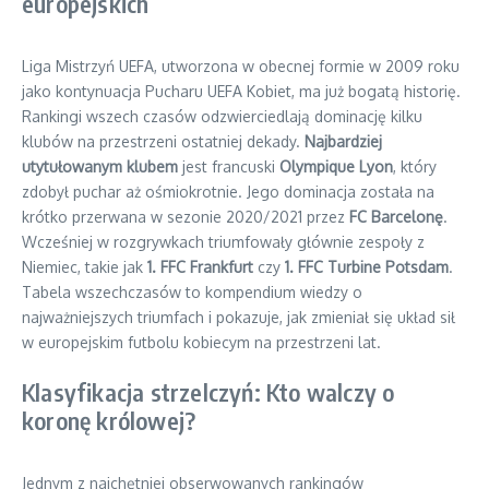
europejskich
Liga Mistrzyń UEFA, utworzona w obecnej formie w 2009 roku
jako kontynuacja Pucharu UEFA Kobiet, ma już bogatą historię.
Rankingi wszech czasów odzwierciedlają dominację kilku
klubów na przestrzeni ostatniej dekady.
Najbardziej
utytułowanym klubem
jest francuski
Olympique Lyon
, który
zdobył puchar aż ośmiokrotnie. Jego dominacja została na
krótko przerwana w sezonie 2020/2021 przez
FC Barcelonę
.
Wcześniej w rozgrywkach triumfowały głównie zespoły z
Niemiec, takie jak
1. FFC Frankfurt
czy
1. FFC Turbine Potsdam
.
Tabela wszechczasów to kompendium wiedzy o
najważniejszych triumfach i pokazuje, jak zmieniał się układ sił
w europejskim futbolu kobiecym na przestrzeni lat.
Klasyfikacja strzelczyń: Kto walczy o
koronę królowej?
Jednym z najchętniej obserwowanych rankingów