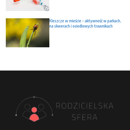
Kleszcze w mieście – aktywność w parkach,
na skwerach i osiedlowych trawnikach