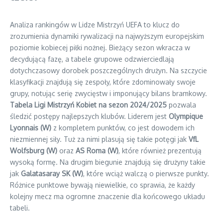
Analiza rankingów w Lidze Mistrzyń UEFA to klucz do
zrozumienia dynamiki rywalizacji na najwyższym europejskim
poziomie kobiecej piłki nożnej. Bieżący sezon wkracza w
decydującą fazę, a tabele grupowe odzwierciedlają
dotychczasowy dorobek poszczególnych drużyn. Na szczycie
klasyfikacji znajdują się zespoły, które zdominowały swoje
grupy, notując serię zwycięstw i imponujący bilans bramkowy.
Tabela Ligi Mistrzyń Kobiet na sezon 2024/2025
pozwala
śledzić postępy najlepszych klubów. Liderem jest
Olympique
Lyonnais (W)
z kompletem punktów, co jest dowodem ich
niezmiennej siły. Tuż za nimi plasują się takie potęgi jak
VfL
Wolfsburg (W)
oraz
AS Roma (W)
, które również prezentują
wysoką formę. Na drugim biegunie znajdują się drużyny takie
jak
Galatasaray SK (W)
, które wciąż walczą o pierwsze punkty.
Różnice punktowe bywają niewielkie, co sprawia, że każdy
kolejny mecz ma ogromne znaczenie dla końcowego układu
tabeli.