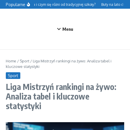
Przejdź do treści
Popularne
sce – na czym polega i czym się różni od tradycyjnej szkoły?
Buty na lato do jea
Menu
Home
/
Sport
/
Liga Mistrzyń rankingi na żywo: Analiza tabel i
kluczowe statystyki
Sport
Liga Mistrzyń rankingi na żywo:
Analiza tabel i kluczowe
statystyki