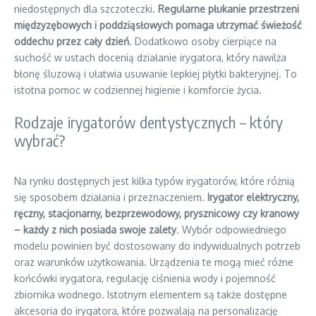
niedostępnych dla szczoteczki.
Regularne płukanie przestrzeni
międzyzębowych i poddziąsłowych pomaga utrzymać świeżość
oddechu przez cały dzień
. Dodatkowo osoby cierpiące na
suchość w ustach docenią działanie irygatora, który nawilża
błonę śluzową i ułatwia usuwanie lepkiej płytki bakteryjnej. To
istotna pomoc w codziennej higienie i komforcie życia.
Rodzaje irygatorów dentystycznych – który
wybrać?
Na rynku dostępnych jest kilka typów irygatorów, które różnią
się sposobem działania i przeznaczeniem.
Irygator elektryczny,
ręczny, stacjonarny, bezprzewodowy, prysznicowy czy kranowy
– każdy z nich posiada swoje zalety
. Wybór odpowiedniego
modelu powinien być dostosowany do indywidualnych potrzeb
oraz warunków użytkowania. Urządzenia te mogą mieć różne
końcówki irygatora, regulację ciśnienia wody i pojemność
zbiornika wodnego. Istotnym elementem są także dostępne
akcesoria do irygatora, które pozwalają na personalizację