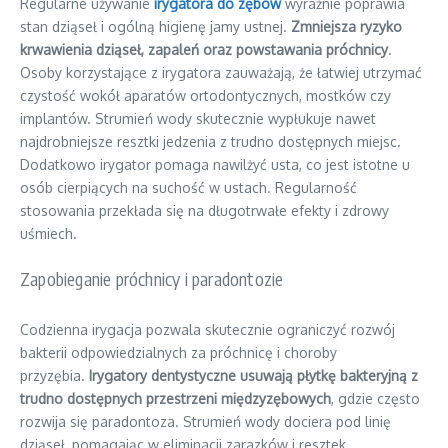
Regularne używanie
irygatora do zębów
wyraźnie poprawia
stan dziąseł i ogólną higienę jamy ustnej.
Zmniejsza ryzyko
krwawienia dziąseł, zapaleń oraz powstawania próchnicy
.
Osoby korzystające z irygatora zauważają, że łatwiej utrzymać
czystość wokół aparatów ortodontycznych, mostków czy
implantów. Strumień wody skutecznie wypłukuje nawet
najdrobniejsze resztki jedzenia z trudno dostępnych miejsc.
Dodatkowo irygator pomaga nawilżyć usta, co jest istotne u
osób cierpiących na suchość w ustach. Regularność
stosowania przekłada się na długotrwałe efekty i zdrowy
uśmiech.
Zapobieganie próchnicy i paradontozie
Codzienna irygacja pozwala skutecznie ograniczyć rozwój
bakterii odpowiedzialnych za próchnicę i choroby
przyzębia.
Irygatory dentystyczne usuwają płytkę bakteryjną z
trudno dostępnych przestrzeni międzyzębowych
, gdzie często
rozwija się paradontoza. Strumień wody dociera pod linię
dziąseł, pomagając w eliminacji zarazków i resztek