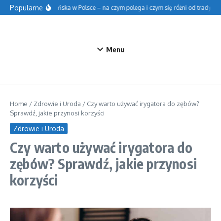
Przejdź do treści
Popularne
Szkoła fińska w Polsce – na czym polega i czym się różni od tradycyjne
Menu
Home
/
Zdrowie i Uroda
/
Czy warto używać irygatora do zębów?
Sprawdź, jakie przynosi korzyści
Zdrowie i Uroda
Czy warto używać irygatora do
zębów? Sprawdź, jakie przynosi
korzyści