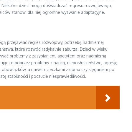
ne. Niektóre dzieci mogą doświadczać regresu rozwojowego,
dziców stanowi dla niej ogromne wyzwanie adaptacyjne.
 mogą przejawiać regres rozwojowy, potrzebę nadmiernej
zeństwa, które rozwód radykalnie zaburza. Dzieci w wieku
wać problemy z zasypianiem, apetytem oraz nadmierną
jąc to poprzez problemy z nauką, nieposłuszeństwo, agresję
niem obowiązków, a nawet ucieczkami z domu czy sięganiem po
atę stabilności i poczucie niesprawiedliwości.