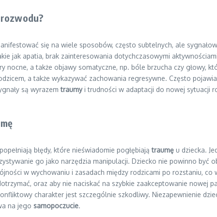
m rozwodu?
festować się na wiele sposobów, często subtelnych, ale sygnałowyc
takie jak apatia, brak zainteresowania dotychczasowymi aktywnościam
ry nocne, a także objawy somatyczne, np. bóle brzucha czy głowy, 
odzicem, a także wykazywać zachowania regresywne. Często pojawia s
sygnały są wyrazem
traumy
i trudności w adaptacji do nowej sytuacji
umę
popełniają błędy, które nieświadomie pogłębiają
traumę
u dziecka. Je
rzystywanie go jako narzędzia manipulacji. Dziecko nie powinno być 
pójności w wychowaniu i zasadach między rodzicami po rozstaniu, co
dotrzymać, oraz aby nie naciskać na szybkie zaakceptowanie nowej par
konfliktowy charakter jest szczególnie szkodliwy. Niezapewnienie dzie
ywa na jego
samopoczucie
.