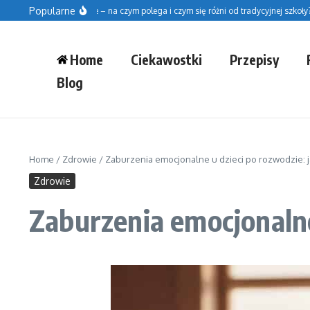
Przejdź do treści
Popularne
zkoła fińska w Polsce – na czym polega i czym się różni od tradycyjnej szkoły?
Home
Ciekawostki
Przepisy
Blog
Home
/
Zdrowie
/
Zaburzenia emocjonalne u dzieci po rozwodzie: 
Zdrowie
Zaburzenia emocjonalne