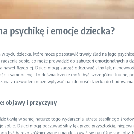
a psychikę i emocje dziecka?
w życiu dziecka, które może pozostawić trwały ślad na jego psychice
ci radzenia sobie, co może prowadzić do
zaburzeń emocjonalnych u dz
a nawet fizycznej. Dzieci mogą zacząć odczuwać silny lęk, niepewność 
ści i samoocenę. To doświadczenie może być szczególnie trudne, pon
zana z rozwodem może wpływać na zdolność dziecka do budowania zdr
e: objawy i przyczyny
zie
tkwią w samej naturze tego wydarzenia: utrata stabilnego środow
uje sobie. Dzieci mogą odczuwać silny lęk przed przyszłością, niepewn
ogą być bardzo zróżnicowane i manifestować się na różne sposoby. N