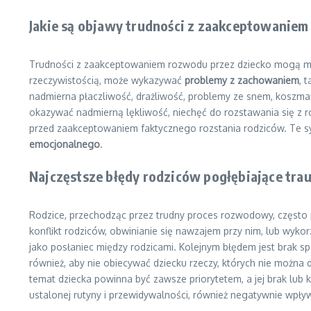
Jakie są objawy trudności z zaakceptowanie
Trudności z zaakceptowaniem rozwodu przez dziecko mogą mani
rzeczywistością, może wykazywać
problemy z zachowaniem
, 
nadmierna płaczliwość, drażliwość, problemy ze snem, koszma
okazywać nadmierną lękliwość, niechęć do rozstawania się z r
przed zaakceptowaniem faktycznego rozstania rodziców. Te 
emocjonalnego
.
Najczęstsze błędy rodziców pogłębiające tra
Rodzice, przechodząc przez trudny proces rozwodowy, często 
konflikt rodziców, obwinianie się nawzajem przy nim, lub wyko
jako posłaniec między rodzicami. Kolejnym błędem jest brak s
również, aby nie obiecywać dziecku rzeczy, których nie można 
temat dziecka powinna być zawsze priorytetem, a jej brak lub 
ustalonej rutyny i przewidywalności, również negatywnie wpł