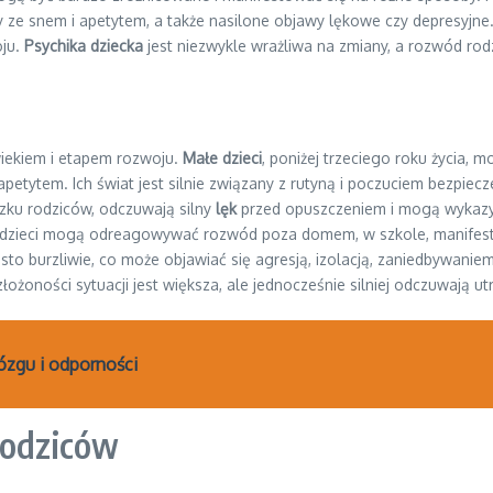
my ze snem i apetytem, a także nasilone objawy lękowe czy depresyj
oju.
Psychika dziecka
jest niezwykle wrażliwa na zmiany, a rozwód ro
wiekiem i etapem rozwoju.
Małe dzieci
, poniżej trzeciego roku życia,
apetytem. Ich świat jest silnie związany z rutyną i poczuciem bezpiec
ązku rodziców, odczuwają silny
lęk
przed opuszczeniem i mogą wykazy
t) dzieci mogą odreagowywać rozwód poza domem, w szkole, manifestu
zęsto burzliwie, co może objawiać się agresją, izolacją, zaniedbywa
ożoności sytuacji jest większa, ale jednocześnie silniej odczuwają utr
ózgu i odporności
rodziców