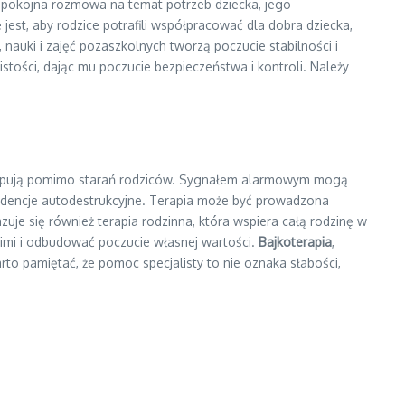
 spokojna rozmowa na temat potrzeb dziecka, jego
st, aby rodzice potrafili współpracować dla dobra dziecka,
 nauki i zajęć pozaszkolnych tworzą poczucie stabilności i
tości, dając mu poczucie bezpieczeństwa i kontroli. Należy
ustępują pomimo starań rodziców. Sygnałem alarmowym mogą
endencje autodestrukcyjne. Terapia może być prowadzona
je się również terapia rodzinna, która wspiera całą rodzinę w
nimi i odbudować poczucie własnej wartości.
Bajkoterapia
,
to pamiętać, że pomoc specjalisty to nie oznaka słabości,