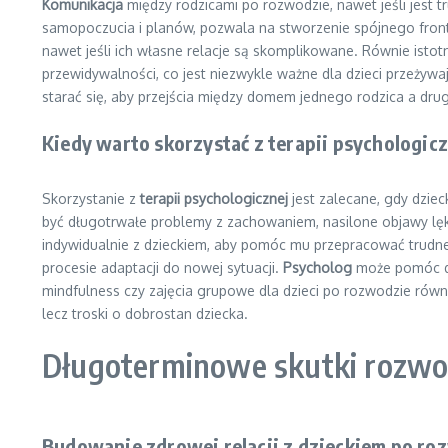
Komunikacja
między rodzicami po rozwodzie, nawet jeśli jest 
samopoczucia i planów, pozwala na stworzenie spójnego frontu
nawet jeśli ich własne relacje są skomplikowane. Równie istot
przewidywalności, co jest niezwykle ważne dla dzieci przeżyw
starać się, aby przejścia między domem jednego rodzica a drugi
Kiedy warto skorzystać z terapii psychologic
Skorzystanie z
terapii psychologicznej
jest zalecane, gdy dzie
być długotrwałe problemy z zachowaniem, nasilone objawy lęk
indywidualnie z dzieckiem, aby pomóc mu przepracować trudne 
procesie adaptacji do nowej sytuacji.
Psycholog
może pomóc dzi
mindfulness czy zajęcia grupowe dla dzieci po rozwodzie równ
lecz troski o dobrostan dziecka.
Długoterminowe skutki rozwod
Budowanie zdrowej relacji z dzieckiem po ro