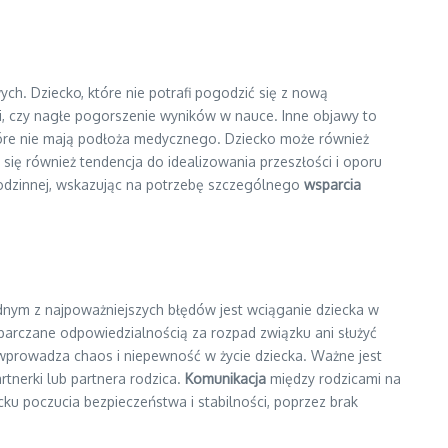
h. Dziecko, które nie potrafi pogodzić się z nową
i, czy nagłe pogorszenie wyników w nauce. Inne objawy to
które nie mają podłoża medycznego. Dziecko może również
ię również tendencja do idealizowania przeszłości i oporu
 rodzinnej, wskazując na potrzebę szczególnego
wsparcia
dnym z najpoważniejszych błędów jest wciąganie dziecka w
obarczane odpowiedzialnością za rozpad związku ani służyć
 wprowadza chaos i niepewność w życie dziecka. Ważne jest
tnerki lub partnera rodzica.
Komunikacja
między rodzicami na
cku poczucia bezpieczeństwa i stabilności, poprzez brak