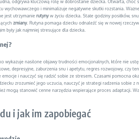
trudna, odgrywa kluczową rolę w dobrostanie dziecka. Otwarta, choć
 wychowawczego i minimalizuje negatywne skutki rozstania. Ważne je
ne jest utrzymanie
rutyny
w życiu dziecka. Stałe godziny posiłków, snu,
ających
zmiany
. Rutyna pomaga dziecku odnaleźć się w nowej rzeczywis
m były jak najmniej stresujące dla dziecka.
znej?
cko wykazuje nasilone objawy trudności emocjonalnych, które nie 
owe, depresyjne, zaburzenia snu i apetytu, regres rozwojowy, czy t
emocje i nauczyć się radzić sobie ze stresem. Czasami pomocna okazu
ecku zrozumieć jego uczucia, nauczyć je strategi radzenia sobie z 
ież mogą stanowić cenne narzędzia wspierające proces adaptacji. War
u i jak im zapobiegać
zwodzie