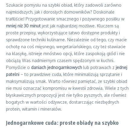
Szukacie pomysłu na szybki obiad, który zadowoli zarówno
najmłodszych, jak i dorosłych domowników? Doskonale
trafiliście! Przygotowanie smacznego i pożywnego posiłku w
mniej niż 30 minut
jest jak najbardziej możliwe. Kluczem są
proste przepisy, wykorzystujące łatwo dostępne produkty i
sprawdzone techniki kulinarne. Niezależnie od tego, czy macie
ochotę na coś mięsnego, wegetariańskiego, czy też stawiacie
na klasykę, istnieje mnóstwo opcji, które zaspokoją głód i nie
obciążą Was nadmiernym czasem spędzonym w kuchni.
Pomyślcie o
daniach jednogarnkowych
lub potrawach z
jednej
patelni
– to prawdziwe cuda, które minimalizują sprzątanie i
maksymalizują smak. Warto również pamiętać, że szybki obiad
nie musi oznaczać kompromisu w kwestii zdrowia. Wiele z tych
błyskawicznych propozycji jest nie tylko pysznych, ale również
bogatych w wartości odżywcze, dostarczając niezbędnych
protein, witamin i minerałów.
Jednogarnkowe cuda: proste obiady na szybko