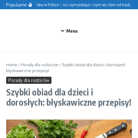
Przejdź do treści
Popularne
Szkoła fińska w Polsce – na czym polega i czym się różni od tradycyjnej
Menu
Home
/
Porady dla rodziców
/
Szybki obiad dla dzieci i dorosłych:
błyskawiczne przepisy!
Porady dla rodziców
Szybki obiad dla dzieci i
dorosłych: błyskawiczne przepisy!