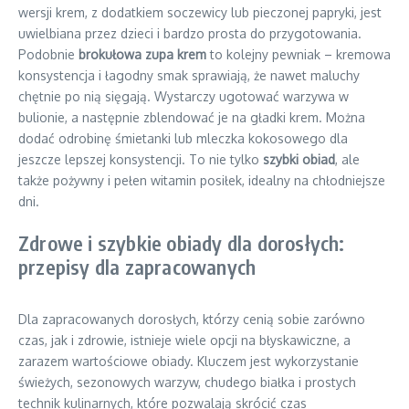
wersji krem, z dodatkiem soczewicy lub pieczonej papryki, jest
uwielbiana przez dzieci i bardzo prosta do przygotowania.
Podobnie
brokułowa zupa krem
to kolejny pewniak – kremowa
konsystencja i łagodny smak sprawiają, że nawet maluchy
chętnie po nią sięgają. Wystarczy ugotować warzywa w
bulionie, a następnie zblendować je na gładki krem. Można
dodać odrobinę śmietanki lub mleczka kokosowego dla
jeszcze lepszej konsystencji. To nie tylko
szybki obiad
, ale
także pożywny i pełen witamin posiłek, idealny na chłodniejsze
dni.
Zdrowe i szybkie obiady dla dorosłych:
przepisy dla zapracowanych
Dla zapracowanych dorosłych, którzy cenią sobie zarówno
czas, jak i zdrowie, istnieje wiele opcji na błyskawiczne, a
zarazem wartościowe obiady. Kluczem jest wykorzystanie
świeżych, sezonowych warzyw, chudego białka i prostych
technik kulinarnych, które pozwalają skrócić czas