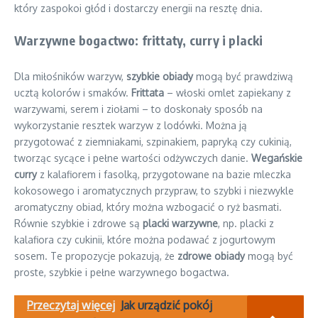
który zaspokoi głód i dostarczy energii na resztę dnia.
Warzywne bogactwo: frittaty, curry i placki
Dla miłośników warzyw,
szybkie obiady
mogą być prawdziwą
ucztą kolorów i smaków.
Frittata
– włoski omlet zapiekany z
warzywami, serem i ziołami – to doskonały sposób na
wykorzystanie resztek warzyw z lodówki. Można ją
przygotować z ziemniakami, szpinakiem, papryką czy cukinią,
tworząc sycące i pełne wartości odżywczych danie.
Wegańskie
curry
z kalafiorem i fasolką, przygotowane na bazie mleczka
kokosowego i aromatycznych przypraw, to szybki i niezwykle
aromatyczny obiad, który można wzbogacić o ryż basmati.
Równie szybkie i zdrowe są
placki warzywne
, np. placki z
kalafiora czy cukinii, które można podawać z jogurtowym
sosem. Te propozycje pokazują, że
zdrowe obiady
mogą być
proste, szybkie i pełne warzywnego bogactwa.
Przeczytaj więcej
Jak urządzić pokój