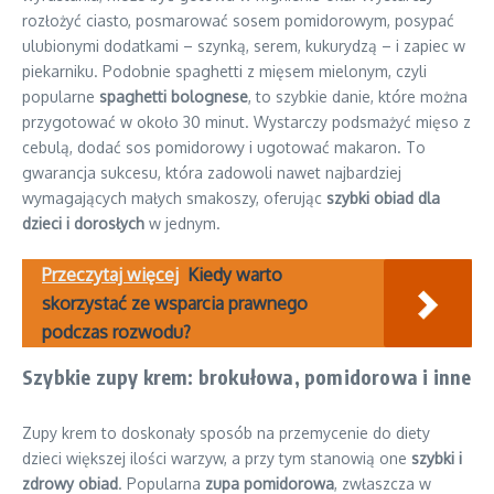
rozłożyć ciasto, posmarować sosem pomidorowym, posypać
ulubionymi dodatkami – szynką, serem, kukurydzą – i zapiec w
piekarniku. Podobnie spaghetti z mięsem mielonym, czyli
popularne
spaghetti bolognese
, to szybkie danie, które można
przygotować w około 30 minut. Wystarczy podsmażyć mięso z
cebulą, dodać sos pomidorowy i ugotować makaron. To
gwarancja sukcesu, która zadowoli nawet najbardziej
wymagających małych smakoszy, oferując
szybki obiad dla
dzieci i dorosłych
w jednym.
Przeczytaj więcej
Kiedy warto
skorzystać ze wsparcia prawnego
podczas rozwodu?
Szybkie zupy krem: brokułowa, pomidorowa i inne
Zupy krem to doskonały sposób na przemycenie do diety
dzieci większej ilości warzyw, a przy tym stanowią one
szybki i
zdrowy obiad
. Popularna
zupa pomidorowa
, zwłaszcza w