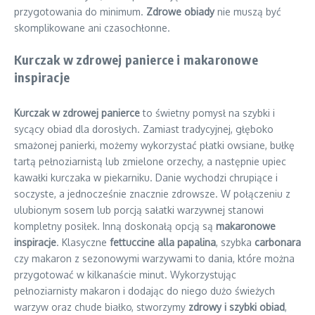
przygotowania do minimum.
Zdrowe obiady
nie muszą być
skomplikowane ani czasochłonne.
Kurczak w zdrowej panierce i makaronowe
inspiracje
Kurczak w zdrowej panierce
to świetny pomysł na szybki i
sycący obiad dla dorosłych. Zamiast tradycyjnej, głęboko
smażonej panierki, możemy wykorzystać płatki owsiane, bułkę
tartą pełnoziarnistą lub zmielone orzechy, a następnie upiec
kawałki kurczaka w piekarniku. Danie wychodzi chrupiące i
soczyste, a jednocześnie znacznie zdrowsze. W połączeniu z
ulubionym sosem lub porcją sałatki warzywnej stanowi
kompletny posiłek. Inną doskonałą opcją są
makaronowe
inspiracje
. Klasyczne
fettuccine alla papalina
, szybka
carbonara
czy makaron z sezonowymi warzywami to dania, które można
przygotować w kilkanaście minut. Wykorzystując
pełnoziarnisty makaron i dodając do niego dużo świeżych
warzyw oraz chude białko, stworzymy
zdrowy i szybki obiad
,