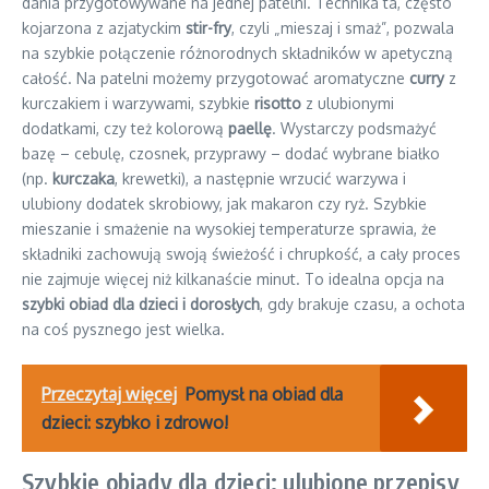
dania przygotowywane na jednej patelni. Technika ta, często
kojarzona z azjatyckim
stir-fry
, czyli „mieszaj i smaż”, pozwala
na szybkie połączenie różnorodnych składników w apetyczną
całość. Na patelni możemy przygotować aromatyczne
curry
z
kurczakiem i warzywami, szybkie
risotto
z ulubionymi
dodatkami, czy też kolorową
paellę
. Wystarczy podsmażyć
bazę – cebulę, czosnek, przyprawy – dodać wybrane białko
(np.
kurczaka
, krewetki), a następnie wrzucić warzywa i
ulubiony dodatek skrobiowy, jak makaron czy ryż. Szybkie
mieszanie i smażenie na wysokiej temperaturze sprawia, że
składniki zachowują swoją świeżość i chrupkość, a cały proces
nie zajmuje więcej niż kilkanaście minut. To idealna opcja na
szybki obiad dla dzieci i dorosłych
, gdy brakuje czasu, a ochota
na coś pysznego jest wielka.
Przeczytaj więcej
Pomysł na obiad dla
dzieci: szybko i zdrowo!
Szybkie obiady dla dzieci: ulubione przepisy