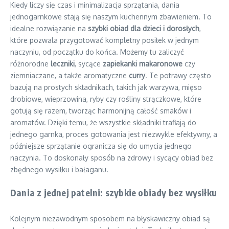
Kiedy liczy się czas i minimalizacja sprzątania, dania
jednogarnkowe stają się naszym kuchennym zbawieniem. To
idealne rozwiązanie na
szybki obiad dla dzieci i dorosłych
,
które pozwala przygotować kompletny posiłek w jednym
naczyniu, od początku do końca. Możemy tu zaliczyć
różnorodne
leczniki
, sycące
zapiekanki makaronowe
czy
ziemniaczane, a także aromatyczne
curry
. Te potrawy często
bazują na prostych składnikach, takich jak warzywa, mięso
drobiowe, wieprzowina, ryby czy rośliny strączkowe, które
gotują się razem, tworząc harmonijną całość smaków i
aromatów. Dzięki temu, że wszystkie składniki trafiają do
jednego garnka, proces gotowania jest niezwykle efektywny, a
późniejsze sprzątanie ogranicza się do umycia jednego
naczynia. To doskonały sposób na zdrowy i sycący obiad bez
zbędnego wysiłku i bałaganu.
Dania z jednej patelni: szybkie obiady bez wysiłku
Kolejnym niezawodnym sposobem na błyskawiczny obiad są