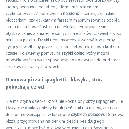
słodko
, np. z twarożkiem i owocami (sezonowe truskawki czy
jagody będą idealne latem!), dżemem lub kremem
czekoladowym. Z kolei wersja
na słono
z serem, szpinakiem,
pieczarkami czy delikatnym farszem mięsnym również podbije
serca maluchów. Ciasto na naleśniki przygotowuje się
błyskawicznie, a smażenie samych naleśników to kwestia kilku
minut na patelni. Dzięki temu możemy stworzyć kompletny,
sycący i uwielbiany przez dzieci posiłek w rekordowo krótkim
czasie. To świetny pomysł na
szybki obiad
, który można
modyfikować na wiele sposobów, dostosowując do preferencji
smakowych naszych pociech.
Domowa pizza i spaghetti – klasyka, którą
pokochają dzieci
Nie ma chyba dziecka, które nie kochałoby pizzy i spaghetti. Te
klasyczne dania
są nie tylko ulubieńcami maluchów, ale także
doskonale wpisują się w kategorię
szybkich obiadów
. Domowa
pizza, przygotowana na cienkim cieście bez długiego
wyrastania, może być gotowa w mgnieniu oka. Wystarczy