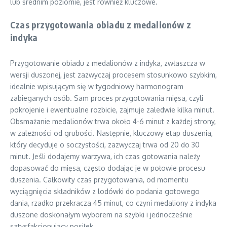
lub średnim poziomie, jest również kluczowe.
Czas przygotowania obiadu z medalionów z
indyka
Przygotowanie obiadu z medalionów z indyka, zwłaszcza w
wersji duszonej, jest zazwyczaj procesem stosunkowo szybkim,
idealnie wpisującym się w tygodniowy harmonogram
zabieganych osób. Sam proces przygotowania mięsa, czyli
pokrojenie i ewentualne rozbicie, zajmuje zaledwie kilka minut.
Obsmażanie medalionów trwa około 4-6 minut z każdej strony,
w zależności od grubości. Następnie, kluczowy etap duszenia,
który decyduje o soczystości, zazwyczaj trwa od 20 do 30
minut. Jeśli dodajemy warzywa, ich czas gotowania należy
dopasować do mięsa, często dodając je w połowie procesu
duszenia. Całkowity czas przygotowania, od momentu
wyciągnięcia składników z lodówki do podania gotowego
dania, rzadko przekracza 45 minut, co czyni medaliony z indyka
duszone doskonałym wyborem na szybki i jednocześnie
satysfakcjonujący posiłek.