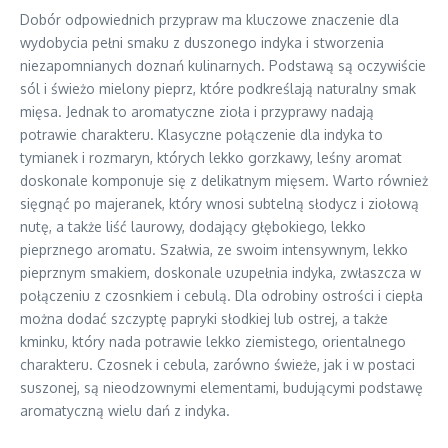
Dobór odpowiednich przypraw ma kluczowe znaczenie dla
wydobycia pełni smaku z duszonego indyka i stworzenia
niezapomnianych doznań kulinarnych. Podstawą są oczywiście
sól i świeżo mielony pieprz, które podkreślają naturalny smak
mięsa. Jednak to aromatyczne zioła i przyprawy nadają
potrawie charakteru. Klasyczne połączenie dla indyka to
tymianek i rozmaryn, których lekko gorzkawy, leśny aromat
doskonale komponuje się z delikatnym mięsem. Warto również
sięgnąć po majeranek, który wnosi subtelną słodycz i ziołową
nutę, a także liść laurowy, dodający głębokiego, lekko
pieprznego aromatu. Szałwia, ze swoim intensywnym, lekko
pieprznym smakiem, doskonale uzupełnia indyka, zwłaszcza w
połączeniu z czosnkiem i cebulą. Dla odrobiny ostrości i ciepła
można dodać szczyptę papryki słodkiej lub ostrej, a także
kminku, który nada potrawie lekko ziemistego, orientalnego
charakteru. Czosnek i cebula, zarówno świeże, jak i w postaci
suszonej, są nieodzownymi elementami, budującymi podstawę
aromatyczną wielu dań z indyka.