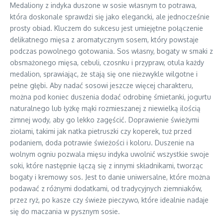
Medaliony z indyka duszone w sosie własnym to potrawa,
która doskonale sprawdzi się jako elegancki, ale jednocześnie
prosty obiad. Kluczem do sukcesu jest umiejętne połączenie
delikatnego mięsa z aromatycznym sosem, który powstaje
podczas powolnego gotowania. Sos własny, bogaty w smaki z
obsmażonego mięsa, cebuli, czosnku i przypraw, otula każdy
medalion, sprawiając, że stają się one niezwykle wilgotne i
pełne głębi. Aby nadać sosowi jeszcze więcej charakteru,
można pod koniec duszenia dodać odrobinę śmietanki, jogurtu
naturalnego lub łyżkę mąki rozmieszanej z niewielką ilością
zimnej wody, aby go lekko zagęścić. Doprawienie świeżymi
ziołami, takimi jak natka pietruszki czy koperek, tuż przed
podaniem, doda potrawie świeżości i koloru. Duszenie na
wolnym ogniu pozwala mięsu indyka uwolnić wszystkie swoje
soki, które następnie łączą się z innymi składnikami, tworząc
bogaty i kremowy sos. Jest to danie uniwersalne, które można
podawać z różnymi dodatkami, od tradycyjnych ziemniaków,
przez ryż, po kasze czy świeże pieczywo, które idealnie nadaje
się do maczania w pysznym sosie.