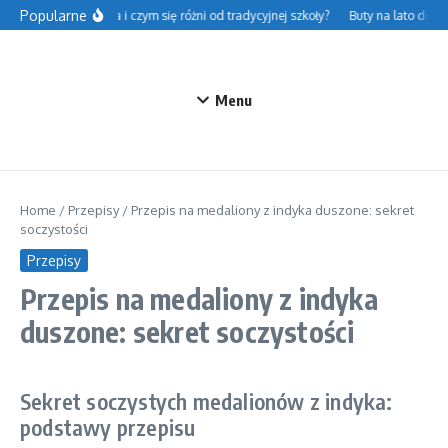
Przejdź do treści
Popularne
sce – na czym polega i czym się różni od tradycyjnej szkoły?
Buty na lato do jea
Menu
Home
/
Przepisy
/
Przepis na medaliony z indyka duszone: sekret
soczystości
Przepisy
Przepis na medaliony z indyka
duszone: sekret soczystości
Sekret soczystych medalionów z indyka:
podstawy przepisu