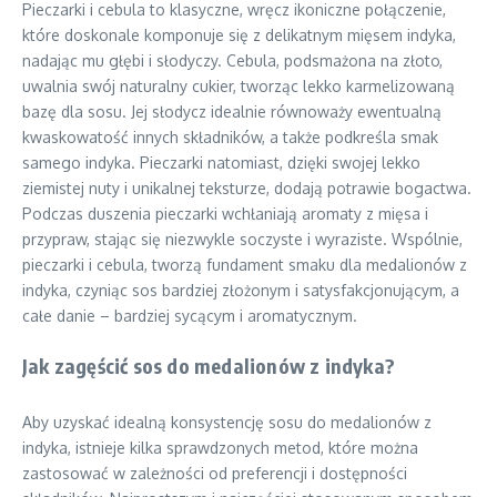
Pieczarki i cebula to klasyczne, wręcz ikoniczne połączenie,
które doskonale komponuje się z delikatnym mięsem indyka,
nadając mu głębi i słodyczy. Cebula, podsmażona na złoto,
uwalnia swój naturalny cukier, tworząc lekko karmelizowaną
bazę dla sosu. Jej słodycz idealnie równoważy ewentualną
kwaskowatość innych składników, a także podkreśla smak
samego indyka. Pieczarki natomiast, dzięki swojej lekko
ziemistej nuty i unikalnej teksturze, dodają potrawie bogactwa.
Podczas duszenia pieczarki wchłaniają aromaty z mięsa i
przypraw, stając się niezwykle soczyste i wyraziste. Wspólnie,
pieczarki i cebula, tworzą fundament smaku dla medalionów z
indyka, czyniąc sos bardziej złożonym i satysfakcjonującym, a
całe danie – bardziej sycącym i aromatycznym.
Jak zagęścić sos do medalionów z indyka?
Aby uzyskać idealną konsystencję sosu do medalionów z
indyka, istnieje kilka sprawdzonych metod, które można
zastosować w zależności od preferencji i dostępności