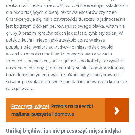
delikatność i lekko strawność, co czyni je idealnym składnikiem
dla osób dbających o dietę, rekonwalescentów czy dzieci.
Charakteryzuje się niską zawartością tłuszczu, a jednocześnie
jest bogatym źródłem pełnowartościowego białka, witamin z
grupy B oraz minerałów, takich jak żelazo, cynk czy selen. W
polskiej kuchni mięso indyka zyskuje coraz większą
popularność, wypierając tradycyjne mięsa, dzięki swojej
wszechstronności i możliwości przygotowania w wielu
formach – od pieczeni, przez gulasze, po kotlety i oczywiście
duszone medaliony. Jego neutralny smak stanowi doskonałą
bazę do eksperymentowania z różnorodnymi przyprawami i
sosami, pozwalając na tworzenie dań inspirowanych kuchnią z
całego świata.
Przeczytaj więcej
Przepis na bułeczki
maślane: puszyste i domowe
Unikaj błędów: jak nie przesuszyć mięsa indyka