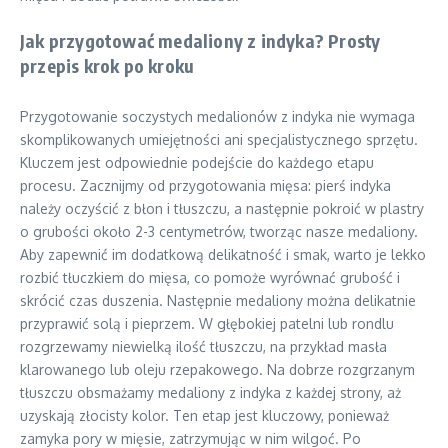
Jak przygotować medaliony z indyka? Prosty
przepis krok po kroku
Przygotowanie soczystych medalionów z indyka nie wymaga
skomplikowanych umiejętności ani specjalistycznego sprzętu.
Kluczem jest odpowiednie podejście do każdego etapu
procesu. Zacznijmy od przygotowania mięsa: pierś indyka
należy oczyścić z błon i tłuszczu, a następnie pokroić w plastry
o grubości około 2-3 centymetrów, tworząc nasze medaliony.
Aby zapewnić im dodatkową delikatność i smak, warto je lekko
rozbić tłuczkiem do mięsa, co pomoże wyrównać grubość i
skrócić czas duszenia. Następnie medaliony można delikatnie
przyprawić solą i pieprzem. W głębokiej patelni lub rondlu
rozgrzewamy niewielką ilość tłuszczu, na przykład masła
klarowanego lub oleju rzepakowego. Na dobrze rozgrzanym
tłuszczu obsmażamy medaliony z indyka z każdej strony, aż
uzyskają złocisty kolor. Ten etap jest kluczowy, ponieważ
zamyka pory w mięsie, zatrzymując w nim wilgoć. Po