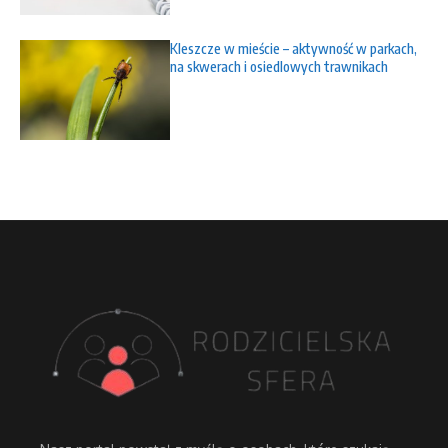
Kleszcze w mieście – aktywność w parkach,
na skwerach i osiedlowych trawnikach