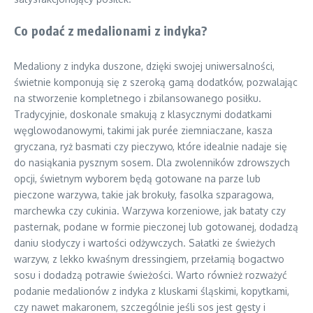
Co podać z medalionami z indyka?
Medaliony z indyka duszone, dzięki swojej uniwersalności,
świetnie komponują się z szeroką gamą dodatków, pozwalając
na stworzenie kompletnego i zbilansowanego posiłku.
Tradycyjnie, doskonale smakują z klasycznymi dodatkami
węglowodanowymi, takimi jak purée ziemniaczane, kasza
gryczana, ryż basmati czy pieczywo, które idealnie nadaje się
do nasiąkania pysznym sosem. Dla zwolenników zdrowszych
opcji, świetnym wyborem będą gotowane na parze lub
pieczone warzywa, takie jak brokuły, fasolka szparagowa,
marchewka czy cukinia. Warzywa korzeniowe, jak bataty czy
pasternak, podane w formie pieczonej lub gotowanej, dodadzą
daniu słodyczy i wartości odżywczych. Sałatki ze świeżych
warzyw, z lekko kwaśnym dressingiem, przełamią bogactwo
sosu i dodadzą potrawie świeżości. Warto również rozważyć
podanie medalionów z indyka z kluskami śląskimi, kopytkami,
czy nawet makaronem, szczególnie jeśli sos jest gęsty i