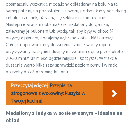
obsmażeniu wszystkie medaliony odkładamy na bok. Na tej
samej patelni, na pozostałym tłuszczu, podsmażamy posiekaną
cebulę i czosnek, aż staną się szkliste i aromatyczne.
Następnie wracamy obsmażone medaliony do garnka,
zalewamy je bulionem lub wodą, tak aby były w około ¾
przykryte płynem, dodajemy wybrane zioła i liść laurowy.
Całość doprowadzamy do wrzenia, zmniejszamy ogień,
przykrywamy naczynie i dusimy na wolnym ogniu przez około
20-30 minut, aż mięso będzie miękkie i soczyste. W trakcie
duszenia warto kilka razy sprawdzić poziom płynu i w razie
potrzeby dolać odrobinę bulionu.
Przeczytaj więcej
Przepis na
strogonowa z wołowiny: klasyka w
Twojej kuchni!
Medaliony z indyka w sosie własnym – idealne na
obiad