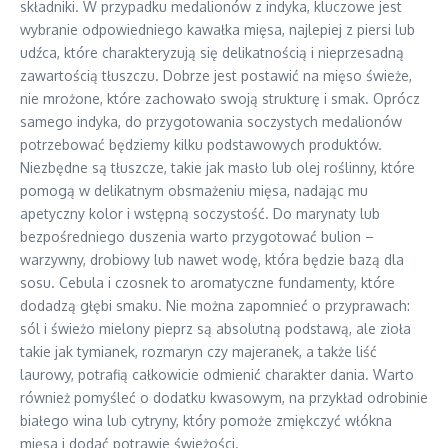
składniki. W przypadku medalionów z indyka, kluczowe jest
wybranie odpowiedniego kawałka mięsa, najlepiej z piersi lub
udźca, które charakteryzują się delikatnością i nieprzesadną
zawartością tłuszczu. Dobrze jest postawić na mięso świeże,
nie mrożone, które zachowało swoją strukturę i smak. Oprócz
samego indyka, do przygotowania soczystych medalionów
potrzebować będziemy kilku podstawowych produktów.
Niezbędne są tłuszcze, takie jak masło lub olej roślinny, które
pomogą w delikatnym obsmażeniu mięsa, nadając mu
apetyczny kolor i wstępną soczystość. Do marynaty lub
bezpośredniego duszenia warto przygotować bulion –
warzywny, drobiowy lub nawet wodę, która będzie bazą dla
sosu. Cebula i czosnek to aromatyczne fundamenty, które
dodadzą głębi smaku. Nie można zapomnieć o przyprawach:
sól i świeżo mielony pieprz są absolutną podstawą, ale zioła
takie jak tymianek, rozmaryn czy majeranek, a także liść
laurowy, potrafią całkowicie odmienić charakter dania. Warto
również pomyśleć o dodatku kwasowym, na przykład odrobinie
białego wina lub cytryny, który pomoże zmiękczyć włókna
mięsa i dodać potrawie świeżości.