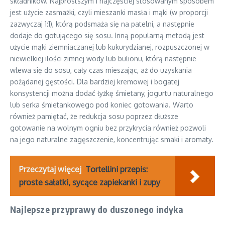
składników. Najprostszym i najczęściej stosowanym sposobem
jest użycie zasmażki, czyli mieszanki masła i mąki (w proporcji
zazwyczaj 1:1), którą podsmaża się na patelni, a następnie
dodaje do gotującego się sosu. Inną popularną metodą jest
użycie mąki ziemniaczanej lub kukurydzianej, rozpuszczonej w
niewielkiej ilości zimnej wody lub bulionu, którą następnie
wlewa się do sosu, cały czas mieszając, aż do uzyskania
pożądanej gęstości. Dla bardziej kremowej i bogatej
konsystencji można dodać łyżkę śmietany, jogurtu naturalnego
lub serka śmietankowego pod koniec gotowania. Warto
również pamiętać, że redukcja sosu poprzez dłuższe
gotowanie na wolnym ogniu bez przykrycia również pozwoli
na jego naturalne zagęszczenie, koncentrując smaki i aromaty.
Przeczytaj więcej
Tortellini przepis:
proste sałatki, sycące zapiekanki i zupy
Najlepsze przyprawy do duszonego indyka