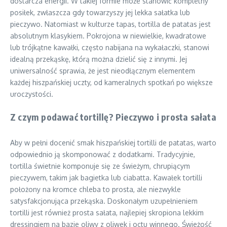
dostarcza energii. W takiej formie może stanowić kompletny
posiłek, zwłaszcza gdy towarzyszy jej lekka sałatka lub
pieczywo. Natomiast w kulturze tapas, tortilla de patatas jest
absolutnym klasykiem. Pokrojona w niewielkie, kwadratowe
lub trójkątne kawałki, często nabijana na wykałaczki, stanowi
idealną przekąskę, którą można dzielić się z innymi. Jej
uniwersalność sprawia, że jest nieodłącznym elementem
każdej hiszpańskiej uczty, od kameralnych spotkań po większe
uroczystości.
Z czym podawać tortillę? Pieczywo i prosta sałata
Aby w pełni docenić smak hiszpańskiej tortilli de patatas, warto
odpowiednio ją skomponować z dodatkami. Tradycyjnie,
tortilla świetnie komponuje się ze świeżym, chrupiącym
pieczywem, takim jak bagietka lub ciabatta. Kawałek tortilli
położony na kromce chleba to prosta, ale niezwykle
satysfakcjonująca przekąska. Doskonałym uzupełnieniem
tortilli jest również prosta sałata, najlepiej skropiona lekkim
dressingiem na bazie oliwy z oliwek i octu winnego. Świeżość