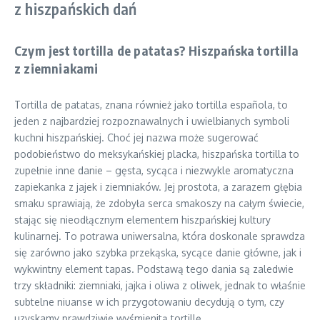
z hiszpańskich dań
Czym jest tortilla de patatas? Hiszpańska tortilla
z ziemniakami
Tortilla de patatas, znana również jako tortilla española, to
jeden z najbardziej rozpoznawalnych i uwielbianych symboli
kuchni hiszpańskiej. Choć jej nazwa może sugerować
podobieństwo do meksykańskiej placka, hiszpańska tortilla to
zupełnie inne danie – gęsta, sycąca i niezwykle aromatyczna
zapiekanka z jajek i ziemniaków. Jej prostota, a zarazem głębia
smaku sprawiają, że zdobyła serca smakoszy na całym świecie,
stając się nieodłącznym elementem hiszpańskiej kultury
kulinarnej. To potrawa uniwersalna, która doskonale sprawdza
się zarówno jako szybka przekąska, sycące danie główne, jak i
wykwintny element tapas. Podstawą tego dania są zaledwie
trzy składniki: ziemniaki, jajka i oliwa z oliwek, jednak to właśnie
subtelne niuanse w ich przygotowaniu decydują o tym, czy
uzyskamy prawdziwie wyśmienitą tortillę.