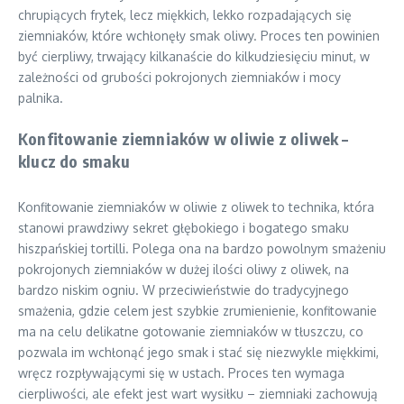
chrupiących frytek, lecz miękkich, lekko rozpadających się
ziemniaków, które wchłonęły smak oliwy. Proces ten powinien
być cierpliwy, trwający kilkanaście do kilkudziesięciu minut, w
zależności od grubości pokrojonych ziemniaków i mocy
palnika.
Konfitowanie ziemniaków w oliwie z oliwek –
klucz do smaku
Konfitowanie ziemniaków w oliwie z oliwek to technika, która
stanowi prawdziwy sekret głębokiego i bogatego smaku
hiszpańskiej tortilli. Polega ona na bardzo powolnym smażeniu
pokrojonych ziemniaków w dużej ilości oliwy z oliwek, na
bardzo niskim ogniu. W przeciwieństwie do tradycyjnego
smażenia, gdzie celem jest szybkie zrumienienie, konfitowanie
ma na celu delikatne gotowanie ziemniaków w tłuszczu, co
pozwala im wchłonąć jego smak i stać się niezwykle miękkimi,
wręcz rozpływającymi się w ustach. Proces ten wymaga
cierpliwości, ale efekt jest wart wysiłku – ziemniaki zachowują