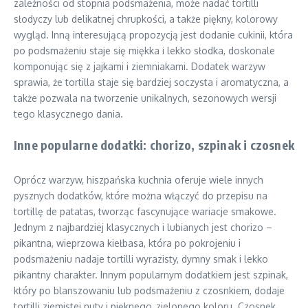
zależności od stopnia podsmażenia, może nadać tortilli
słodyczy lub delikatnej chrupkości, a także piękny, kolorowy
wygląd. Inną interesującą propozycją jest dodanie cukinii, która
po podsmażeniu staje się miękka i lekko słodka, doskonale
komponując się z jajkami i ziemniakami. Dodatek warzyw
sprawia, że tortilla staje się bardziej soczysta i aromatyczna, a
także pozwala na tworzenie unikalnych, sezonowych wersji
tego klasycznego dania.
Inne popularne dodatki: chorizo, szpinak i czosnek
Oprócz warzyw, hiszpańska kuchnia oferuje wiele innych
pysznych dodatków, które można włączyć do przepisu na
tortillę de patatas, tworząc fascynujące wariacje smakowe.
Jednym z najbardziej klasycznych i lubianych jest chorizo –
pikantna, wieprzowa kiełbasa, która po pokrojeniu i
podsmażeniu nadaje tortilli wyrazisty, dymny smak i lekko
pikantny charakter. Innym popularnym dodatkiem jest szpinak,
który po blanszowaniu lub podsmażeniu z czosnkiem, dodaje
tortilli ziemistej nuty i pięknego, zielonego koloru. Czosnek,