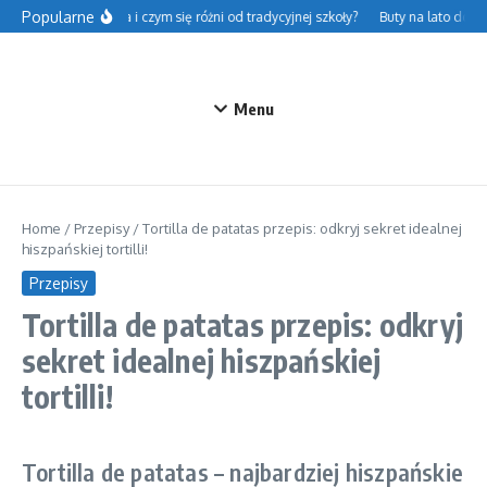
Przejdź do treści
Popularne
sce – na czym polega i czym się różni od tradycyjnej szkoły?
Buty na lato do jea
Menu
Home
/
Przepisy
/
Tortilla de patatas przepis: odkryj sekret idealnej
hiszpańskiej tortilli!
Przepisy
Tortilla de patatas przepis: odkryj
sekret idealnej hiszpańskiej
tortilli!
Tortilla de patatas – najbardziej hiszpańskie