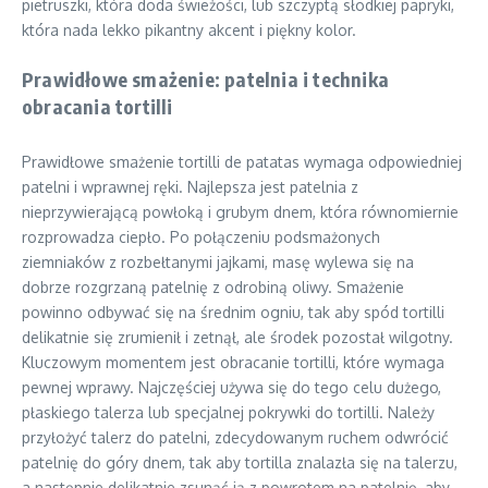
pietruszki, która doda świeżości, lub szczyptą słodkiej papryki,
która nada lekko pikantny akcent i piękny kolor.
Prawidłowe smażenie: patelnia i technika
obracania tortilli
Prawidłowe smażenie tortilli de patatas wymaga odpowiedniej
patelni i wprawnej ręki. Najlepsza jest patelnia z
nieprzywierającą powłoką i grubym dnem, która równomiernie
rozprowadza ciepło. Po połączeniu podsmażonych
ziemniaków z rozbełtanymi jajkami, masę wylewa się na
dobrze rozgrzaną patelnię z odrobiną oliwy. Smażenie
powinno odbywać się na średnim ogniu, tak aby spód tortilli
delikatnie się zrumienił i zetnął, ale środek pozostał wilgotny.
Kluczowym momentem jest obracanie tortilli, które wymaga
pewnej wprawy. Najczęściej używa się do tego celu dużego,
płaskiego talerza lub specjalnej pokrywki do tortilli. Należy
przyłożyć talerz do patelni, zdecydowanym ruchem odwrócić
patelnię do góry dnem, tak aby tortilla znalazła się na talerzu,
a następnie delikatnie zsunąć ją z powrotem na patelnię, aby