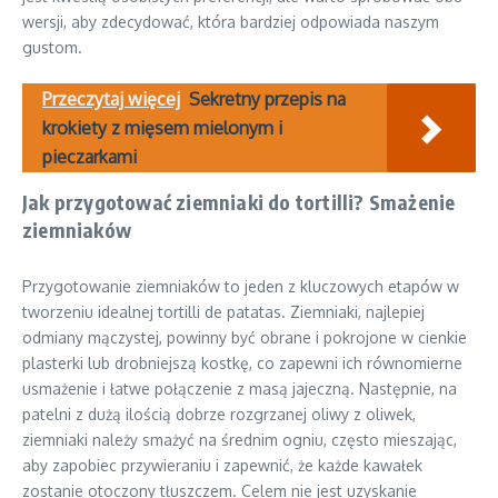
wersji, aby zdecydować, która bardziej odpowiada naszym
gustom.
Przeczytaj więcej
Sekretny przepis na
krokiety z mięsem mielonym i
pieczarkami
Jak przygotować ziemniaki do tortilli? Smażenie
ziemniaków
Przygotowanie ziemniaków to jeden z kluczowych etapów w
tworzeniu idealnej tortilli de patatas. Ziemniaki, najlepiej
odmiany mączystej, powinny być obrane i pokrojone w cienkie
plasterki lub drobniejszą kostkę, co zapewni ich równomierne
usmażenie i łatwe połączenie z masą jajeczną. Następnie, na
patelni z dużą ilością dobrze rozgrzanej oliwy z oliwek,
ziemniaki należy smażyć na średnim ogniu, często mieszając,
aby zapobiec przywieraniu i zapewnić, że każde kawałek
zostanie otoczony tłuszczem. Celem nie jest uzyskanie