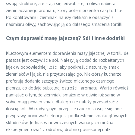
swoją strukturę, ale stają się jedwabiste, a oliwa nabiera
ziemniaczanego aromatu, który potem przenika całą tortillę.
Po konfitowaniu, ziemniaki należy delikatnie odsączyć z
nadmiaru oliwy, zachowując ją do dalszego smażenia tortilli.
Czym doprawić masę jajeczną? Sól i inne dodatki
Kluczowym elementem doprawienia masy jajecznej w tortilli de
patatas jest oczywiście sól. Należy ją dodać do rozbełtanych
jajek w odpowiedniej ilości, aby podkreślić naturalny smak
ziemniaków i jajek, nie przytłaczając go. Niektórzy kucharze
preferują dodanie szczypty świeżo mielonego czarnego
pieprzu, co dodaje subtelnej ostrości i aromatu. Warto również
pamiętać o tym, że ziemniaki smażone w oliwie już same w
sobie mają pewien smak, dlatego nie należy przesadzać z
ilością soli. W tradycyjnym przepisie rzadko stosuje się inne
przyprawy, ponieważ celem jest podkreślenie smaku głównych
składników. Jednak w nowoczesnych wariacjach można
eksperymentować z odrobiną drobno posiekanej natki