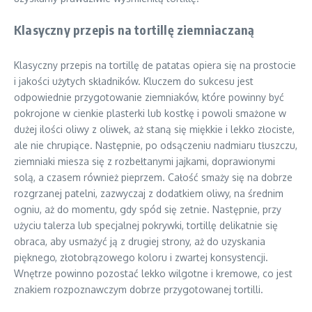
Klasyczny przepis na tortillę ziemniaczaną
Klasyczny przepis na tortillę de patatas opiera się na prostocie
i jakości użytych składników. Kluczem do sukcesu jest
odpowiednie przygotowanie ziemniaków, które powinny być
pokrojone w cienkie plasterki lub kostkę i powoli smażone w
dużej ilości oliwy z oliwek, aż staną się miękkie i lekko złociste,
ale nie chrupiące. Następnie, po odsączeniu nadmiaru tłuszczu,
ziemniaki miesza się z rozbełtanymi jajkami, doprawionymi
solą, a czasem również pieprzem. Całość smaży się na dobrze
rozgrzanej patelni, zazwyczaj z dodatkiem oliwy, na średnim
ogniu, aż do momentu, gdy spód się zetnie. Następnie, przy
użyciu talerza lub specjalnej pokrywki, tortillę delikatnie się
obraca, aby usmażyć ją z drugiej strony, aż do uzyskania
pięknego, złotobrązowego koloru i zwartej konsystencji.
Wnętrze powinno pozostać lekko wilgotne i kremowe, co jest
znakiem rozpoznawczym dobrze przygotowanej tortilli.