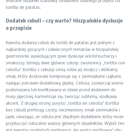
dobrane składniki stanowią fundament udanego przepisu na
tortillę de patatas.
Dodatek cebuli – czy warto? Hiszpańskie dyskusje
o przepisie
Kwestia dodania cebuli do tortilli de patatas jest jednym z
najbardziej gorących i odwiecznych tematów w hiszpańskiej
gastronomii, wywołującym żywe dyskusje wśród kucharzy i
smakoszy. Istnieją dwie główne szkoły: zwolennicy „tortilla con
cebolla” (tortilla z cebulą) cenią sobie jej słodycz i delikatny
smak, który doskonale komponuje się z ziemniakami i jajkami,
nadając potrawie dodatkową głębię. Cebula, zazwyczaj wolno
podsmażana lub konfitowana w oliwie przed dodaniem do
masy jajecznej, karmelizuje się, tworząc subtelny, słodkawy
akcent. Z drugiej strony, puryści „tortilla sin cebolla” (tortilla
bez cebuli) preferują czysty, niezmieniony smak ziemniaków i
jajek, uważając, że cebula jest zbędnym dodatkiem, który może
przytłoczyć naturalne walory głównych składników. Wybór ten
jest kwestią osobistych preferencji, ale warto spróbować obu