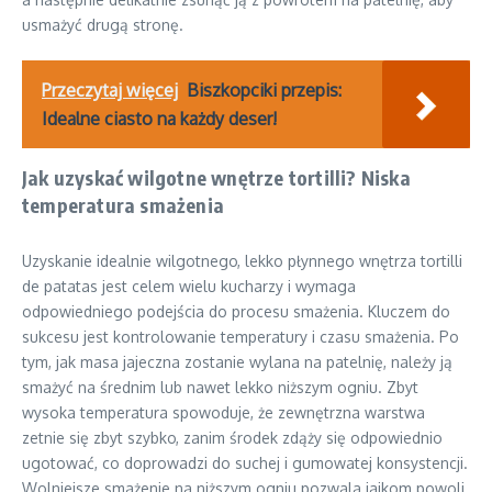
usmażyć drugą stronę.
Przeczytaj więcej
Biszkopciki przepis:
Idealne ciasto na każdy deser!
Jak uzyskać wilgotne wnętrze tortilli? Niska
temperatura smażenia
Uzyskanie idealnie wilgotnego, lekko płynnego wnętrza tortilli
de patatas jest celem wielu kucharzy i wymaga
odpowiedniego podejścia do procesu smażenia. Kluczem do
sukcesu jest kontrolowanie temperatury i czasu smażenia. Po
tym, jak masa jajeczna zostanie wylana na patelnię, należy ją
smażyć na średnim lub nawet lekko niższym ogniu. Zbyt
wysoka temperatura spowoduje, że zewnętrzna warstwa
zetnie się zbyt szybko, zanim środek zdąży się odpowiednio
ugotować, co doprowadzi do suchej i gumowatej konsystencji.
Wolniejsze smażenie na niższym ogniu pozwala jajkom powoli