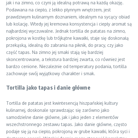
jak i na zimno, co czyni ją idealną potrawą na każdą okazję.
Podawana na ciepło, z lekko płynnym wnętrzem, jest
prawdziwym kulinarnym doznaniem, idealnym na sycący obiad
lub kolację. Wtedy jej kremowa konsystencja i ciepły aromat są
najbardziej wyczuwalne. Jednak tortilla de patatas na zimno,
pokrojona w kostkę lub trójkątne kawałki, staje się doskonałą
przekąską, idealną do zabrania na piknik, do pracy, czy jako
część tapas. Na zimno jej smaki stają się bardziej
skoncentrowane, a tekstura bardziej zwarta, co również jest
bardzo cenione. Niezależnie od temperatury podania, tortilla
zachowuje swój wyjątkowy charakter i smak.
Tortilla jako tapas i danie główne
Tortilla de patatas jest kwintesencją hiszpańskiej kultury
kulinarnej, doskonale sprawdzając się zarówno jako
samodzielne danie główne, jak i jako jeden z elementów
wszechstronnego zestawu tapas. Jako danie główne, często
podaje się ją na ciepło, pokrojoną w grube kawałki, która syci i